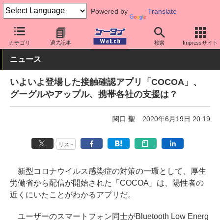
Powered by
Translate
ケータイ Watch
アプリ・サービス
災害・防災
カテゴリ
過去記事
検索
Impressサイト
ニュース
いよいよ登場した接触確認アプリ「COCOA」、
グーグルやアップル、携帯各社の支援は？
関口 聖
2020年6月19日 20:19
リスト
新型コロナウイルス感染症の対策の一環として、厚生
労働省から配信が開始された「COCOA」は、陽性者の
近くにいたことがわかるアプリだ。
ユーザーのスマートフォン同士がBluetooth Low Energ