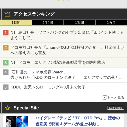
アクセスランキング
1時間
24時間
1週間
1カ月
NTT島田社長、ソフトバンクのセブン出資に「dポイント使える
ようにして」
ドコモ前田社長が「ahamo40GB化は検証のため」、料金値上げ
への考え方にも言及
NTTドコモ、エリクソン製の最新型装置を国内初導入
[石川温の「スマホ業界 Watch」]
告げられた「KDDIのローミング終了」、エリアマップの落とし
穴と楽天モバイルの課題
KDDI、楽天へのローミングを9月末で終了
もっと見る
Special Site
ハイグレードテレビ「TCL Q7D Pro」。圧巻の
色彩美で映画＆ゲームが極上体験に