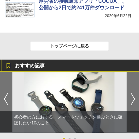
厚労省の接触通知アプリ「COCOA」、
公開から2日で約241万件ダウンロード
2020年6月22日
トップページに戻る
おすすめ記事
初心者の方におくる、スマートウォッチを選ぶときに確
認したい10のこと
●
●
●