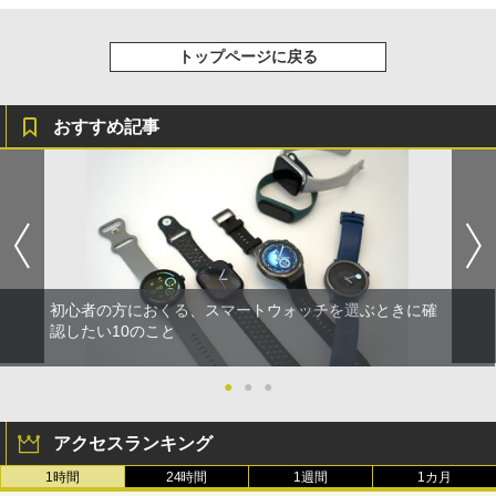
トップページに戻る
おすすめ記事
初心者の方におくる、スマートウォッチを選ぶときに確
認したい10のこと
●
●
●
アクセスランキング
1時間
24時間
1週間
1カ月