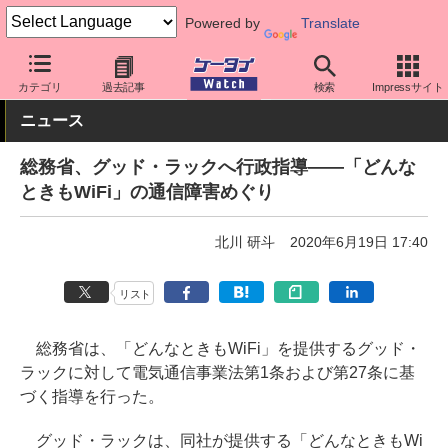
Powered by
Translate
ケータイ Watch
業界動向
企業動向
カテゴリ
過去記事
検索
Impressサイト
ニュース
総務省、グッド・ラックへ行政指導――「どんな
ときもWiFi」の通信障害めぐり
北川 研斗
2020年6月19日 17:40
リスト
総務省は、「どんなときもWiFi」を提供するグッド・
ラックに対して電気通信事業法第1条および第27条に基
づく指導を行った。
グッド・ラックは、同社が提供する「どんなときもWi