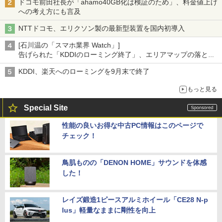
ドコモ前田社長が「ahamo40GB化は検証のため」、料金値上げ
への考え方にも言及
NTTドコモ、エリクソン製の最新型装置を国内初導入
[石川温の「スマホ業界 Watch」]
告げられた「KDDIのローミング終了」、エリアマップの落とし
穴と楽天モバイルの課題
KDDI、楽天へのローミングを9月末で終了
もっと見る
Special Site
性能の良いお得な中古PC情報はこのページで
チェック！
鳥肌ものの「DENON HOME」サウンドを体感
した！
レイズ鍛造1ピースアルミホイール「CE28 N-p
lus」軽量なままに剛性を向上