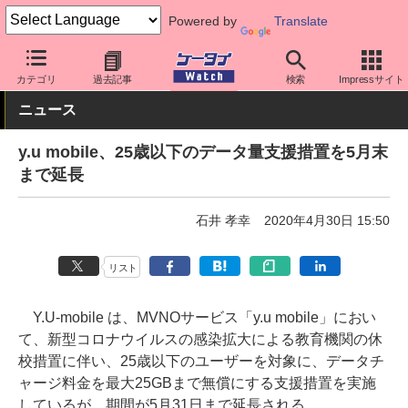
Powered by
Translate
ケータイ Watch
格安スマホ/格安SIM
格安SIM/MVNO
その他
カテゴリ
過去記事
検索
Impressサイト
ニュース
y.u mobile、25歳以下のデータ量支援措置を5月末
まで延長
石井 孝幸
2020年4月30日 15:50
リスト
Y.U-mobile は、MVNOサービス「y.u mobile」におい
て、新型コロナウイルスの感染拡大による教育機関の休
校措置に伴い、25歳以下のユーザーを対象に、データチ
ャージ料金を最大25GBまで無償にする支援措置を実施
しているが、期間が5月31日まで延長される。