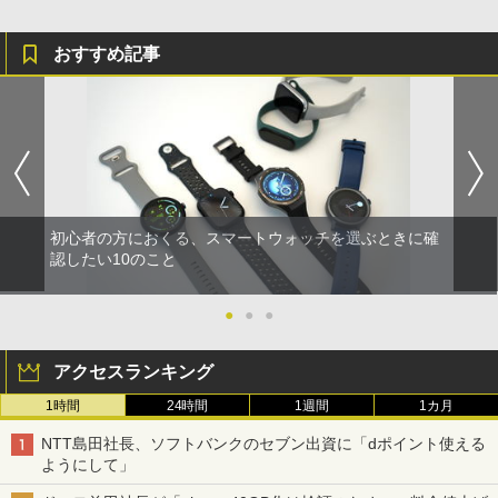
おすすめ記事
初心者の方におくる、スマートウォッチを選ぶときに確
認したい10のこと
●
●
●
アクセスランキング
1時間
24時間
1週間
1カ月
NTT島田社長、ソフトバンクのセブン出資に「dポイント使える
ようにして」