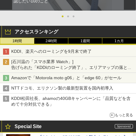
認したい10のこと
●
●
●
アクセスランキング
1時間
24時間
1週間
1カ月
KDDI、楽天へのローミングを9月末で終了
[石川温の「スマホ業界 Watch」]
告げられた「KDDIのローミング終了」、エリアマップの落とし
穴と楽天モバイルの課題
Amazonで「Motorola moto g06」と「edge 60」がセール
NTTドコモ、エリクソン製の最新型装置を国内初導入
KDDI松田社長、ahamoの40GBキャンペーンに「品質などを含
めて十分対抗できる」
もっと見る
Special Site