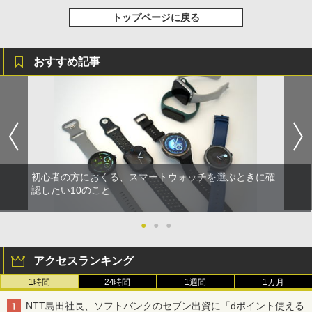
トップページに戻る
おすすめ記事
初心者の方におくる、スマートウォッチを選ぶときに確
認したい10のこと
●
●
●
アクセスランキング
1時間
24時間
1週間
1カ月
NTT島田社長、ソフトバンクのセブン出資に「dポイント使える