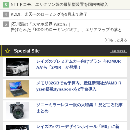
NTTドコモ、エリクソン製の最新型装置を国内初導入
KDDI、楽天へのローミングを9月末で終了
[石川温の「スマホ業界 Watch」]
告げられた「KDDIのローミング終了」、エリアマップの落とし
穴と楽天モバイルの課題
もっと見る
Special Site
レイズのプレミアムカー向けブランドHOMUR
Aから「2×9R」が登場！
メモリ32GBでも予算内。産経新聞社がAMD R
yzen搭載dynabookを2千台導入
ソニーミラーレス一眼の大特集！ 見どころ記事
まとめ
レイズのパワーデザインホイール「M6」に新