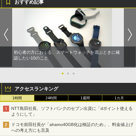
おすすめ記事
初心者の方におくる、スマートウォッチを選ぶときに確
認したい10のこと
●
●
●
アクセスランキング
1時間
24時間
1週間
1カ月
NTT島田社長、ソフトバンクのセブン出資に「dポイント使える
ようにして」
ドコモ前田社長が「ahamo40GB化は検証のため」、料金値上げ
への考え方にも言及