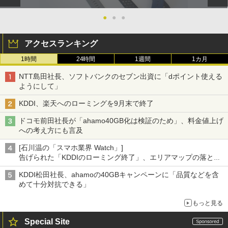
●
●
●
アクセスランキング
1時間
24時間
1週間
1カ月
NTT島田社長、ソフトバンクのセブン出資に「dポイント使える
ようにして」
KDDI、楽天へのローミングを9月末で終了
ドコモ前田社長が「ahamo40GB化は検証のため」、料金値上げ
への考え方にも言及
[石川温の「スマホ業界 Watch」]
告げられた「KDDIのローミング終了」、エリアマップの落とし
穴と楽天モバイルの課題
KDDI松田社長、ahamoの40GBキャンペーンに「品質などを含
めて十分対抗できる」
もっと見る
Special Site