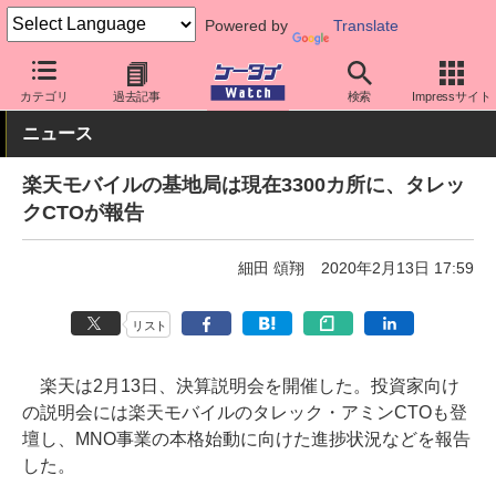
Powered by
Translate
ケータイ Watch
キャリア
楽天
ネットワーク/技術
カテゴリ
過去記事
検索
Impressサイト
ニュース
楽天モバイルの基地局は現在3300カ所に、タレッ
クCTOが報告
細田 頌翔
2020年2月13日 17:59
リスト
楽天は2月13日、決算説明会を開催した。投資家向け
の説明会には楽天モバイルのタレック・アミンCTOも登
壇し、MNO事業の本格始動に向けた進捗状況などを報告
した。