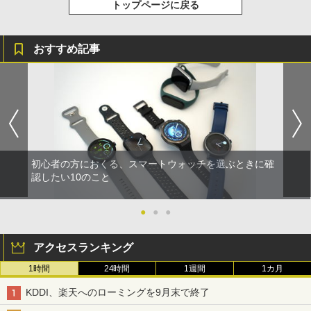
トップページに戻る
おすすめ記事
初心者の方におくる、スマートウォッチを選ぶときに確
認したい10のこと
●
●
●
アクセスランキング
1時間
24時間
1週間
1カ月
KDDI、楽天へのローミングを9月末で終了