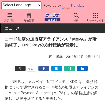
Powered by
Translate
ケータイ Watch
業界動向
企業動向
カテゴリ
過去記事
検索
Impressサイト
ニュース
コード決済の加盟店アライアンス「MoPA」が活
動終了、LINE Payの方針転換が背景に
石井 孝幸
2019年12月19日 16:04
リスト
LINE Pay、メルペイ、NTTドコモ、KDDIは、業務提
携によって運営されるコード決済の加盟店アライアンス
「Mobile Payment Alliance（MoPA）」の業務提携を解
消し、活動を終了すると発表した。