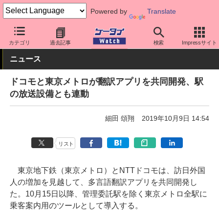
Powered by
Translate
ケータイ Watch
キャリア
ドコモ
その他
カテゴリ
過去記事
検索
Impressサイト
ニュース
ドコモと東京メトロが翻訳アプリを共同開発、駅
の放送設備とも連動
細田 頌翔
2019年10月9日 14:54
リスト
東京地下鉄（東京メトロ）とNTTドコモは、訪日外国
人の増加を見越して、多言語翻訳アプリを共同開発し
た。10月15日以降、管理委託駅を除く東京メトロ全駅に
乗客案内用のツールとして導入する。