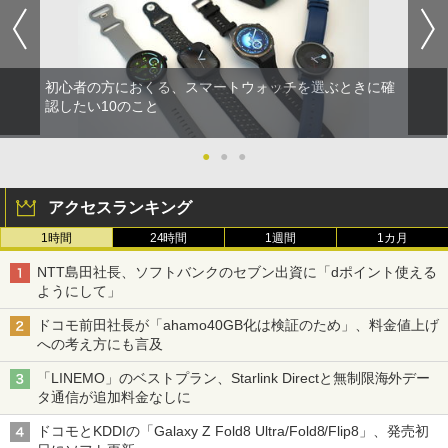
初心者の方におくる、スマートウォッチを選ぶときに確
認したい10のこと
●
●
●
アクセスランキング
1時間
24時間
1週間
1カ月
NTT島田社長、ソフトバンクのセブン出資に「dポイント使える
ようにして」
ドコモ前田社長が「ahamo40GB化は検証のため」、料金値上げ
への考え方にも言及
「LINEMO」のベストプラン、Starlink Directと無制限海外デー
タ通信が追加料金なしに
ドコモとKDDIの「Galaxy Z Fold8 Ultra/Fold8/Flip8」、発売初