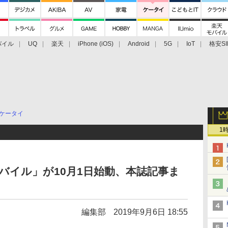
バイル
UQ
楽天
iPhone (iOS)
Android
5G
IoT
格安SI
アクセサリー
業界動向
法人向け
最新技術/その他
ケータイ
1
バイル」が10月1日始動、本誌記事ま
編集部
2019年9月6日 18:55