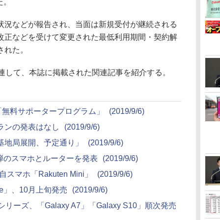
た。
況などが報告され、当面は新規受付が継続される
法改正などを受けて変更された最低利用期間・契約解
された。
連して、本誌に掲載された関連記事を紹介する。
「無料サポータープログラム」
(2019/9/6)
ランの発表はなし
(2019/9/6)
基地局展開、予定通り」
(2019/9/6)
弾のスマホとルーターを発表
(2019/9/6)
マホ「Rakuten Mini」
(2019/9/6)
ce」、10月上旬発売
(2019/9/6)
リーズ、「Galaxy A7」「Galaxy S10」順次発売