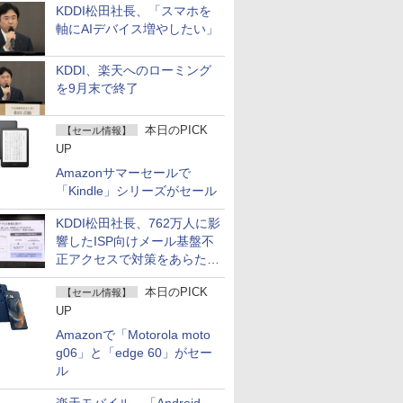
KDDI松田社長、「スマホを
軸にAIデバイス増やしたい」
KDDI、楽天へのローミング
を9月末で終了
本日のPICK
【セール情報】
UP
Amazonサマーセールで
「Kindle」シリーズがセール
KDDI松田社長、762万人に影
響したISP向けメール基盤不
正アクセスで対策をあらため
て説明
本日のPICK
【セール情報】
UP
Amazonで「Motorola moto
g06」と「edge 60」がセー
ル