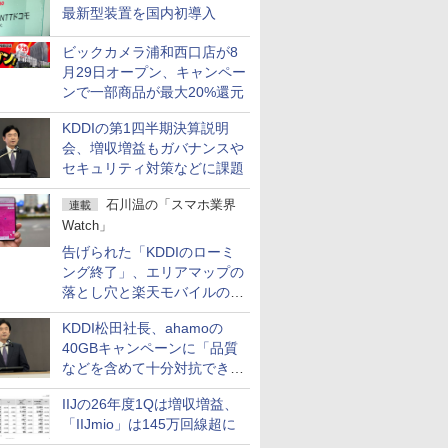
最新型装置を国内初導入
ビックカメラ浦和西口店が8
月29日オープン、キャンペー
ンで一部商品が最大20%還元
KDDIの第1四半期決算説明
会、増収増益もガバナンスや
セキュリティ対策などに課題
石川温の「スマホ業界
連載
Watch」
告げられた「KDDIのローミ
ング終了」、エリアマップの
落とし穴と楽天モバイルの課
題
KDDI松田社長、ahamoの
40GBキャンペーンに「品質
などを含めて十分対抗でき
る」
IIJの26年度1Qは増収増益、
「IIJmio」は145万回線超に