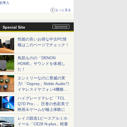
初導入
もっと見る
Special Site
性能の良いお得な中古PC情
報はこのページでチェック！
鳥肌ものの「DENON
HOME」サウンドを体感し
た！
エントリーなのに脅威の実
力!「Osprey」Noble Audioワ
イヤレスイヤフォン4機種を
一気に聴く
ハイグレードテレビ「TCL
Q7D Pro」。圧巻の色彩美で
映画＆ゲームが極上体験に
レイズ鍛造1ピースアルミホ
イール「CE28 N-plus」軽量