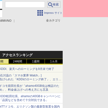
Impress サイト
全カテゴリ
M/MVNO
アクセスランキング
時間
24時間
1週間
1カ月
KDDI、楽天へのローミングを9月末で終了
[石川温の「スマホ業界 Watch」]
告げられた「KDDIのローミング終了」、エリア
マップの落とし穴と楽天モバイルの課題
ドコモ前田社長が「ahamo40GB化は検証のた
め」、料金値上げへの考え方にも言及
KDDI松田社長、ahamoの40GBキャンペーンに
「品質などを含めて十分対抗できる」
NTTドコモ、エリクソン製の最新型装置を国内