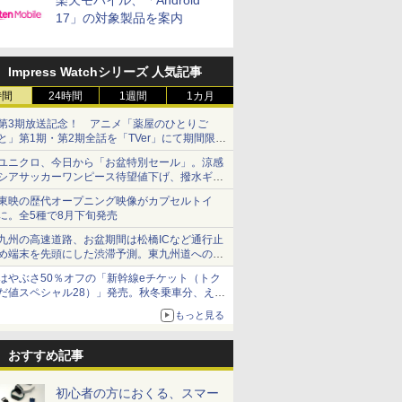
楽天モバイル、「Android
17」の対象製品を案内
Impress Watchシリーズ 人気記事
時間
24時間
1週間
1カ月
第3期放送記念！ アニメ「薬屋のひとりご
と」第1期・第2期全話を「TVer」にて期間限定
で順次無料配信開始
ユニクロ、今日から「お盆特別セール」。涼感
シアサッカーワンピース待望値下げ、撥水ギア
ショーツは1990円に
東映の歴代オープニング映像がカプセルトイ
に。全5種で8月下旬発売
九州の高速道路、お盆期間は松橋ICなど通行止
め端末を先頭にした渋滞予測。東九州道への迂
回は料金調整を実施
はやぶさ50％オフの「新幹線eチケット（トク
だ値スペシャル28）」発売。秋冬乗車分、えき
ねっと限定
もっと見る
おすすめ記事
初心者の方におくる、スマー