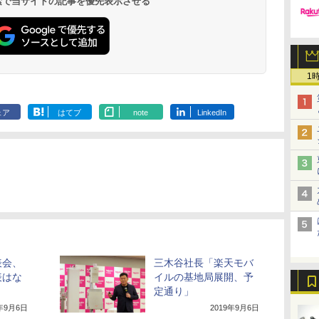
 検索で当サイトの記事を優先表示させる
1
ェア
はてブ
note
LinkedIn
表会、
三木谷社長「楽天モバ
表はな
イルの基地局展開、予
定通り」
9年9月6日
2019年9月6日