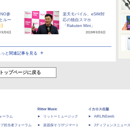
NO参
楽天モバイル、eSIM対
とルー
応の独自スマホ
新】
「Rakuten Mini」
9年9月6日
2019年9月6日
もっと関連記事を見る
トップページに戻る
Rittor Music
イカロス出版
dフォーラム
リットーミュージック
AIRLINEweb
ップ担当者フォーラム
楽器探そう!デジマート
Jディフェンスニュー