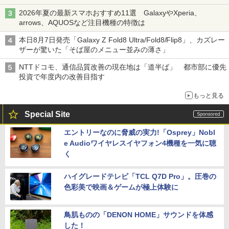
2026年夏の最新スマホおすすめ11選 GalaxyやXperia、
arrows、AQUOSなど注目機種の特徴は
本日8月7日発売「Galaxy Z Fold8 Ultra/Fold8/Flip8」、カズレー
ザーが驚いた「そば屋のメニュー並みの薄さ」
NTTドコモ、通信品質改善の現在地は「道半ば」 都市部に優先
投資で年度内の改善目指す
もっと見る
Special Site
エントリーなのに脅威の実力!「Osprey」Nobl
e Audioワイヤレスイヤフォン4機種を一気に聴
く
ハイグレードテレビ「TCL Q7D Pro」。圧巻の
色彩美で映画＆ゲームが極上体験に
鳥肌ものの「DENON HOME」サウンドを体感
した！