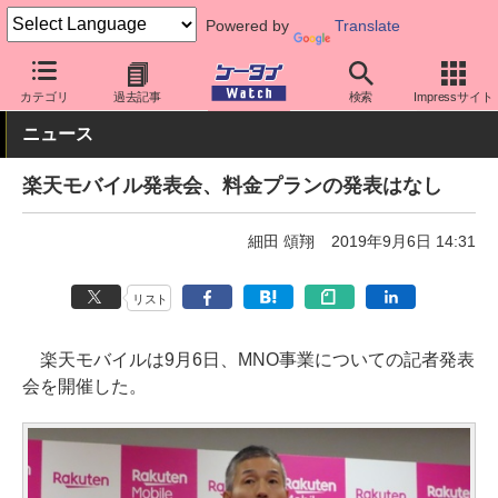
Powered by
Translate
ケータイ Watch
キャリア
楽天
料金プラン・割引
カテゴリ
過去記事
検索
Impressサイト
ニュース
楽天モバイル発表会、料金プランの発表はなし
細田 頌翔
2019年9月6日 14:31
リスト
楽天モバイルは9月6日、MNO事業についての記者発表
会を開催した。