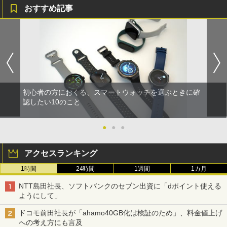
おすすめ記事
初心者の方におくる、スマートウォッチを選ぶときに確
認したい10のこと
●
●
●
アクセスランキング
1時間
24時間
1週間
1カ月
NTT島田社長、ソフトバンクのセブン出資に「dポイント使える
ようにして」
ドコモ前田社長が「ahamo40GB化は検証のため」、料金値上げ
への考え方にも言及