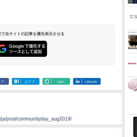
 検索で当サイトの記事を優先表示させる
ェア
はてブ
note
LinkedIn
om/ja/post/communityday_aug2019/