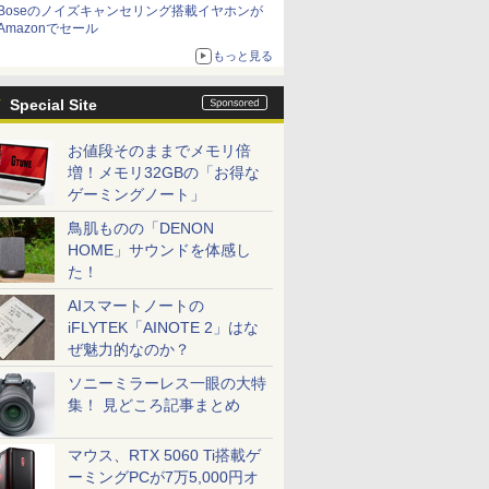
Boseのノイズキャンセリング搭載イヤホンが
Amazonでセール
もっと見る
Special Site
お値段そのままでメモリ倍
増！メモリ32GBの「お得な
ゲーミングノート」
鳥肌ものの「DENON
HOME」サウンドを体感し
た！
AIスマートノートの
iFLYTEK「AINOTE 2」はな
ぜ魅力的なのか？
ソニーミラーレス一眼の大特
集！ 見どころ記事まとめ
マウス、RTX 5060 Ti搭載ゲ
ーミングPCが7万5,000円オ