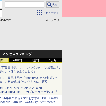
Impress サイト
全カテゴリ
M/MVNO
アクセスランキング
時間
24時間
1週間
1カ月
NTT島田社長、ソフトバンクのセブン出資に「d
ポイント使えるようにして」
ドコモ前田社長が「ahamo40GB化は検証のた
め」、料金値上げへの考え方にも言及
本日8月7日発売「Galaxy Z Fold8
Ultra/Fold8/Flip8」、カズレーザーが驚いた「そ
ば屋のメニュー並みの薄さ」
2026年夏の最新スマホおすすめ11選 Galaxy
やXperia、arrows、AQUOSなど注目機種の特
徴は