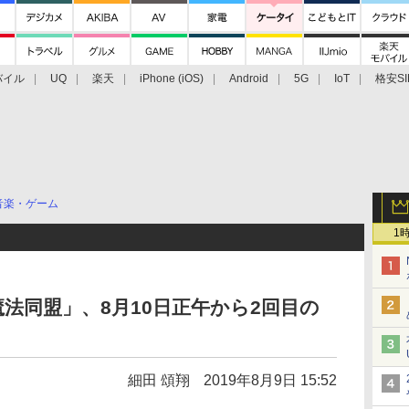
バイル
UQ
楽天
iPhone (iOS)
Android
5G
IoT
格安SI
アクセサリー
業界動向
法人向け
最新技術/その他
音楽・ゲーム
1
法同盟」、8月10日正午から2回目の
細田 頌翔
2019年8月9日 15:52