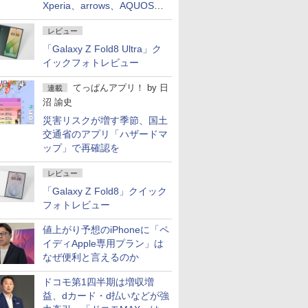
Xperia、arrows、AQUOSな
ど注目機種の特徴は
レビュー
「Galaxy Z Fold8 Ultra」ク
イックフォトレビュー
てっぱんアプリ！
by
日
連載
沼 諭史
災害リスクが増す季節、国土
交通省のアプリ「ハザードマ
ップ」で再確認を
レビュー
「Galaxy Z Fold8」クイック
フォトレビュー
値上がり予想のiPhoneに「ペ
イディApple専用プラン」は
なぜ便利と言えるのか
ドコモ第1四半期は増収増
益、dカード・d払いなどが強