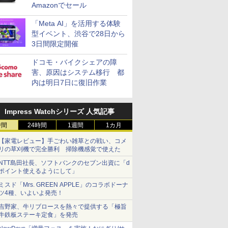
Amazonでセール
「Meta AI」を活用する体験
型イベント、渋谷で28日から
3日間限定開催
ドコモ・バイクシェアの障
害、原因はシステム移行 都
内は明日7日に復旧作業
Impress Watchシリーズ 人気記事
時間
24時間
1週間
1カ月
【家電レビュー】手ごわい雑草との戦い、コメ
リの草刈機で完全勝利 掃除機感覚で使えた
NTT島田社長、ソフトバンクのセブン出資に「d
ポイント使えるようにして」
ミスド「Mrs. GREEN APPLE」のコラボドーナ
ツ4種、いよいよ発売！
吉野家、牛リブロースを熱々で提供する「極旨
牛鉄板ステーキ定食」を発売