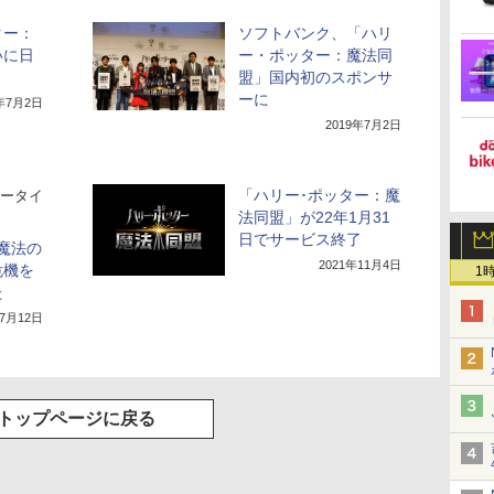
ター：
ソフトバンク、「ハリ
いに日
ー・ポッター：魔法同
盟」国内初のスポンサ
ーに
9年7月2日
2019年7月2日
「ハリー･ポッター：魔
ータイ
法同盟」が22年1月31
日でサービス終了
」を魔法の
2021年11月4日
危機を
1
た
年7月12日
トップページに戻る