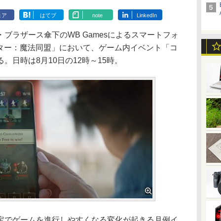
ェア
はてブ
note
LinkedIn
ラザース傘下のWB Gamesによるスマートフォ
ッター：魔法同盟」において、ゲーム内イベント「コ
。日時は8月10日の12時～15時。
でゲームを進行しやすくなる変化が起きる月例イ