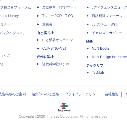
ップ担当者フォーラム
楽器探そう!デジマート
Jディフェンスニュー
ness Library
TシャツPOD T-OD
通訳翻訳ジャーナル
セミナー
立東舎
JレスキューWeb
 X（デジタルクロス）
山と溪谷社
イカロスアカデミー
山と溪谷オンライン
MdN
CLIMBING-NET
MdN Books
ブックス
近代科学社
MdN Design Interactiv
ing
近代科学社Digital
テックリブ
TechLib
広告掲載のご案内
編集部へのご連絡
プライバシーポリシー
会社概要
Copyright ©
2026
Impress Corporation. All rights reserved.