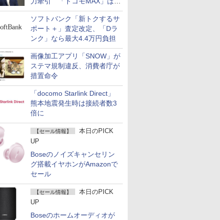
力牽引 「ドコモMAX」は
400万契約突破
ソフトバンク「新トクするサ
ポート＋」査定改定、「Dラ
ンク」なら最大4.4万円負担
画像加工アプリ「SNOW」が
ステマ規制違反、消費者庁が
措置命令
「docomo Starlink Direct」
熊本地震発生時は接続者数3
倍に
本日のPICK
【セール情報】
UP
Boseのノイズキャンセリン
グ搭載イヤホンがAmazonで
セール
本日のPICK
【セール情報】
UP
Boseのホームオーディオが