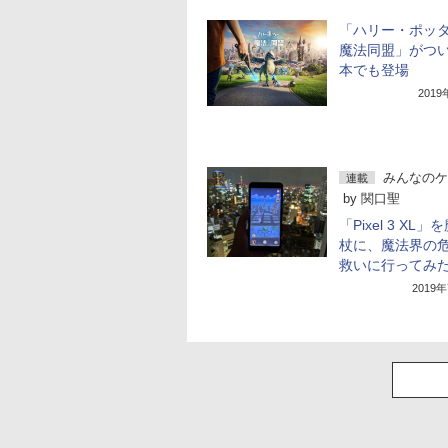
「ハリー・ポッ
魔法同盟」がつ
本でも登場
201
みんなのケ
連載
by
関口聖
「Pixel 3 XL
杖に、魔法界の
救いに行ってみ
2019