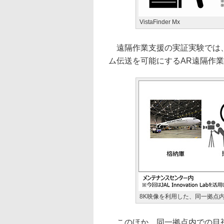
VistaFinder Mx
遠隔作業支援の実証実験では、
ム伝送を可能にするAR遠隔作業支援
8K映像を利用した、同一拠点
このほか、同一拠点内での目視