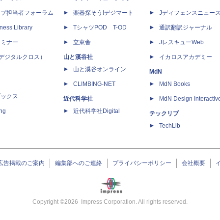
ップ担当者フォーラム
楽器探そう!デジマート
Jディフェンスニュー
ness Library
TシャツPOD T-OD
通訳翻訳ジャーナル
セミナー
立東舎
JレスキューWeb
 X（デジタルクロス）
山と溪谷社
イカロスアカデミー
山と溪谷オンライン
MdN
CLIMBING-NET
MdN Books
ブックス
近代科学社
MdN Design Interactiv
ing
近代科学社Digital
テックリブ
TechLib
広告掲載のご案内
編集部へのご連絡
プライバシーポリシー
会社概要
Copyright ©
2026
Impress Corporation. All rights reserved.