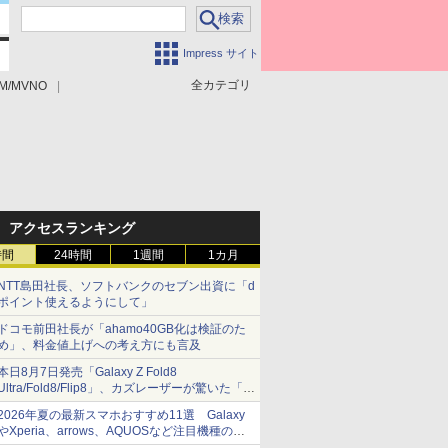
Impress サイト
全カテゴリ
M/MVNO
アクセスランキング
時間
24時間
1週間
1カ月
NTT島田社長、ソフトバンクのセブン出資に「d
ポイント使えるようにして」
ドコモ前田社長が「ahamo40GB化は検証のた
め」、料金値上げへの考え方にも言及
本日8月7日発売「Galaxy Z Fold8
Ultra/Fold8/Flip8」、カズレーザーが驚いた「そ
ば屋のメニュー並みの薄さ」
2026年夏の最新スマホおすすめ11選 Galaxy
やXperia、arrows、AQUOSなど注目機種の特
徴は