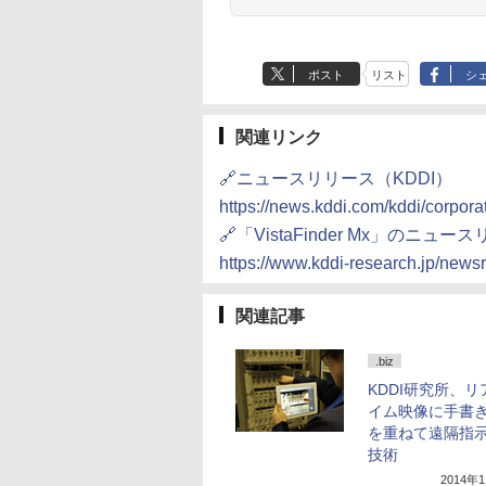
ポスト
リスト
シ
関連リンク
🔗ニュースリリース（KDDI）
https://news.kddi.com/kddi/corpor
🔗「VistaFinder Mx」のニ
https://www.kddi-research.jp/new
関連記事
.biz
KDDI研究所、リ
イム映像に手書
を重ねて遠隔指
技術
2014年