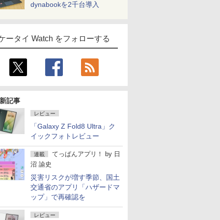
dynabookを2千台導入
ケータイ Watch をフォローする
新記事
レビュー
「Galaxy Z Fold8 Ultra」ク
イックフォトレビュー
てっぱんアプリ！
by
日
連載
沼 諭史
災害リスクが増す季節、国土
交通省のアプリ「ハザードマ
ップ」で再確認を
レビュー