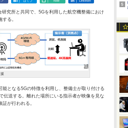
ェア
はてブ
note
LinkedIn
総合研究所と共同で、5Gを利用した航空機整備におけ
施する。
支援
能となる5Gの特徴を利用し、整備士が取り付ける
像で伝送する。離れた場所にいる指示者が映像を見な
検証が行われる。