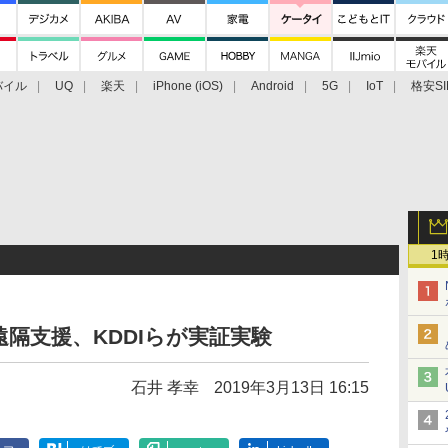
バイル
UQ
楽天
iPhone (iOS)
Android
5G
IoT
格安SI
アクセサリー
業界動向
法人向け
最新技術/その他
1
遠隔支援、KDDIらが実証実験
石井 孝幸
2019年3月13日 16:15