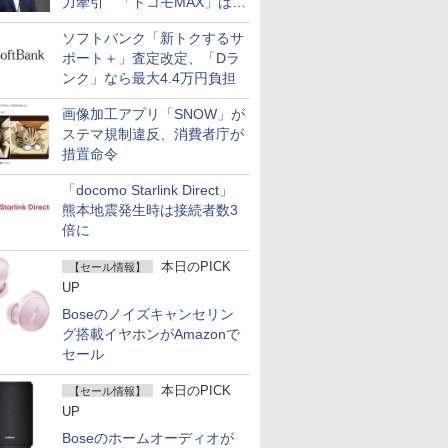
力牽引 「ドコモMAX」は
400万契約突破
ソフトバンク「新トクするサ
ポート＋」査定改定、「Dラ
ンク」なら最大4.4万円負担
画像加工アプリ「SNOW」が
ステマ規制違反、消費者庁が
措置命令
「docomo Starlink Direct」
熊本地震発生時は接続者数3
倍に
本日のPICK
【セール情報】
UP
Boseのノイズキャンセリン
グ搭載イヤホンがAmazonで
セール
本日のPICK
【セール情報】
UP
Boseのホームオーディオが