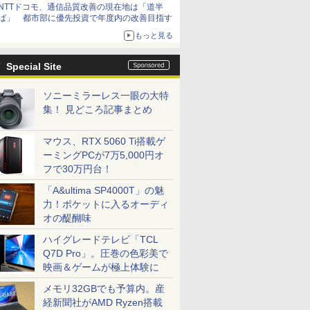
NTTドコモ、通信品質改善の現在地は「道半
ば」 都市部に優先投資で年度内の改善目指す
もっと見る
Special Site
ソニーミラーレス一眼の大特
集！ 見どころ記事まとめ
マウス、RTX 5060 Ti搭載ゲ
ーミングPCが7万5,000円オ
フで30万円台！
「A&ultima SP4000T」の魅
力！ポケットに入るオーディ
オの醍醐味
ハイグレードテレビ「TCL
Q7D Pro」。圧巻の色彩美で
映画＆ゲームが極上体験に
メモリ32GBでも予算内。産
経新聞社がAMD Ryzen搭載