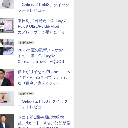
「Galaxy Z Fold8」クイック
フォトレビュー
本日8月7日発売「Galaxy Z
Fold8 Ultra/Fold8/Flip8」、
カズレーザーが驚いた「そば
屋のメニュー並みの薄さ」
レビュー
2026年夏の最新スマホおす
すめ11選 Galaxyや
Xperia、arrows、AQUOSな
ど注目機種の特徴は
値上がり予想のiPhoneに「ペ
イディApple専用プラン」は
なぜ便利と言えるのか
レビュー
「Galaxy Z Flip8」クイック
フォトレビュー
ドコモ第1四半期は増収増
益、dカード・d払いなどが強