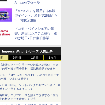
Amazonでセール
「Meta AI」を活用する体験
型イベント、渋谷で28日から
3日間限定開催
ドコモ・バイクシェアの障
害、原因はシステム移行 都
内は明日7日に復旧作業
Impress Watchシリーズ 人気記事
時間
24時間
1週間
1カ月
【家電レビュー】手ごわい雑草との戦い、コメ
リの草刈機で完全勝利 掃除機感覚で使えた
ミスド「Mrs. GREEN APPLE」のコラボドーナ
ツ4種、いよいよ発売！
NTT島田社長、ソフトバンクのセブン出資に「d
ポイント使えるようにして」
吉野家、牛リブロースを熱々で提供する「極旨
牛鉄板ステーキ定食」を発売