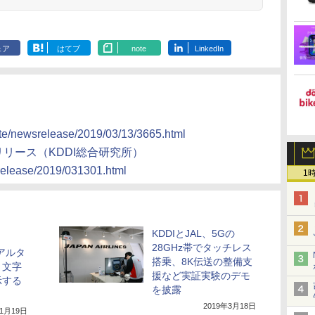
ェア
はてブ
note
LinkedIn
ate/newsrelease/2019/03/13/3665.html
ュースリリース（KDDI総合研究所）
srelease/2019/031301.html
1
KDDIとJAL、5Gの
28GHz帯でタッチレス
アルタ
搭乗、8K伝送の整備支
き文字
援など実証実験のデモ
示する
を披露
2019年3月18日
11月19日