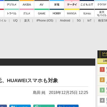
バイル
UQ
楽天
iPhone (iOS)
Android
5G
IoT
格安SI
アクセサリー
業界動向
法人向け
最新技術/その他
1
、HUAWEIスマホも対象
島田 純
2018年12月25日 12:25