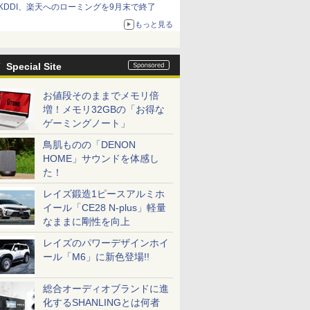
KDDI、楽天へのローミングを9月末で終了
もっと見る
Special Site
お値段そのままでメモリ倍
増！メモリ32GBの「お得な
ゲーミングノート」
鳥肌ものの「DENON
HOME」サウンドを体感し
た！
レイズ鍛造1ピースアルミホ
イール「CE28 N-plus」軽量
なままに剛性を向上
レイズのパワーデザインホイ
ール「M6」に新色登場!!
総合オーディオブランドに進
化するSHANLINGとは何者