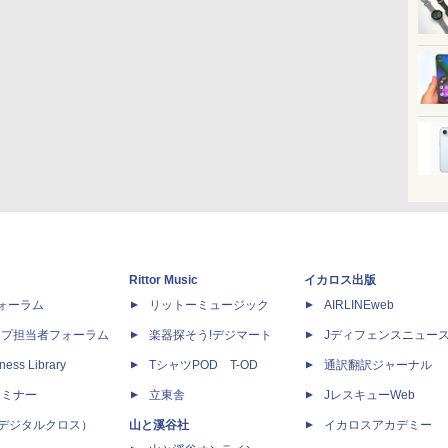
Rittor Music
イカロス出版
dフォーラム
リットーミュージック
AIRLINEweb
ップ担当者フォーラム
楽器探そう!デジマート
Jディフェンスニュー
ness Library
TシャツPOD T-OD
通訳翻訳ジャーナル
セミナー
立東舎
JレスキューWeb
 X（デジタルクロス）
山と溪谷社
イカロスアカデミー