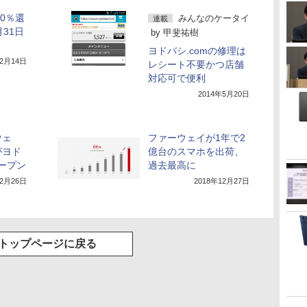
20％還
みんなのケータイ
連載
31日
by
甲斐祐樹
ヨドバシ.comの修理は
12月14日
レシート不要かつ店舗
対応可で便利
2014年5月20日
ウェ
ファーウェイが1年で2
がヨド
億台のスマホを出荷、
オープン
過去最高に
年2月26日
2018年12月27日
トップページに戻る