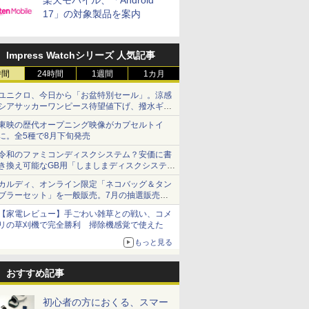
楽天モバイル、「Android
17」の対象製品を案内
Impress Watchシリーズ 人気記事
時間
24時間
1週間
1カ月
ユニクロ、今日から「お盆特別セール」。涼感
シアサッカーワンピース待望値下げ、撥水ギア
ショーツは1990円に
東映の歴代オープニング映像がカプセルトイ
に。全5種で8月下旬発売
令和のファミコンディスクシステム？安価に書
き換え可能なGB用「しましまディスクシステ
ム」
カルディ、オンライン限定「ネコバッグ＆タン
ブラーセット」を一般販売。7月の抽選販売の
当選無効分
【家電レビュー】手ごわい雑草との戦い、コメ
リの草刈機で完全勝利 掃除機感覚で使えた
もっと見る
おすすめ記事
初心者の方におくる、スマー