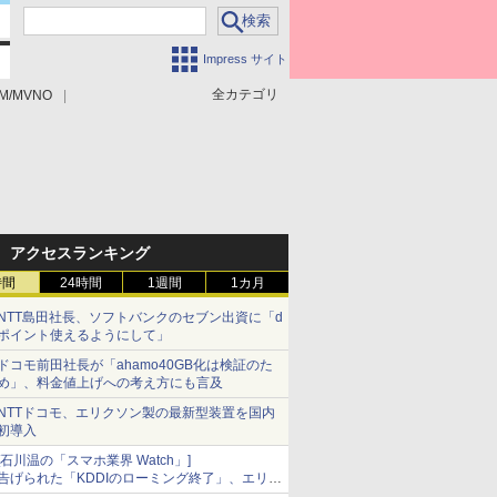
Impress サイト
全カテゴリ
M/MVNO
アクセスランキング
時間
24時間
1週間
1カ月
NTT島田社長、ソフトバンクのセブン出資に「d
ポイント使えるようにして」
ドコモ前田社長が「ahamo40GB化は検証のた
め」、料金値上げへの考え方にも言及
NTTドコモ、エリクソン製の最新型装置を国内
初導入
[石川温の「スマホ業界 Watch」]
告げられた「KDDIのローミング終了」、エリア
マップの落とし穴と楽天モバイルの課題