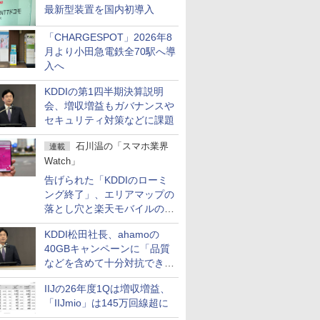
最新型装置を国内初導入
「CHARGESPOT」2026年8
月より小田急電鉄全70駅へ導
入へ
KDDIの第1四半期決算説明
会、増収増益もガバナンスや
セキュリティ対策などに課題
石川温の「スマホ業界
連載
Watch」
告げられた「KDDIのローミ
ング終了」、エリアマップの
落とし穴と楽天モバイルの課
題
KDDI松田社長、ahamoの
40GBキャンペーンに「品質
などを含めて十分対抗でき
る」
IIJの26年度1Qは増収増益、
「IIJmio」は145万回線超に