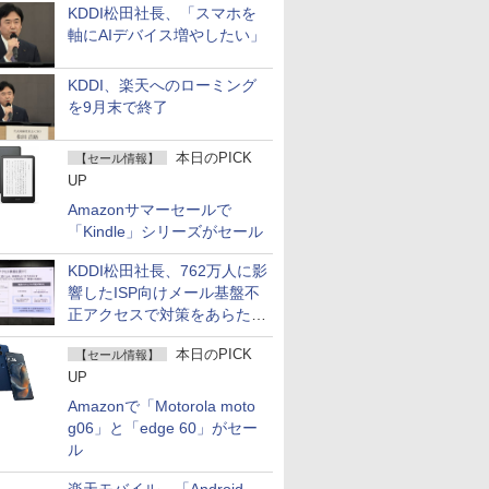
KDDI松田社長、「スマホを
軸にAIデバイス増やしたい」
KDDI、楽天へのローミング
を9月末で終了
本日のPICK
【セール情報】
UP
Amazonサマーセールで
「Kindle」シリーズがセール
KDDI松田社長、762万人に影
響したISP向けメール基盤不
正アクセスで対策をあらため
て説明
本日のPICK
【セール情報】
UP
Amazonで「Motorola moto
g06」と「edge 60」がセー
ル