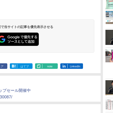
 検索で当サイトの記事を優先表示させる
ェア
はてブ
note
LinkedIn
ップセール開催中
630087/