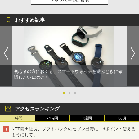
トップページに戻る
おすすめ記事
初心者の方におくる、スマートウォッチを選ぶときに確
認したい10のこと
●
●
●
アクセスランキング
1時間
24時間
1週間
1カ月
NTT島田社長、ソフトバンクのセブン出資に「dポイント使える
ようにして」