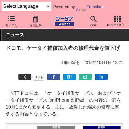
Powered by
Translate
ケータイ Watch
キャリア
ドコモ
サポート
カテゴリ
過去記事
検索
Impressサイト
ニュース
ドコモ、ケータイ補償加入者の修理代金を値下げ
細田 頌翔
2018年10月1日 13:21
リスト
NTTドコモは、「ケータイ補償サービス」および「ケ
ータイ補償サービス for iPhone & iPad」の内容の一部を
10月1日から変更する。主に、故障した端末の修理に関
係する内容となっている。