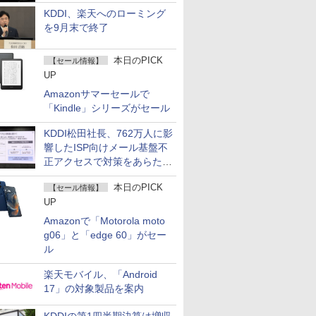
KDDI、楽天へのローミング
を9月末で終了
本日のPICK
【セール情報】
UP
Amazonサマーセールで
「Kindle」シリーズがセール
KDDI松田社長、762万人に影
響したISP向けメール基盤不
正アクセスで対策をあらため
て説明
本日のPICK
【セール情報】
UP
Amazonで「Motorola moto
g06」と「edge 60」がセー
ル
楽天モバイル、「Android
17」の対象製品を案内