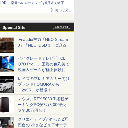
KDDI、楽天へのローミングを9月末で終了
もっと見る
Special Site
iFi audio主力「NEO Stream
3」「NEO iDSD 3」に迫る
ハイグレードテレビ「TCL
Q7D Pro」。圧巻の色彩美で
映画＆ゲームが極上体験に
レイズのプレミアムカー向け
ブランドHOMURAから
「2×9R」が登場！
マウス、RTX 5060 Ti搭載ゲ
ーミングPCが7万5,000円オ
フで30万円台！
クリエイティブが作った2万
円台の“小さなピュアオーデ