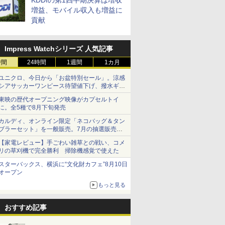
KDDIの第1四半期決算は増収
増益、モバイル収入も増益に
貢献
Impress Watchシリーズ 人気記事
時間
24時間
1週間
1カ月
ユニクロ、今日から「お盆特別セール」。涼感
シアサッカーワンピース待望値下げ、撥水ギア
ショーツは1990円に
東映の歴代オープニング映像がカプセルトイ
に。全5種で8月下旬発売
カルディ、オンライン限定「ネコバッグ＆タン
ブラーセット」を一般販売。7月の抽選販売の
当選無効分
【家電レビュー】手ごわい雑草との戦い、コメ
リの草刈機で完全勝利 掃除機感覚で使えた
スターバックス、横浜に“文化財カフェ”8月10日
オープン
もっと見る
おすすめ記事