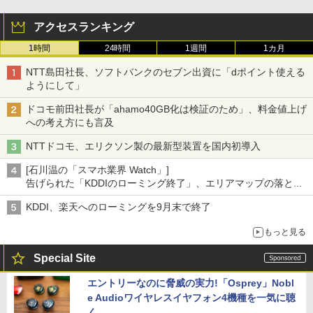
アクセスランキング
1時間
24時間
1週間
1カ月
NTT島田社長、ソフトバンクのセブン出資に「dポイント使える
ようにして」
ドコモ前田社長が「ahamo40GB化は検証のため」、料金値上げ
への考え方にも言及
NTTドコモ、エリクソン製の最新型装置を国内初導入
[石川温の「スマホ業界 Watch」]
告げられた「KDDIのローミング終了」、エリアマップの落とし
穴と楽天モバイルの課題
KDDI、楽天へのローミングを9月末で終了
もっと見る
Special Site
エントリーなのに脅威の実力!「Osprey」Nobl
e Audioワイヤレスイヤフォン4機種を一気に聴
く