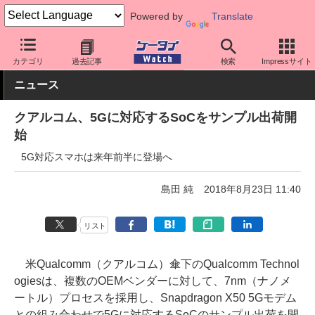
Powered by
Translate
ケータイ Watch
最新技術/その他
チップセット
カテゴリ
過去記事
検索
Impressサイト
ニュース
クアルコム、5Gに対応するSoCをサンプル出荷開
始
5G対応スマホは来年前半に登場へ
島田 純
2018年8月23日 11:40
リスト
米Qualcomm（クアルコム）傘下のQualcomm Technol
ogiesは、複数のOEMベンダーに対して、7nm（ナノメ
ートル）プロセスを採用し、Snapdragon X50 5Gモデム
との組み合わせで5Gに対応するSoCのサンプル出荷を開