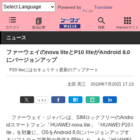
Powered by
Translate
ケータイ Watch
格安スマホ/格安SIM
格安スマホ/SIMフリースマ
カテゴリ
過去記事
検索
Impressサイト
ニュース
ファーウェイのnova liteとP10 liteがAndroid 8.0
にバージョンアップ
P20 liteにはセキュリティ更新のアップデート
太田 亮三
2018年7月20日 17:13
リスト
ファーウェイ・ジャパンは、SIMロックフリーのAndro
idスマートフォン「HUAWEI nova lite」「HUAWEI P10 l
ite」を対象に、OSをAndroid 8.0にバージョンアップす
るソフトウェア更新の提供を開始した。また「HUAWEI