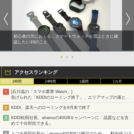
初心者の方におくる、スマートウォッチを選ぶときに確
認したい10のこと
●
●
●
アクセスランキング
1時間
24時間
1週間
1カ月
[石川温の「スマホ業界 Watch」]
告げられた「KDDIのローミング終了」、エリアマップの落とし
穴と楽天モバイルの課題
KDDI、楽天へのローミングを9月末で終了
KDDI松田社長、ahamoの40GBキャンペーンに「品質などを含
めて十分対抗できる」
ドコモ前田社長が「ahamo40GB化は検証のため」、料金値上げ