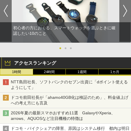
初心者の方におくる、スマートウォッチを選ぶときに確
認したい10のこと
●
●
●
アクセスランキング
1時間
24時間
1週間
1カ月
NTT島田社長、ソフトバンクのセブン出資に「dポイント使える
ようにして」
ドコモ前田社長が「ahamo40GB化は検証のため」、料金値上げ
への考え方にも言及
2026年夏の最新スマホおすすめ11選 GalaxyやXperia、
arrows、AQUOSなど注目機種の特徴は
ドコモ・バイクシェアの障害、原因はシステム移行 都内は明日