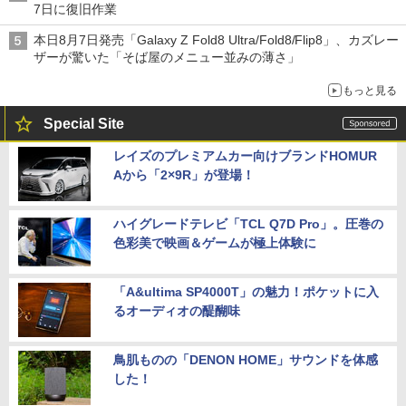
7日に復旧作業
本日8月7日発売「Galaxy Z Fold8 Ultra/Fold8/Flip8」、カズレー
ザーが驚いた「そば屋のメニュー並みの薄さ」
もっと見る
Special Site
レイズのプレミアムカー向けブランドHOMUR
Aから「2×9R」が登場！
ハイグレードテレビ「TCL Q7D Pro」。圧巻の
色彩美で映画＆ゲームが極上体験に
「A&ultima SP4000T」の魅力！ポケットに入
るオーディオの醍醐味
鳥肌ものの「DENON HOME」サウンドを体感
した！