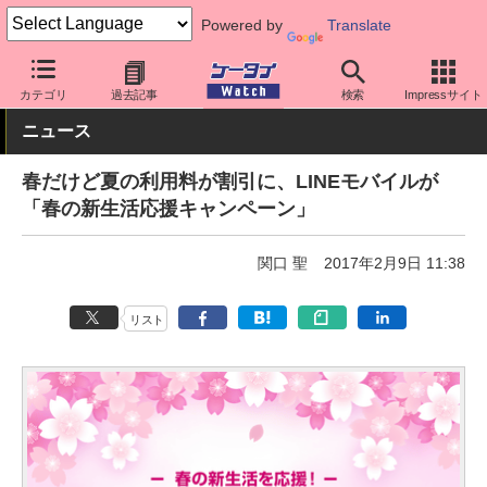
Powered by
Translate
ケータイ Watch
格安スマホ/格安SIM
格安SIM/MVNO
LINEモ
カテゴリ
過去記事
検索
Impressサイト
ニュース
春だけど夏の利用料が割引に、LINEモバイルが
「春の新生活応援キャンペーン」
関口 聖
2017年2月9日 11:38
リスト