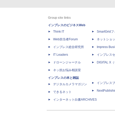
Group site links
インプレスのビジネスWeb
Think IT
SmartGri
Web担当者Forum
ネットショ
インプレス総合研究所
Impress Busi
IT Leaders
インプレス
ドローンジャーナル
DIGITAL
ネッ担お悩み相談室
インプレスの本と雑誌
インプレス
デジタルカメラマガジン
NextPublish
できるネット
インターネット白書ARCHIVES