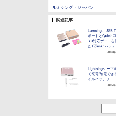
ルミシング・ジャパン
関連記事
Lumsing、USB T
ポートとQuick Ch
3.0対応ポート
た1万mAhバッ
2016
Lightningケーブ
で充電/給電でき
イルバッテリー
2016