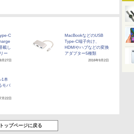
ype-C
MacBookなどのUSB
arge
Type-C端子向け、
を搭載し
HDMIやハブなどの変換
テリー
アダプター5種類
年9月27日
2016年9月2日
ル1本
るモバ
年7月22日
トップページに戻る