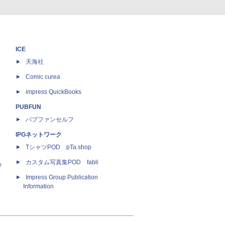
ICE
天海社
ス
Comic curea
impress QuickBooks
PUBFUN
パブファンセルフ
IPGネットワーク
TシャツPOD pTa.shop
カスタム写真集POD fabli
e
Impress Group Publication
Information