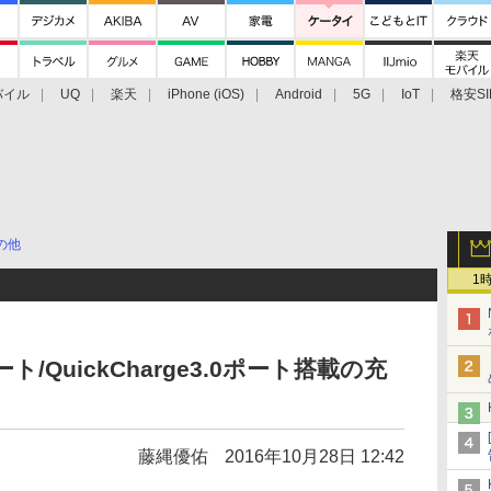
バイル
UQ
楽天
iPhone (iOS)
Android
5G
IoT
格安SI
アクセサリー
業界動向
法人向け
最新技術/その他
の他
1
ト/QuickCharge3.0ポート搭載の充
藤縄優佑
2016年10月28日 12:42