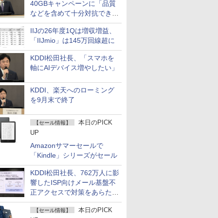
40GBキャンペーンに「品質
などを含めて十分対抗でき
る」
IIJの26年度1Qは増収増益、
「IIJmio」は145万回線超に
KDDI松田社長、「スマホを
軸にAIデバイス増やしたい」
KDDI、楽天へのローミング
を9月末で終了
本日のPICK
【セール情報】
UP
Amazonサマーセールで
「Kindle」シリーズがセール
KDDI松田社長、762万人に影
響したISP向けメール基盤不
正アクセスで対策をあらため
て説明
本日のPICK
【セール情報】