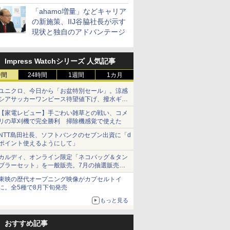
「ahamo増量」などキャリア
の新施策、IIJ谷脇社長が示す
現状と独自のアドバンテージ
Impress Watchシリーズ 人気記事
時間
24時間
1週間
1カ月
ユニクロ、今日から「お盆特別セール」。涼感
シアサッカーワンピース待望値下げ、撥水ギア
ショーツは1990円に
【家電レビュー】手ごわい雑草との戦い、コメ
リの草刈機で完全勝利 掃除機感覚で使えた
NTT島田社長、ソフトバンクのセブン出資に「d
ポイント使えるようにして」
カルディ、オンライン限定「ネコバッグ＆タン
ブラーセット」を一般販売。7月の抽選販売の
当選無効分
東映の歴代オープニング映像がカプセルトイ
に。全5種で8月下旬発売
もっと見る
おすすめ記事