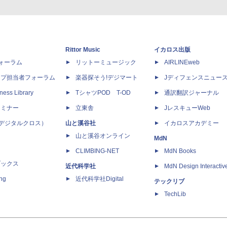
Rittor Music
イカロス出版
dフォーラム
リットーミュージック
AIRLINEweb
ップ担当者フォーラム
楽器探そう!デジマート
Jディフェンスニュー
ness Library
TシャツPOD T-OD
通訳翻訳ジャーナル
セミナー
立東舎
JレスキューWeb
 X（デジタルクロス）
山と溪谷社
イカロスアカデミー
山と溪谷オンライン
MdN
CLIMBING-NET
MdN Books
ブックス
近代科学社
MdN Design Interactiv
ing
近代科学社Digital
テックリブ
TechLib