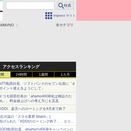
Impress サイト
全カテゴリ
M/MVNO
アクセスランキング
時間
24時間
1週間
1カ月
NTT島田社長、ソフトバンクのセブン出資に「d
ポイント使えるようにして」
ドコモ前田社長が「ahamo40GB化は検証のた
め」、料金値上げへの考え方にも言及
KDDI、楽天へのローミングを9月末で終了
[石川温の「スマホ業界 Watch」]
告げられた「KDDIのローミング終了」、エリア
マップの落とし穴と楽天モバイルの課題
KDDI松田社長、ahamoの40GBキャンペーンに