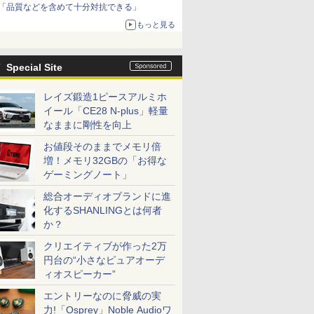
「品質などを含めて十分対抗できる」
もっと見る
Special Site
レイズ鍛造1ピースアルミホ
イール「CE28 N-plus」軽量
なままに剛性を向上
お値段そのままでメモリ倍
増！メモリ32GBの「お得な
ゲーミングノート」
総合オーディオブランドに進
化するSHANLINGとは何者
か？
クリエイティブが作った2万
円台の“小さなピュアオーデ
ィオスピーカー”
エントリーなのに脅威の実
力!「Osprey」Noble Audioワ