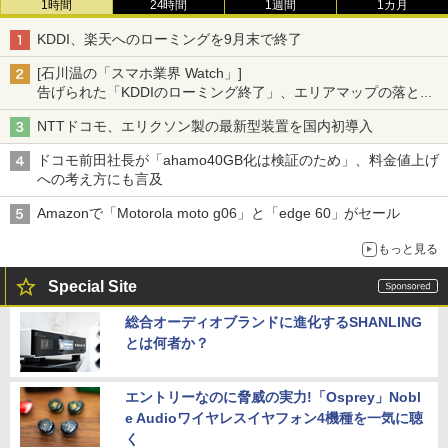
1時間
24時間
1週間
1カ月
KDDI、楽天へのローミングを9月末で終了
[石川温の「スマホ業界 Watch」]
告げられた「KDDIのローミング終了」、エリアマップの落とし
穴と楽天モバイルの課題
NTTドコモ、エリクソン製の最新型装置を国内初導入
ドコモ前田社長が「ahamo40GB化は検証のため」、料金値上げ
への考え方にも言及
Amazonで「Motorola moto g06」と「edge 60」がセール
もっと見る
Special Site
総合オーディオブランドに進化するSHANLING
とは何者か？
エントリーなのに脅威の実力!「Osprey」Nobl
e Audioワイヤレスイヤフォン4機種を一気に聴
く