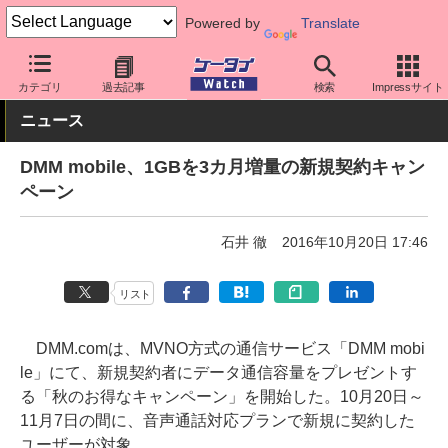
Powered by
Translate
ケータイ Watch
格安スマホ/格安SIM
格安SIM/MVNO
料金プラ
カテゴリ
過去記事
検索
Impressサイト
ニュース
DMM mobile、1GBを3カ月増量の新規契約キャン
ペーン
石井 徹
2016年10月20日 17:46
リスト
DMM.comは、MVNO方式の通信サービス「DMM mobi
le」にて、新規契約者にデータ通信容量をプレゼントす
る「秋のお得なキャンペーン」を開始した。10月20日～
11月7日の間に、音声通話対応プランで新規に契約した
ユーザーが対象。