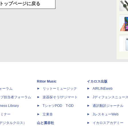
トップページに戻る
Rittor Music
イカロス出版
dフォーラム
リットーミュージック
AIRLINEweb
ップ担当者フォーラム
楽器探そう!デジマート
Jディフェンスニュー
ness Library
TシャツPOD T-OD
通訳翻訳ジャーナル
セミナー
立東舎
JレスキューWeb
 X（デジタルクロス）
山と溪谷社
イカロスアカデミー