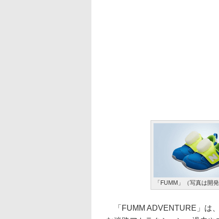
「FUMM」（写真は開
「FUMM ADVENTURE」