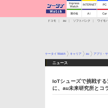
ドコモ
au
ソフトバンク
ワイモ
格安スマホ/SIMフリースマホ
周辺機器/
ケータイ Watch
キャリア
au
アプリ・サ
ニュース
IoTシューズで挑戦す
に、au未来研究所とコ