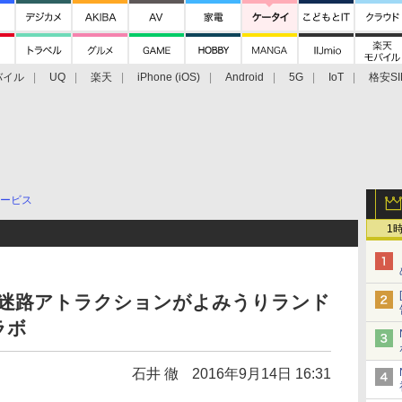
バイル
UQ
楽天
iPhone (iOS)
Android
5G
IoT
格安SI
アクセサリー
業界動向
法人向け
最新技術/その他
ービス
1
る迷路アトラクションがよみうりランド
ラボ
石井 徹
2016年9月14日 16:31