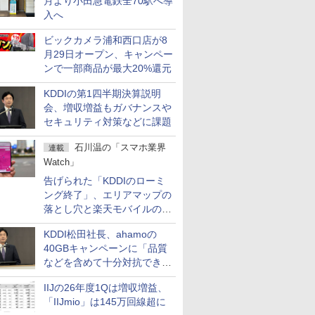
月より小田急電鉄全70駅へ導
入へ
ビックカメラ浦和西口店が8
月29日オープン、キャンペー
ンで一部商品が最大20%還元
KDDIの第1四半期決算説明
会、増収増益もガバナンスや
セキュリティ対策などに課題
石川温の「スマホ業界
連載
Watch」
告げられた「KDDIのローミ
ング終了」、エリアマップの
落とし穴と楽天モバイルの課
題
KDDI松田社長、ahamoの
40GBキャンペーンに「品質
などを含めて十分対抗でき
る」
IIJの26年度1Qは増収増益、
「IIJmio」は145万回線超に