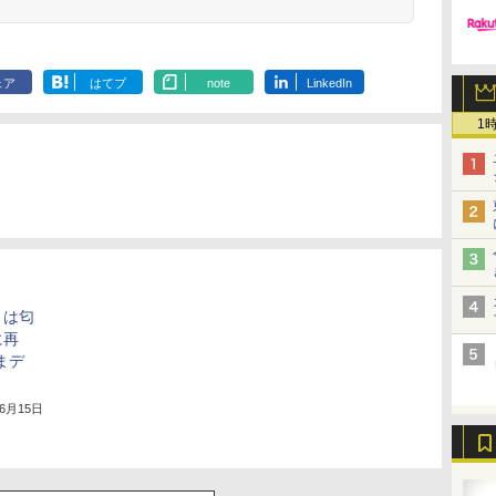
ェア
はてブ
note
LinkedIn
1
とは匂
に再
まデ
年6月15日