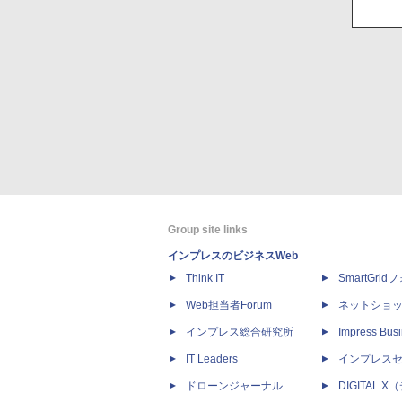
Group site links
インプレスのビジネスWeb
Think IT
SmartGri
Web担当者Forum
ネットショ
インプレス総合研究所
Impress Busi
IT Leaders
インプレス
ドローンジャーナル
DIGITAL