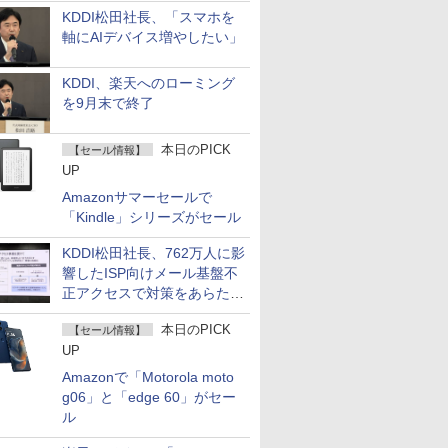
KDDI松田社長、「スマホを
軸にAIデバイス増やしたい」
KDDI、楽天へのローミング
を9月末で終了
本日のPICK
【セール情報】
UP
Amazonサマーセールで
「Kindle」シリーズがセール
KDDI松田社長、762万人に影
響したISP向けメール基盤不
正アクセスで対策をあらため
て説明
本日のPICK
【セール情報】
UP
Amazonで「Motorola moto
g06」と「edge 60」がセー
ル