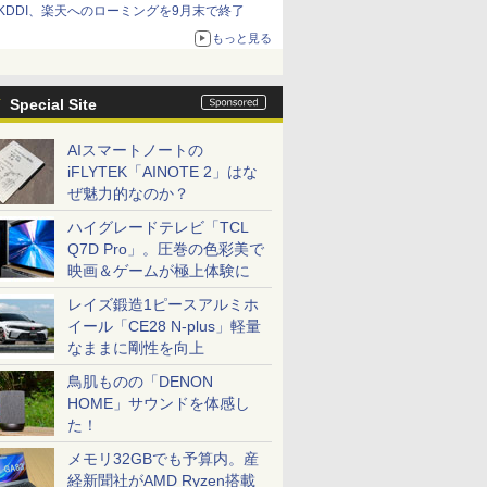
KDDI、楽天へのローミングを9月末で終了
もっと見る
Special Site
AIスマートノートの
iFLYTEK「AINOTE 2」はな
ぜ魅力的なのか？
ハイグレードテレビ「TCL
Q7D Pro」。圧巻の色彩美で
映画＆ゲームが極上体験に
レイズ鍛造1ピースアルミホ
イール「CE28 N-plus」軽量
なままに剛性を向上
鳥肌ものの「DENON
HOME」サウンドを体感し
た！
メモリ32GBでも予算内。産
経新聞社がAMD Ryzen搭載