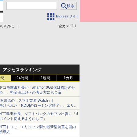
Impress サイト
全カテゴリ
M/MVNO
アクセスランキング
時間
24時間
1週間
1カ月
ドコモ前田社長が「ahamo40GB化は検証のた
め」、料金値上げへの考え方にも言及
[石川温の「スマホ業界 Watch」]
告げられた「KDDIのローミング終了」、エリア
マップの落とし穴と楽天モバイルの課題
NTT島田社長、ソフトバンクのセブン出資に「d
ポイント使えるようにして」
NTTドコモ、エリクソン製の最新型装置を国内
初導入