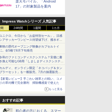
楽天モバイル、「Android
17」の対象製品を案内
Impress Watchシリーズ 人気記事
時間
24時間
1週間
1カ月
ユニクロ、今日から「お盆特別セール」。涼感
シアサッカーワンピース待望値下げ、撥水ギア
ショーツは1990円に
東映の歴代オープニング映像がカプセルトイ
に。全5種で8月下旬発売
令和のファミコンディスクシステム？安価に書
き換え可能なGB用「しましまディスクシステ
ム」
カルディ、オンライン限定「ネコバッグ＆タン
ブラーセット」を一般販売。7月の抽選販売の
当選無効分
【家電レビュー】手ごわい雑草との戦い、コメ
リの草刈機で完全勝利 掃除機感覚で使えた
もっと見る
おすすめ記事
初心者の方におくる、スマー