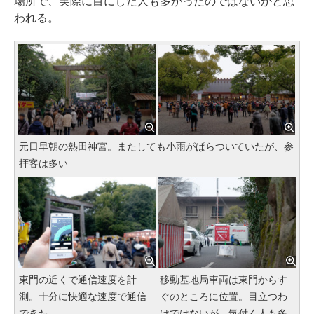
場所で、実際に目にした人も多かったのではないかと思
われる。
元日早朝の熱田神宮。またしても小雨がぱらついていたが、参
拝客は多い
東門の近くで通信速度を計
移動基地局車両は東門からす
測。十分に快適な速度で通信
ぐのところに位置。目立つわ
できた
けではないが、気付く人も多