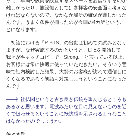
って、車両や設備を設置するスペースをお借りするのが
難しかったり、施設側としては参拝客の安全面も考えな
ければならないので、なかなか場所の確保が難しかった
んです。うまく条件が揃ったのが今回の4カ所というこ
とになります。
初詣における「P-BTS」の出動は初めての試みとなり
ますが、なぜ実施するのかというと、LTEを開始して
我々がキャッチコピーで「Strong.」と言っている以上、
お客様には常に快適に使っていただきたい。そういう意
味で社内検討した結果、大勢のお客様が訪れて通信しに
くくなるであろう初詣も対策しようということになった
んです。
――神社仏閣というと古き良き伝統を重んじるところも
あるかと思います。電波みたいな目に見えないものを近
くで扱わせるということに抵抗感を示されるようなこと
はなかったのでしょうか。
佐々木氏