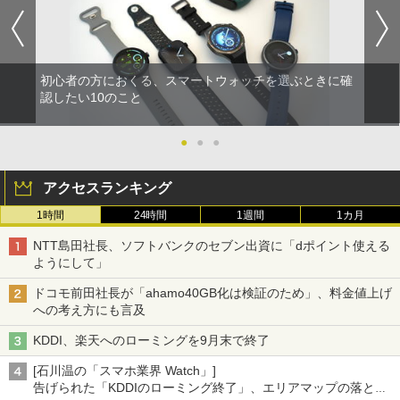
初心者の方におくる、スマートウォッチを選ぶときに確
認したい10のこと
●
●
●
アクセスランキング
1時間
24時間
1週間
1カ月
NTT島田社長、ソフトバンクのセブン出資に「dポイント使える
ようにして」
ドコモ前田社長が「ahamo40GB化は検証のため」、料金値上げ
への考え方にも言及
KDDI、楽天へのローミングを9月末で終了
[石川温の「スマホ業界 Watch」]
告げられた「KDDIのローミング終了」、エリアマップの落とし