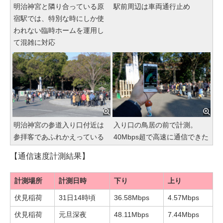
明治神宮と隣り合っている原
駅前周辺は車両通行止め
宿駅では、特別な時にしか使
われない臨時ホームを運用し
て混雑に対応
明治神宮の参道入り口付近は
入り口の鳥居の前で計測。
参拝客であふれかえっている
40Mbps超で高速に通信できた
【通信速度計測結果】
計測場所
計測日時
下り
上り
伏見稲荷
31日14時頃
36.58Mbps
4.57Mbps
伏見稲荷
元旦深夜
48.11Mbps
7.44Mbps