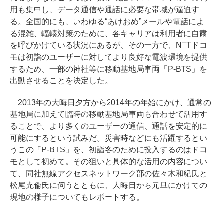
用も集中し、データ通信や通話に必要な帯域が逼迫す
る。全国的にも、いわゆる“あけおめ”メールや電話によ
る混雑、輻輳対策のために、各キャリアは利用者に自粛
を呼びかけている状況にあるが、その一方で、NTTドコ
モは初詣のユーザーに対してより良好な電波環境を提供
するため、一部の神社等に移動基地局車両「P-BTS」を
出動させることを決定した。
2013年の大晦日夕方から2014年の年始にかけ、通常の
基地局に加えて臨時の移動基地局車両も合わせて活用す
ることで、より多くのユーザーの通信、通話を安定的に
可能にするという試みだ。災害時などにも活躍するとい
うこの「P-BTS」を、初詣客のために投入するのはドコ
モとして初めて。その狙いと具体的な活用の内容につい
て、同社無線アクセスネットワーク部の佐々木和紀氏と
松尾充倫氏に伺うとともに、大晦日から元旦にかけての
現地の様子についてもレポートする。