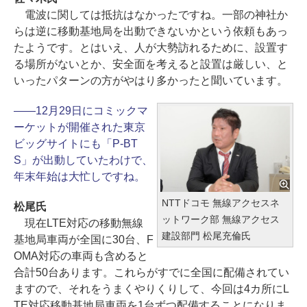
電波に関しては抵抗はなかったですね。一部の神社か
らは逆に移動基地局を出動できないかという依頼もあっ
たようです。とはいえ、人が大勢訪れるために、設置す
る場所がないとか、安全面を考えると設置は厳しい、と
いったパターンの方がやはり多かったと聞いています。
――12月29日にコミックマ
ーケットが開催された東京
ビッグサイトにも「P-BT
S」が出動していたわけで、
年末年始は大忙しですね。
NTTドコモ 無線アクセスネ
松尾氏
ットワーク部 無線アクセス
現在LTE対応の移動無線
建設部門 松尾充倫氏
基地局車両が全国に30台、F
OMA対応の車両も含めると
合計50台あります。これらがすでに全国に配備されてい
ますので、それをうまくやりくりして、今回は4カ所にL
TE対応移動基地局車両を1台ずつ配備することになりま