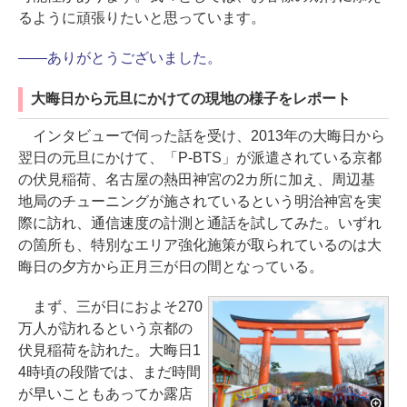
るように頑張りたいと思っています。
――ありがとうございました。
大晦日から元旦にかけての現地の様子をレポート
インタビューで伺った話を受け、2013年の大晦日から
翌日の元旦にかけて、「P-BTS」が派遣されている京都
の伏見稲荷、名古屋の熱田神宮の2カ所に加え、周辺基
地局のチューニングが施されているという明治神宮を実
際に訪れ、通信速度の計測と通話を試してみた。いずれ
の箇所も、特別なエリア強化施策が取られているのは大
晦日の夕方から正月三が日の間となっている。
まず、三が日におよそ270
万人が訪れるという京都の
伏見稲荷を訪れた。大晦日1
4時頃の段階では、まだ時間
が早いこともあってか露店