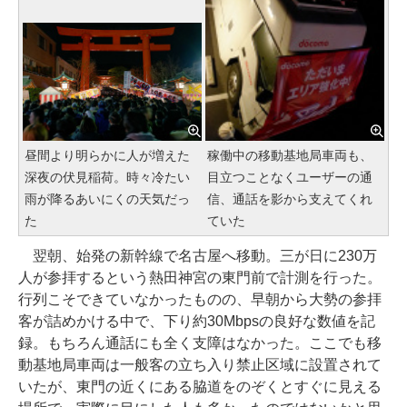
昼間より明らかに人が増えた
稼働中の移動基地局車両も、
深夜の伏見稲荷。時々冷たい
目立つことなくユーザーの通
雨が降るあいにくの天気だっ
信、通話を影から支えてくれ
た
ていた
翌朝、始発の新幹線で名古屋へ移動。三が日に230万
人が参拝するという熱田神宮の東門前で計測を行った。
行列こそできていなかったものの、早朝から大勢の参拝
客が詰めかける中で、下り約30Mbpsの良好な数値を記
録。もちろん通話にも全く支障はなかった。ここでも移
動基地局車両は一般客の立ち入り禁止区域に設置されて
いたが、東門の近くにある脇道をのぞくとすぐに見える