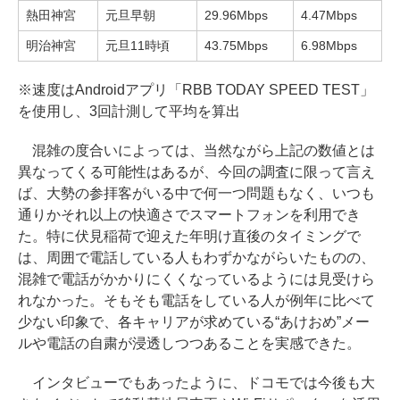
熱田神宮
元旦早朝
29.96Mbps
4.47Mbps
明治神宮
元旦11時頃
43.75Mbps
6.98Mbps
※速度はAndroidアプリ「RBB TODAY SPEED TEST」
を使用し、3回計測して平均を算出
混雑の度合いによっては、当然ながら上記の数値とは
異なってくる可能性はあるが、今回の調査に限って言え
ば、大勢の参拝客がいる中で何一つ問題もなく、いつも
通りかそれ以上の快適さでスマートフォンを利用でき
た。特に伏見稲荷で迎えた年明け直後のタイミングで
は、周囲で電話している人もわずかながらいたものの、
混雑で電話がかかりにくくなっているようには見受けら
れなかった。そもそも電話をしている人が例年に比べて
少ない印象で、各キャリアが求めている“あけおめ”メー
ルや電話の自粛が浸透しつつあることを実感できた。
インタビューでもあったように、ドコモでは今後も大