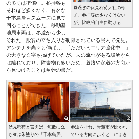
の多くは準備中。参拝客も
昼過ぎの伏見稲荷大社の様
それほど多くなく、有名な
子。参拝客は少なくはない
千本鳥居もスムーズに見て
が、比較的自由に動ける
回ることができた。移動基
地局車両は、参道から少し
それた一般客の立ち入りが制限されている境内で発見。
アンテナを高々と伸ばし、「ただいまエリア強化中！」
の大きな文字も掲げていたが、人の流れがある場所から
は離れており、障害物も多いため、道路や参道の方向か
ら見つけることは至難の業だ。
伏見稲荷と言えば、無数に立
参道をそれ、骨董市が開かれ
ち並ぶ朱塗りの「千本鳥居」
ている方向に歩くと、にょき