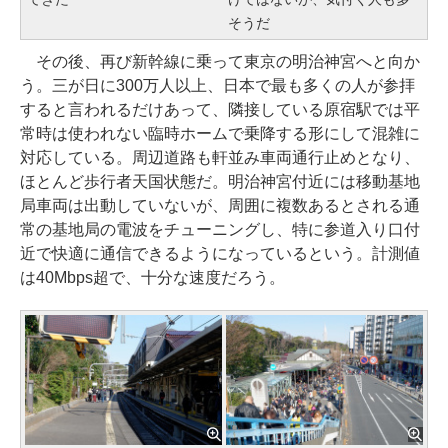
そうだ
その後、再び新幹線に乗って東京の明治神宮へと向か
う。三が日に300万人以上、日本で最も多くの人が参拝
すると言われるだけあって、隣接している原宿駅では平
常時は使われない臨時ホームで乗降する形にして混雑に
対応している。周辺道路も軒並み車両通行止めとなり、
ほとんど歩行者天国状態だ。明治神宮付近には移動基地
局車両は出動していないが、周囲に複数あるとされる通
常の基地局の電波をチューニングし、特に参道入り口付
近で快適に通信できるようになっているという。計測値
は40Mbps超で、十分な速度だろう。