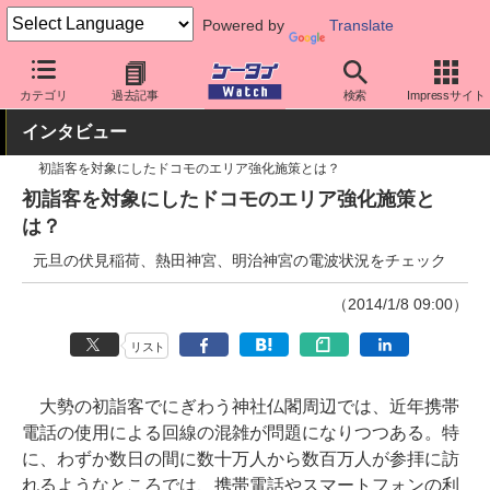
Powered by
Translate
ケータイ Watch
キャリア
ドコモ
ネットワーク/技術
カテゴリ
過去記事
検索
Impressサイト
インタビュー
初詣客を対象にしたドコモのエリア強化施策とは？
初詣客を対象にしたドコモのエリア強化施策と
は？
元旦の伏見稲荷、熱田神宮、明治神宮の電波状況をチェック
（2014/1/8 09:00）
リスト
大勢の初詣客でにぎわう神社仏閣周辺では、近年携帯
電話の使用による回線の混雑が問題になりつつある。特
に、わずか数日の間に数十万人から数百万人が参拝に訪
れるようなところでは、携帯電話やスマートフォンの利