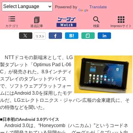
Powered by
Translate
「Optimus Pad」インタビュー
カテゴリ
過去記事
検索
Impressサイト
日本初のAndroid 3.0タブレットの魅力
リスト
NTTドコモの新端末として、LG
製タブレット「Optimus Pad L-06
C」が発売された。8.9インチディ
スプレイのタブレットデバイス
で、ソフトウェアプラットフォー
ムにはAndroid 3.0を採用したモデ
ルだ。LGエレクトロニクス・ジャパン広報の金東建氏に、そ
の特徴などを聞いた。
■
日本初のAndroid 3.0デバイス
Android 3.0は、“Honeycomb（ハニカム）”というコードネ
ームで開発されている段階から、グーグルが「タブレット向