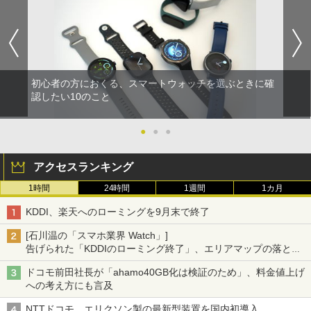
初心者の方におくる、スマートウォッチを選ぶときに確
認したい10のこと
●
●
●
アクセスランキング
1時間
24時間
1週間
1カ月
KDDI、楽天へのローミングを9月末で終了
[石川温の「スマホ業界 Watch」]
告げられた「KDDIのローミング終了」、エリアマップの落とし
穴と楽天モバイルの課題
ドコモ前田社長が「ahamo40GB化は検証のため」、料金値上げ
への考え方にも言及
NTTドコモ、エリクソン製の最新型装置を国内初導入