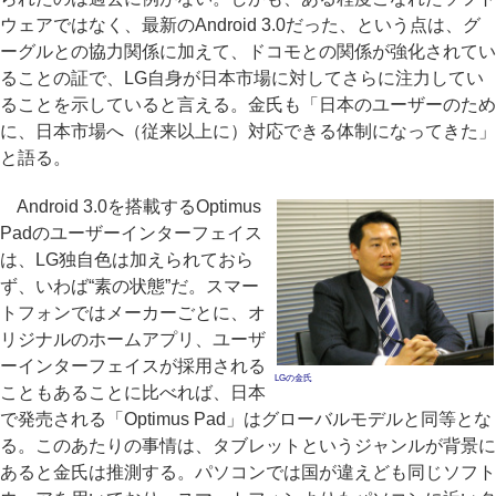
ウェアではなく、最新のAndroid 3.0だった、という点は、グ
ーグルとの協力関係に加えて、ドコモとの関係が強化されてい
ることの証で、LG自身が日本市場に対してさらに注力してい
ることを示していると言える。金氏も「日本のユーザーのため
に、日本市場へ（従来以上に）対応できる体制になってきた」
と語る。
Android 3.0を搭載するOptimus
Padのユーザーインターフェイス
は、LG独自色は加えられておら
ず、いわば“素の状態”だ。スマー
トフォンではメーカーごとに、オ
リジナルのホームアプリ、ユーザ
ーインターフェイスが採用される
LGの金氏
こともあることに比べれば、日本
で発売される「Optimus Pad」はグローバルモデルと同等とな
る。このあたりの事情は、タブレットというジャンルが背景に
あると金氏は推測する。パソコンでは国が違えども同じソフト