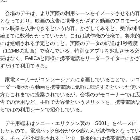
会場のデモは、より実際の利用シーンをイメージさせる内容
となっており、映画の広告に携帯をかざすと動画のプロモーシ
ョン映像を入手できるという内容。かざしてみると、受信の開
始までに数秒かかっていたが、これは試作機の仕様で、将来的
には短縮される予定とのこと。実際のデータの転送は1秒程度
（1.2MBの動画）で済んでいる。特別なアプリを起動させる必
要はなく、FeliCaと同様に携帯電話をリーダーライターにかざ
すだけで利用できる。
家電メーカーがコンソーシアムに参画していることで、レコ
ーダー機器から動画を携帯電話に気軽に転送するといった使い
方もこれまでに提案されているが、会場のデモコーナーでは広
告での活用など、手軽で大容量というメリットを、携帯電話な
らではの利用シーンで紹介している。
デモ用端末はソニー・エリクソン製の「S001」をベースに
したもので、電池パック部分がやや膨らんだ試作機となってい
る。チップが小型化されることで、将来的には携帯電話に内蔵