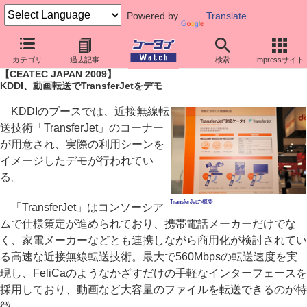
Powered by
Translate
ケータイ Watch
イベント
CEATEC JAPAN
2009
カテゴリ
過去記事
検索
Impressサイト
【CEATEC JAPAN 2009】
KDDI、動画転送でTransferJetをデモ
KDDIのブースでは、近接無線転
送技術「TransferJet」のコーナー
が用意され、実際の利用シーンを
イメージしたデモが行われてい
る。
TransferJetの概要
「TransferJet」はコンソーシア
ムで仕様策定が進められており、携帯電話メーカーだけでな
く、家電メーカーなどとも連携しながら商用化が検討されてい
る高速な近接無線転送技術。最大で560Mbpsの転送速度を実
現し、FeliCaのようなかざすだけの手軽なインターフェースを
採用しており、動画など大容量のファイルを転送できるのが特
徴。