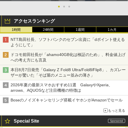
●
●
●
アクセスランキング
1時間
24時間
1週間
1カ月
NTT島田社長、ソフトバンクのセブン出資に「dポイント使える
ようにして」
ドコモ前田社長が「ahamo40GB化は検証のため」、料金値上げ
への考え方にも言及
本日8月7日発売「Galaxy Z Fold8 Ultra/Fold8/Flip8」、カズレー
ザーが驚いた「そば屋のメニュー並みの薄さ」
2026年夏の最新スマホおすすめ11選 GalaxyやXperia、
arrows、AQUOSなど注目機種の特徴は
Boseのノイズキャンセリング搭載イヤホンがAmazonでセール
もっと見る
Special Site