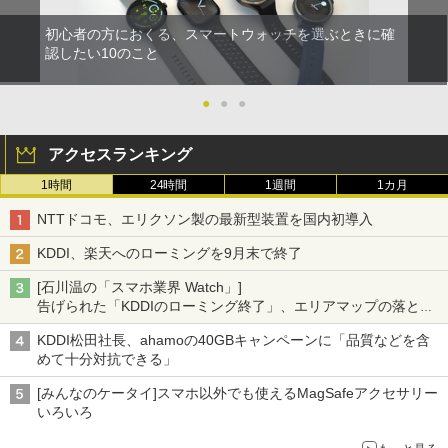
初心者の方におくる、スマートウォッチを選ぶときに確
認したい10のこと
●
●
●
アクセスランキング
1時間
24時間
1週間
1カ月
NTTドコモ、エリクソン製の最新型装置を国内初導入
KDDI、楽天へのローミングを9月末で終了
[石川温の「スマホ業界 Watch」]
告げられた「KDDIのローミング終了」、エリアマップの落とし
穴と楽天モバイルの課題
KDDI松田社長、ahamoの40GBキャンペーンに「品質などを含
めて十分対抗できる」
[みんなのケータイ]スマホ以外でも使えるMagSafeアクセサリー
いろいろ