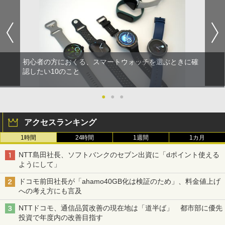
初心者の方におくる、スマートウォッチを選ぶときに確
認したい10のこと
●
●
●
アクセスランキング
1時間
24時間
1週間
1カ月
NTT島田社長、ソフトバンクのセブン出資に「dポイント使える
ようにして」
ドコモ前田社長が「ahamo40GB化は検証のため」、料金値上げ
への考え方にも言及
NTTドコモ、通信品質改善の現在地は「道半ば」 都市部に優先
投資で年度内の改善目指す