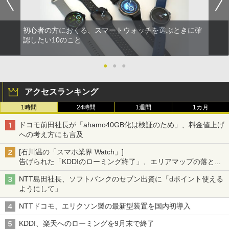
初心者の方におくる、スマートウォッチを選ぶときに確
認したい10のこと
●
●
●
アクセスランキング
1時間
24時間
1週間
1カ月
ドコモ前田社長が「ahamo40GB化は検証のため」、料金値上げ
への考え方にも言及
[石川温の「スマホ業界 Watch」]
告げられた「KDDIのローミング終了」、エリアマップの落とし
穴と楽天モバイルの課題
NTT島田社長、ソフトバンクのセブン出資に「dポイント使える
ようにして」
NTTドコモ、エリクソン製の最新型装置を国内初導入
KDDI、楽天へのローミングを9月末で終了