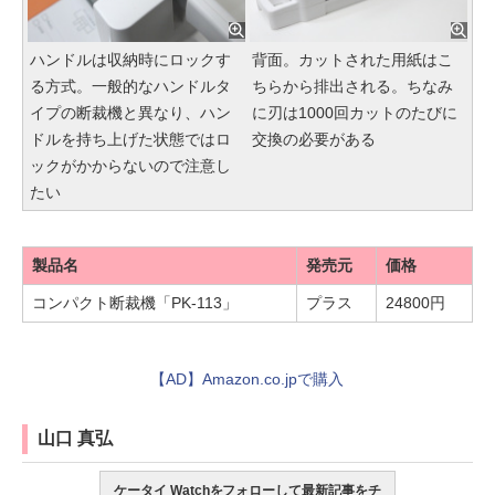
ハンドルは収納時にロックす
背面。カットされた用紙はこ
る方式。一般的なハンドルタ
ちらから排出される。ちなみ
イプの断裁機と異なり、ハン
に刃は1000回カットのたびに
ドルを持ち上げた状態ではロ
交換の必要がある
ックがかからないので注意し
たい
製品名
発売元
価格
コンパクト断裁機「PK-113」
プラス
24800円
【AD】Amazon.co.jpで購入
山口 真弘
ケータイ Watchをフォローして最新記事をチ