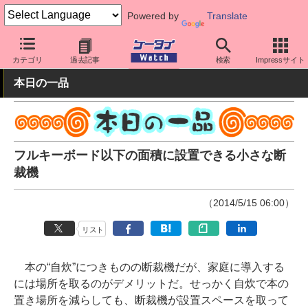
Powered by
Translate
ケータイ Watch
周辺機器/アクセサリー
その他
カテゴリ
過去記事
検索
Impressサイト
本日の一品
フルキーボード以下の面積に設置できる小さな断
裁機
（2014/5/15 06:00）
リスト
本の“自炊”につきものの断裁機だが、家庭に導入する
には場所を取るのがデメリットだ。せっかく自炊で本の
置き場所を減らしても、断裁機が設置スペースを取って