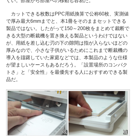
くい。部屋から部屋への移動も容易だ。
カットできる枚数はPPC用紙換算で公称60枚、実測値
で厚み最大6mmまでと、本1冊をそのままセットできる
製品ではない。したがって150～200枚をまとめて裁断で
きる大型の断裁機を置き換える製品というわけではない
が、用紙を差し込む刃の下の隙間は指が入らないほどの
厚みなので、小さな子供がいるためにこれまで断裁機の
導入を躊躇していた家庭などでは、本製品のような仕様
が望ましいケースもあるだろう。「設置場所のコンパク
トさ」と「安全性」を最優先する人におすすめできる製
品だ。