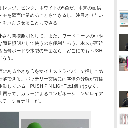
レンジ、ピンク、ホワイトの5色だ。本来の画鋲
メモを壁面に留めることもできるし、注目させたい
イトを点灯させることもできる。
さな間接照明として、また、ワードローブの中や
な簡易照明として使うのも便利だろう。本来が画鋲
る石膏ボードや木製の壁面なら、どこにでもPUSH
るだろう。
の両側面にある小さな爪をマイナスドライバーで押しこめ
は簡単に分解できる。バッテリー交換には本体の分解が前提
動している。PUSH PIN LIGHTは1個ではなく、
上買って、カラーによるコンビネーションやレイア
ステーショナリーだ。