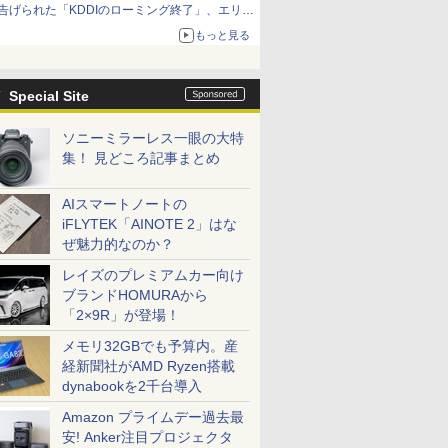
告げられた「KDDIのローミング終了」、エリア
マップの落とし穴と楽天モバイルの課題
もっと見る
Special Site
ソニーミラーレス一眼の大特
集！ 見どころ記事まとめ
AIスマートノートの
iFLYTEK「AINOTE 2」はな
ぜ魅力的なのか？
レイズのプレミアムカー向け
ブランドHOMURAから
「2×9R」が登場！
メモリ32GBでも予算内。産
経新聞社がAMD Ryzen搭載
dynabookを2千台導入
Amazon プライムデー過去最
安! Anker注目プロジェクタ