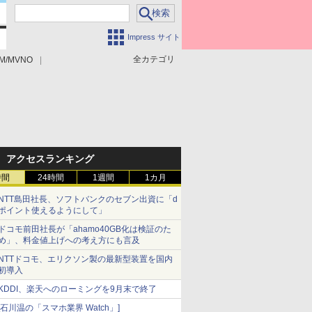
Impress サイト
全カテゴリ
M/MVNO
アクセスランキング
時間
24時間
1週間
1カ月
NTT島田社長、ソフトバンクのセブン出資に「d
ポイント使えるようにして」
ドコモ前田社長が「ahamo40GB化は検証のた
め」、料金値上げへの考え方にも言及
NTTドコモ、エリクソン製の最新型装置を国内
初導入
KDDI、楽天へのローミングを9月末で終了
[石川温の「スマホ業界 Watch」]