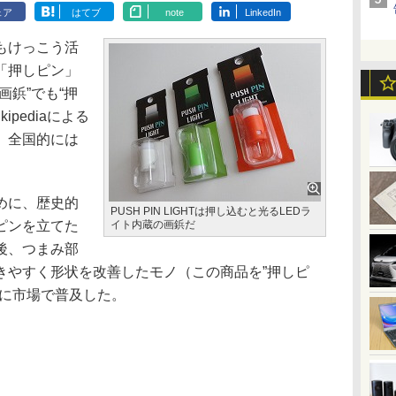
ェア
はてブ
note
LinkedIn
もけっこう活
「押しピン」
画鋲”でも“押
pediaによる
、全国的には
。
めに、歴史的
PUSH PIN LIGHTは押し込むと光るLEDラ
ピンを立てた
イト内蔵の画鋲だ
後、つまみ部
きやすく形状を改善したモノ（この商品を”押しピ
的に市場で普及した。