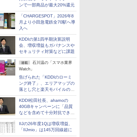
ンで一部商品が最大20%還元
「CHARGESPOT」2026年8
月より小田急電鉄全70駅へ導
入へ
KDDIの第1四半期決算説明
会、増収増益もガバナンスや
セキュリティ対策などに課題
石川温の「スマホ業界
連載
Watch」
告げられた「KDDIのローミ
ング終了」、エリアマップの
落とし穴と楽天モバイルの課
題
KDDI松田社長、ahamoの
40GBキャンペーンに「品質
などを含めて十分対抗でき
る」
IIJの26年度1Qは増収増益、
「IIJmio」は145万回線超に