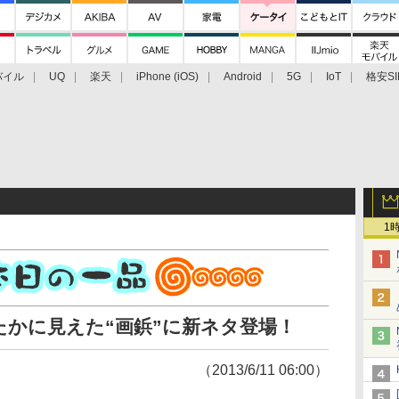
バイル
UQ
楽天
iPhone (iOS)
Android
5G
IoT
格安SI
アクセサリー
業界動向
法人向け
最新技術/その他
1
かに見えた“画鋲”に新ネタ登場！
（2013/6/11 06:00）