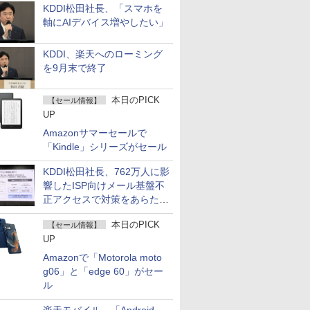
KDDI松田社長、「スマホを
軸にAIデバイス増やしたい」
KDDI、楽天へのローミング
を9月末で終了
本日のPICK
【セール情報】
UP
Amazonサマーセールで
「Kindle」シリーズがセール
KDDI松田社長、762万人に影
響したISP向けメール基盤不
正アクセスで対策をあらため
て説明
本日のPICK
【セール情報】
UP
Amazonで「Motorola moto
g06」と「edge 60」がセー
ル