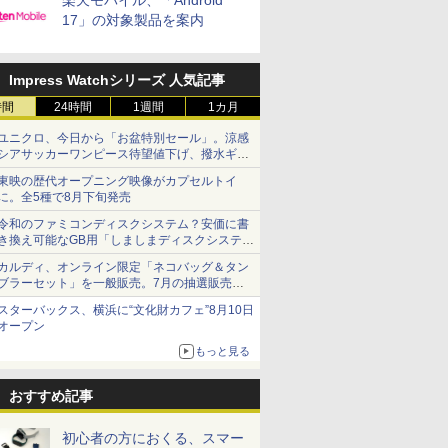
楽天モバイル、「Android
17」の対象製品を案内
Impress Watchシリーズ 人気記事
時間
24時間
1週間
1カ月
ユニクロ、今日から「お盆特別セール」。涼感
シアサッカーワンピース待望値下げ、撥水ギア
ショーツは1990円に
東映の歴代オープニング映像がカプセルトイ
に。全5種で8月下旬発売
令和のファミコンディスクシステム？安価に書
き換え可能なGB用「しましまディスクシステ
ム」
カルディ、オンライン限定「ネコバッグ＆タン
ブラーセット」を一般販売。7月の抽選販売の
当選無効分
スターバックス、横浜に“文化財カフェ”8月10日
オープン
もっと見る
おすすめ記事
初心者の方におくる、スマー