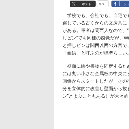
ポスト
リスト
シ
学校でも、会社でも、自宅で
躍している古くからの文房具に
がある。筆者は関西人なので、“
しピン”でも同様の感覚だが、Wiki
と押しピンは関西以西の方言で
「画鋲」と呼ぶのが標準らしい
壁面に絵や書物を固定するた
には丸い小さな金属板の中央に
画鋲からスタートしたが、その
分を立体的に改善し壁面から抜
ン”とよぶこともある）が大々