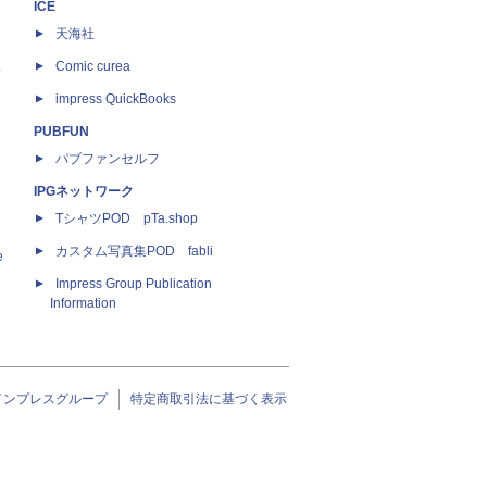
ICE
天海社
ス
Comic curea
impress QuickBooks
PUBFUN
パブファンセルフ
IPGネットワーク
TシャツPOD pTa.shop
カスタム写真集POD fabli
e
Impress Group Publication
Information
インプレスグループ
特定商取引法に基づく表示