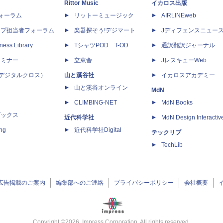
Rittor Music
イカロス出版
dフォーラム
リットーミュージック
AIRLINEweb
ップ担当者フォーラム
楽器探そう!デジマート
Jディフェンスニュー
ness Library
TシャツPOD T-OD
通訳翻訳ジャーナル
セミナー
立東舎
JレスキューWeb
 X（デジタルクロス）
山と溪谷社
イカロスアカデミー
山と溪谷オンライン
MdN
CLIMBING-NET
MdN Books
ブックス
近代科学社
MdN Design Interactiv
ing
近代科学社Digital
テックリブ
TechLib
広告掲載のご案内
編集部へのご連絡
プライバシーポリシー
会社概要
Copyright ©
2026
Impress Corporation. All rights reserved.