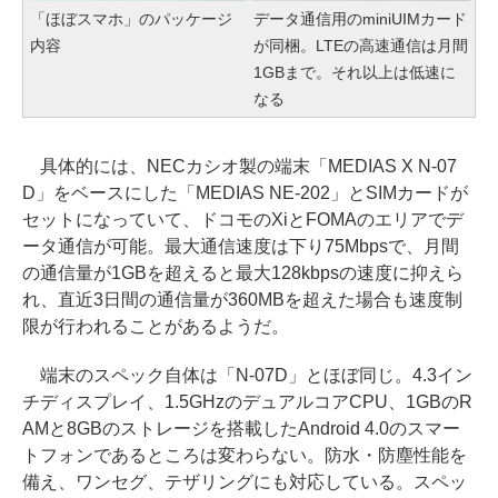
「ほぼスマホ」のパッケージ
データ通信用のminiUIMカード
内容
が同梱。LTEの高速通信は月間
1GBまで。それ以上は低速に
なる
具体的には、NECカシオ製の端末「MEDIAS X N-07
D」をベースにした「MEDIAS NE-202」とSIMカードが
セットになっていて、ドコモのXiとFOMAのエリアでデ
ータ通信が可能。最大通信速度は下り75Mbpsで、月間
の通信量が1GBを超えると最大128kbpsの速度に抑えら
れ、直近3日間の通信量が360MBを超えた場合も速度制
限が行われることがあるようだ。
端末のスペック自体は「N-07D」とほぼ同じ。4.3イン
チディスプレイ、1.5GHzのデュアルコアCPU、1GBのR
AMと8GBのストレージを搭載したAndroid 4.0のスマー
トフォンであるところは変わらない。防水・防塵性能を
備え、ワンセグ、テザリングにも対応している。スペッ