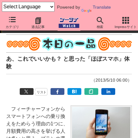
Powered by
Translate
本日の一品
カテゴリ
過去記事
検索
Impressサイト
あ、これでいいかも？ と思った「ほぼスマホ」体
験
（2013/5/10 06:00）
リスト
フィーチャーフォンから
スマートフォンへの乗り換
えをためらう理由の1つに、
月額費用の高さを挙げる人