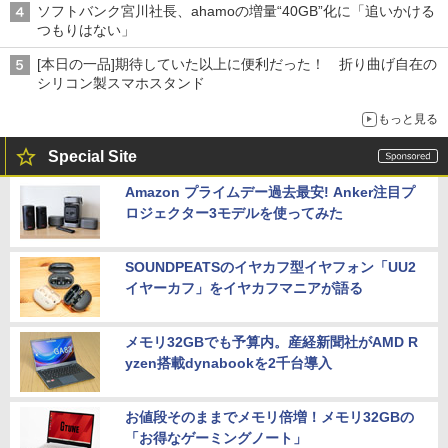
ソフトバンク宮川社長、ahamoの増量“40GB”化に「追いかける
つもりはない」
[本日の一品]期待していた以上に便利だった！ 折り曲げ自在の
シリコン製スマホスタンド
もっと見る
Special Site
Amazon プライムデー過去最安! Anker注目プ
ロジェクター3モデルを使ってみた
SOUNDPEATSのイヤカフ型イヤフォン「UU2
イヤーカフ」をイヤカフマニアが語る
メモリ32GBでも予算内。産経新聞社がAMD R
yzen搭載dynabookを2千台導入
お値段そのままでメモリ倍増！メモリ32GBの
「お得なゲーミングノート」