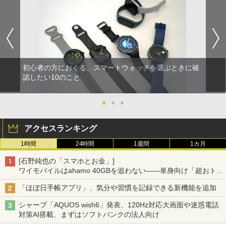
初心者の方におくる、スマートウォッチを選ぶときに確
認したい10のこと
●
●
●
アクセスランキング
1時間
24時間
1週間
1カ月
[石野純也の「スマホとお金」]
ワイモバイルはahamo 40GBを追わない――単身向け「超おトク
割」の安さと1年限定の注意点
「ほぼ日手帳アプリ」、気分や習慣を記録できる新機能を追加
シャープ「AQUOS wish6」発表、120Hz対応大画面や迷惑電話
対策AI搭載、まずはソフトバンクの法人向け