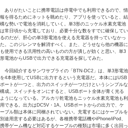
ありがたいことに携帯電話は停電中でも利用できるので、情
報を得るためにネットを眺めたり、アプリを使っていると、結
構な勢いで電池を消耗していく。単3形のニッケル水素充電池
は常日頃から充電しており、必要十分な数をすでに確保してい
るのだが、肝心の単3形電池を使える充電器を持っていなかっ
た。このジレンマを解消すべく、また、どうせなら他の機器に
も使用できる汎用性の高いものの方が潰しが効くと思い、単3
形電池からUSBで出力できる充電器を探してみた。
今回紹介するサンワサプライの「BTN-DC2」は、単3形電池
を4本使用してUSBに出力するという充電器だ。本体にはUSB
ポートが一つと、出力のスイッチが一つだけというシンプルな
構成。スイッチをオンにすると、USBポート全体が青く光る
ようになっている。アルカリ乾電池もニッケル水素充電池も利
用できる。出力はDC5V・1A。USBポートからの出力で、ケ
ーブル類は本体に同梱されていない。充電するにはケーブルを
別途用意する必要はあるが、各種携帯電話機やiPhone/iPod、
携帯ゲーム機など対応するケーブルの種類は市場に多く出回っ