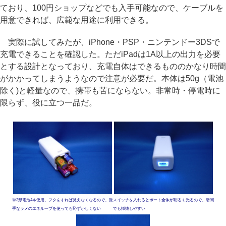
ており、100円ショップなどでも入手可能なので、ケーブルを
用意できれば、広範な用途に利用できる。
実際に試してみたが、iPhone・PSP・ニンテンドー3DSで
充電できることを確認した。ただiPadは1A以上の出力を必要
とする設計となっており、充電自体はできるもののかなり時間
がかかってしまうようなので注意が必要だ。本体は50g（電池
除く)と軽量なので、携帯も苦にならない。非常時・停電時に
限らず、役に立つ一品だ。
単3形電池4本使用。フタをすれば見えなくなるので、派
スイッチを入れるとポート全体が明るく光るので、暗闇
手なラメのエネループを使っても恥ずかしくない
でも挿抜しやすい