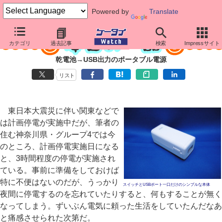
Powered by
Translate
カテゴリ
過去記事
検索
Impressサイト
乾電池→USB出力のポータブル電源
リスト
東日本大震災に伴い関東などで
は計画停電が実施中だが、筆者の
住む神奈川県・グループ4では今
のところ、計画停電実施日になる
と、3時間程度の停電が実施され
ている。事前に準備をしておけば
特に不便はないのだが、うっかり
スイッチとUSBポート一口だけのシンプルな本体
夜間に停電するのを忘れていたりすると、何もすることが無く
なってしまう。ずいぶん電気に頼った生活をしていたんだなあ
と痛感させられた次第だ。