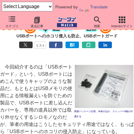
Powered by
Translate
カテゴリ
過去記事
検索
Impressサイト
USBポートへのホコリ侵入も防止、USBポートガード
リスト
今回紹介するのは「USBポート
ガード」という、USBポートには
めこんで使うキャップのような製
品だ。もともとはUSBメモリの使
用による情報漏えいを防ぐための
製品で、USBポートに差し込んだ
カバーを、専用の道具以外では取
簡易パッケージ仕様。本体のほか、ストッパー6個が付
り外せなくするシロモノなのだ
属する
が、筆者の用途はこうしたセキュリティ用途ではなく、もっぱ
ら「USBポートへのホコリの侵入防止」になっている。