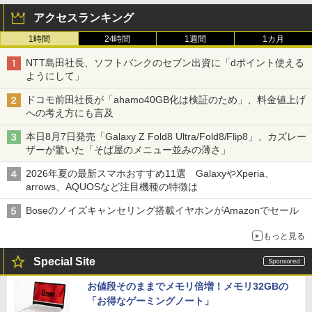
アクセスランキング
1時間
24時間
1週間
1カ月
NTT島田社長、ソフトバンクのセブン出資に「dポイント使える
ようにして」
ドコモ前田社長が「ahamo40GB化は検証のため」、料金値上げ
への考え方にも言及
本日8月7日発売「Galaxy Z Fold8 Ultra/Fold8/Flip8」、カズレー
ザーが驚いた「そば屋のメニュー並みの薄さ」
2026年夏の最新スマホおすすめ11選 GalaxyやXperia、
arrows、AQUOSなど注目機種の特徴は
Boseのノイズキャンセリング搭載イヤホンがAmazonでセール
もっと見る
Special Site
お値段そのままでメモリ倍増！メモリ32GBの
「お得なゲーミングノート」