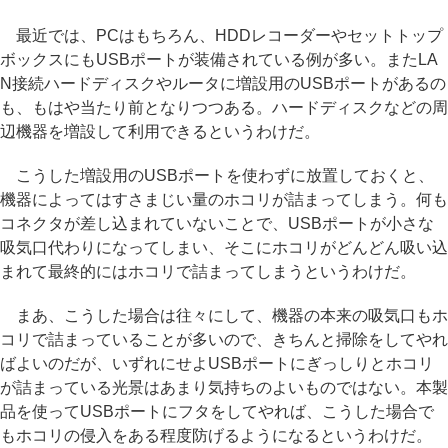
最近では、PCはもちろん、HDDレコーダーやセットトップ
ボックスにもUSBポートが装備されている例が多い。またLA
N接続ハードディスクやルータに増設用のUSBポートがあるの
も、もはや当たり前となりつつある。ハードディスクなどの周
辺機器を増設して利用できるというわけだ。
こうした増設用のUSBポートを使わずに放置しておくと、
機器によってはすさまじい量のホコリが詰まってしまう。何も
コネクタが差し込まれていないことで、USBポートが小さな
吸気口代わりになってしまい、そこにホコリがどんどん吸い込
まれて最終的にはホコリで詰まってしまうというわけだ。
まあ、こうした場合は往々にして、機器の本来の吸気口もホ
コリで詰まっていることが多いので、きちんと掃除をしてやれ
ばよいのだが、いずれにせよUSBポートにぎっしりとホコリ
が詰まっている光景はあまり気持ちのよいものではない。本製
品を使ってUSBポートにフタをしてやれば、こうした場合で
もホコリの侵入をある程度防げるようになるというわけだ。