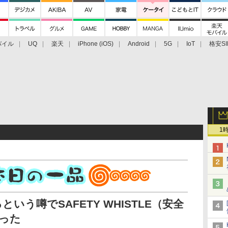
バイル
UQ
楽天
iPhone (iOS)
Android
5G
IoT
格安SI
アクセサリー
業界動向
法人向け
最新技術/その他
1
という噂でSAFETY WHISTLE（安全
った