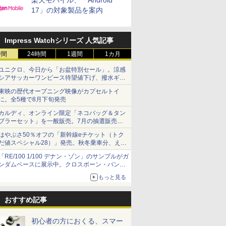
楽天モバイル、「Android
17」の対象製品を案内
Impress Watchシリーズ 人気記事
時間
24時間
1週間
1カ月
ユニクロ、今日から「お盆特別セール」。涼感
シアサッカーワンピース待望値下げ、撥水ギア
ショーツは1990円に
東映の歴代オープニング映像がカプセルトイ
に。全5種で8月下旬発売
カルディ、オンライン限定「ネコバッグ＆タン
ブラーセット」を一般販売。7月の抽選販売の
当選無効分
はやぶさ50％オフの「新幹線eチケット（トク
だ値スペシャル28）」発売。秋冬乗車分、えき
ねっと限定
「RE/100 1/100 デナン・ゾン」のサンプルがガ
ンダムベースに展示中。クロスボーン・バンガ
ードの制式量産機が間もなく発送【ガンダムベ
もっと見る
ース撮り下ろし】
おすすめ記事
初心者の方におくる、スマー