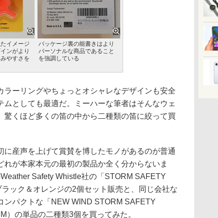
似たイメージ
パッケージ裏の能書きはより
ザインがより
パーソナルな商品であること
しみやすさを
を強調している
ラーリングやちょっとオシャレなデザインも安全
テムとしても最適だ。ミーハーな筆者はそんなウェ
、驚くほど多くの笛の中から二種類の笛に絞って買
に産声を上げて賞賛を博したモノがあるのが普通
どれが本家本元の最初の製品か全く分からないま
her Safety Whistle社の「STORM SAFETY
M)のブラック＆オレンジの2個セット販売と、同じ会社な
クトな「NEW WIND STORM SAFETY
STORM）の単品の二種類3個を買ってみた。