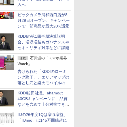
入へ
ビックカメラ浦和西口店が8
月29日オープン、キャンペー
ンで一部商品が最大20%還元
KDDIの第1四半期決算説明
会、増収増益もガバナンスや
セキュリティ対策などに課題
石川温の「スマホ業界
連載
Watch」
告げられた「KDDIのローミ
ング終了」、エリアマップの
落とし穴と楽天モバイルの課
題
KDDI松田社長、ahamoの
40GBキャンペーンに「品質
などを含めて十分対抗でき
る」
IIJの26年度1Qは増収増益、
「IIJmio」は145万回線超に