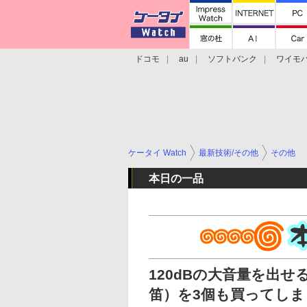
ドコモ
au
ソフトバンク
ワイモ
格安スマホ/SIMフリースマホ
周辺機器/
ケータイ Watch
最新技術/その他
その他
本日の一品
120dBの大音量を出せる
笛）を3個も買ってしま