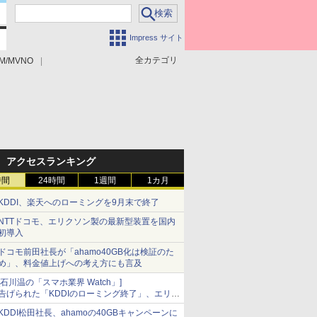
Impress サイト
全カテゴリ
M/MVNO
アクセスランキング
時間
24時間
1週間
1カ月
KDDI、楽天へのローミングを9月末で終了
NTTドコモ、エリクソン製の最新型装置を国内
初導入
ドコモ前田社長が「ahamo40GB化は検証のた
め」、料金値上げへの考え方にも言及
[石川温の「スマホ業界 Watch」]
告げられた「KDDIのローミング終了」、エリア
マップの落とし穴と楽天モバイルの課題
KDDI松田社長、ahamoの40GBキャンペーンに