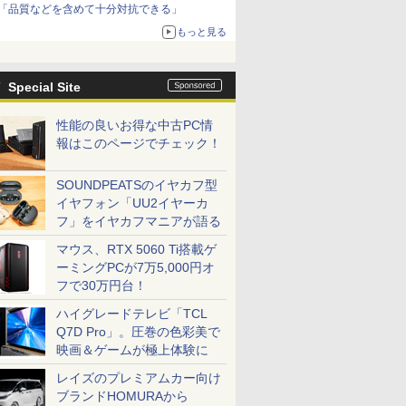
「品質などを含めて十分対抗できる」
もっと見る
Special Site
性能の良いお得な中古PC情
報はこのページでチェック！
SOUNDPEATSのイヤカフ型
イヤフォン「UU2イヤーカ
フ」をイヤカフマニアが語る
マウス、RTX 5060 Ti搭載ゲ
ーミングPCが7万5,000円オ
フで30万円台！
ハイグレードテレビ「TCL
Q7D Pro」。圧巻の色彩美で
映画＆ゲームが極上体験に
レイズのプレミアムカー向け
ブランドHOMURAから