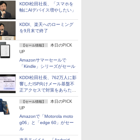
KDDI松田社長、「スマホを
軸にAIデバイス増やしたい」
KDDI、楽天へのローミング
を9月末で終了
本日のPICK
【セール情報】
UP
Amazonサマーセールで
「Kindle」シリーズがセール
KDDI松田社長、762万人に影
響したISP向けメール基盤不
正アクセスで対策をあらため
て説明
本日のPICK
【セール情報】
UP
Amazonで「Motorola moto
g06」と「edge 60」がセー
ル