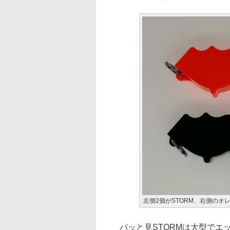
左側2個がSTORM、右側のオレン
パッと見STORMは大型でエッ