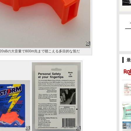
LEは120sBの大音量で800m先まで聴こえる多目的な笛だ
最