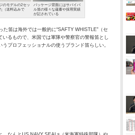
ジのモデルの2セッ
パッケージ背面にはサバイバ
た（送料込みで
ル笛の様々な蘊蓄や採用実績
が記されている
笛は海外では一般的に“SAFTY WHISTLE”（セ
ているもので、米国では軍隊や警察官の警報笛とし
いうプロフェッショナルの使うブランド笛らしい。
んとUS NAVY SEALs（米海軍特殊部隊）や