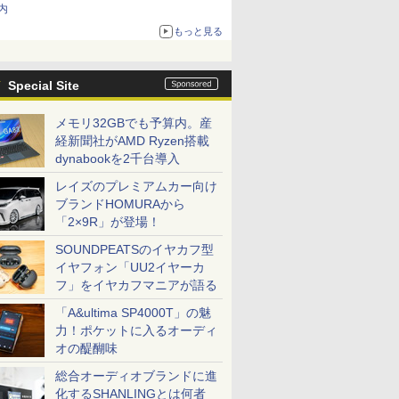
内
もっと見る
Special Site
メモリ32GBでも予算内。産
経新聞社がAMD Ryzen搭載
dynabookを2千台導入
レイズのプレミアムカー向け
ブランドHOMURAから
「2×9R」が登場！
SOUNDPEATSのイヤカフ型
イヤフォン「UU2イヤーカ
フ」をイヤカフマニアが語る
「A&ultima SP4000T」の魅
力！ポケットに入るオーディ
オの醍醐味
総合オーディオブランドに進
化するSHANLINGとは何者