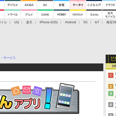
バイル
UQ
楽天
iPhone (iOS)
Android
5G
IoT
格安SI
アクセサリー
業界動向
法人向け
最新技術/その他
リ・サービス
1