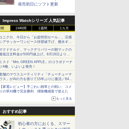
発売初日にソフト更新
Impress Watchシリーズ 人気記事
時間
24時間
1週間
1カ月
ユニクロ、今日から「お盆特別セール」。涼感
シアサッカーワンピース待望値下げ、撥水ギア
ショーツは1990円に
マクドナルド、マックデリバリーの朝マックの
最低注文料金が500円値上げ。8月18日より
1,500円から受付
ミスド「Mrs. GREEN APPLE」のコラボドーナ
ツ4種、いよいよ発売！
老舗のマウスユーティリティ「チューチューマ
ウス」がAIの力を借りて15年ぶりに復活／64bit
化、Windows 10/11、「Chrome」も走り回
【家電レビュー】手ごわい雑草との戦い、コメ
る。復活記念で2026年末まで500円
リの草刈機で完全勝利 掃除機感覚で使えた
もっと見る
おすすめ記事
初心者の方におくる、スマー