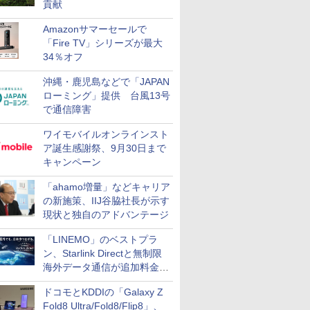
貢献
Amazonサマーセールで
「Fire TV」シリーズが最大
34％オフ
沖縄・鹿児島などで「JAPAN
ローミング」提供 台風13号
で通信障害
ワイモバイルオンラインスト
ア誕生感謝祭、9月30日まで
キャンペーン
「ahamo増量」などキャリア
の新施策、IIJ谷脇社長が示す
現状と独自のアドバンテージ
「LINEMO」のベストプラ
ン、Starlink Directと無制限
海外データ通信が追加料金な
しに
ドコモとKDDIの「Galaxy Z
Fold8 Ultra/Fold8/Flip8」、