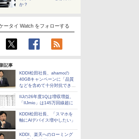
か？
ケータイ Watch をフォローする
新記事
KDDI松田社長、ahamoの
40GBキャンペーンに「品質
などを含めて十分対抗でき
る」
IIJの26年度1Qは増収増益、
「IIJmio」は145万回線超に
KDDI松田社長、「スマホを
軸にAIデバイス増やしたい」
KDDI、楽天へのローミング