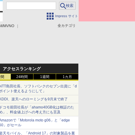
Impress サイト
全カテゴリ
M/MVNO
アクセスランキング
時間
24時間
1週間
1カ月
NTT島田社長、ソフトバンクのセブン出資に「d
ポイント使えるようにして」
KDDI、楽天へのローミングを9月末で終了
ドコモ前田社長が「ahamo40GB化は検証のた
め」、料金値上げへの考え方にも言及
Amazonで「Motorola moto g06」と「edge
60」がセール
楽天モバイル、「Android 17」の対象製品を案