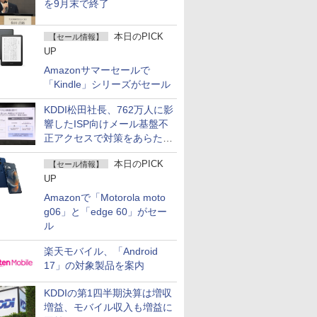
を9月末で終了
本日のPICK
【セール情報】
UP
Amazonサマーセールで
「Kindle」シリーズがセール
KDDI松田社長、762万人に影
響したISP向けメール基盤不
正アクセスで対策をあらため
て説明
本日のPICK
【セール情報】
UP
Amazonで「Motorola moto
g06」と「edge 60」がセー
ル
楽天モバイル、「Android
17」の対象製品を案内
KDDIの第1四半期決算は増収
増益、モバイル収入も増益に