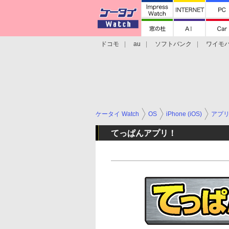
ドコモ
au
ソフトバンク
ワイモ
格安スマホ/SIMフリースマホ
周辺機器/
ケータイ Watch
OS
iPhone (iOS)
アプ
てっぱんアプリ！