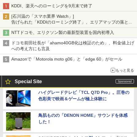
KDDI、楽天へのローミングを9月末で終了
[石川温の「スマホ業界 Watch」]
告げられた「KDDIのローミング終了」、エリアマップの落とし
穴と楽天モバイルの課題
NTTドコモ、エリクソン製の最新型装置を国内初導入
ドコモ前田社長が「ahamo40GB化は検証のため」、料金値上げ
への考え方にも言及
Amazonで「Motorola moto g06」と「edge 60」がセール
もっと見る
Special Site
ハイグレードテレビ「TCL Q7D Pro」。圧巻の
色彩美で映画＆ゲームが極上体験に
鳥肌ものの「DENON HOME」サウンドを体感
した！