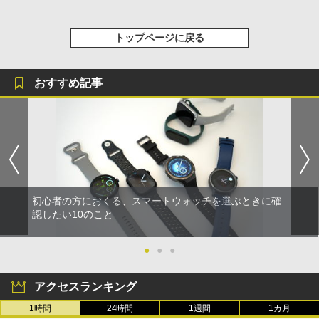
トップページに戻る
おすすめ記事
初心者の方におくる、スマートウォッチを選ぶときに確
認したい10のこと
●
●
●
アクセスランキング
1時間
24時間
1週間
1カ月