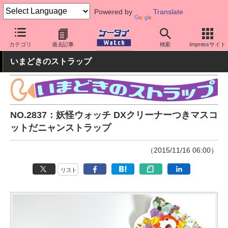
Powered by
Translate
ケータイ Watch
周辺機器/アクセサリー
その他
カテゴリ
過去記事
検索
Impressサイト
いまどきのストラップ
NO.2837：妖怪ウォッチ DXクリーナーつきマスコ
ットだニャンストラップ
（2015/11/16 06:00）
リスト