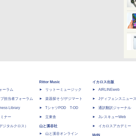
Rittor Music
イカロス出版
dフォーラム
リットーミュージック
AIRLINEweb
ップ担当者フォーラム
楽器探そう!デジマート
Jディフェンスニュー
ness Library
TシャツPOD T-OD
通訳翻訳ジャーナル
セミナー
立東舎
JレスキューWeb
 X（デジタルクロス）
山と溪谷社
イカロスアカデミー
山と溪谷オンライン
MdN