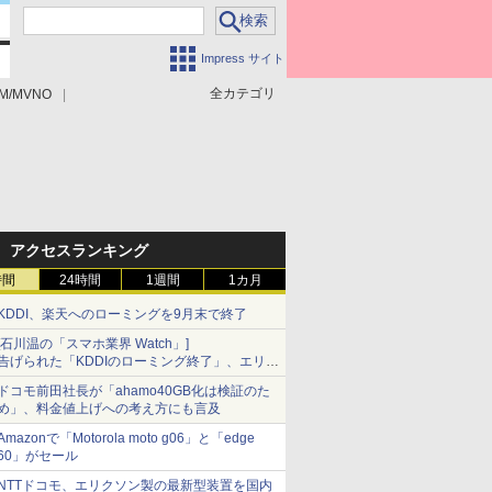
Impress サイト
全カテゴリ
M/MVNO
アクセスランキング
時間
24時間
1週間
1カ月
KDDI、楽天へのローミングを9月末で終了
[石川温の「スマホ業界 Watch」]
告げられた「KDDIのローミング終了」、エリア
マップの落とし穴と楽天モバイルの課題
ドコモ前田社長が「ahamo40GB化は検証のた
め」、料金値上げへの考え方にも言及
Amazonで「Motorola moto g06」と「edge
60」がセール
NTTドコモ、エリクソン製の最新型装置を国内