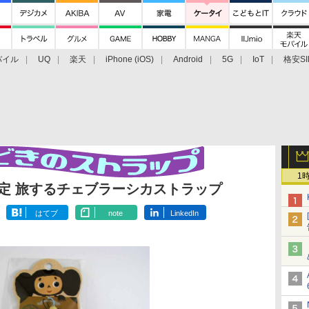
バイル
UQ
楽天
iPhone (iOS)
Android
5G
IoT
格安SI
アクセサリー
業界動向
法人向け
最新技術/その他
1
山限定 旅するチェブラーシカストラップ
はてブ
note
LinkedIn