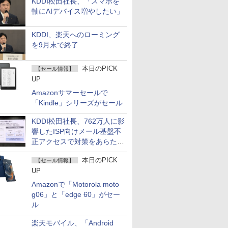
KDDI松田社長、「スマホを
軸にAIデバイス増やしたい」
KDDI、楽天へのローミング
を9月末で終了
本日のPICK
【セール情報】
UP
Amazonサマーセールで
「Kindle」シリーズがセール
KDDI松田社長、762万人に影
響したISP向けメール基盤不
正アクセスで対策をあらため
て説明
本日のPICK
【セール情報】
UP
Amazonで「Motorola moto
g06」と「edge 60」がセー
ル
楽天モバイル、「Android