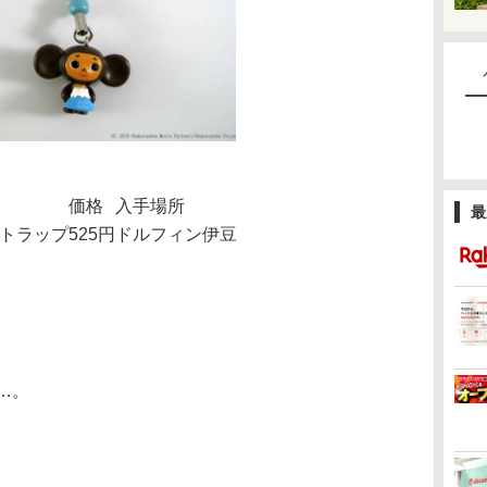
価格
入手場所
最
ストラップ
525円
ドルフィン伊豆
…。