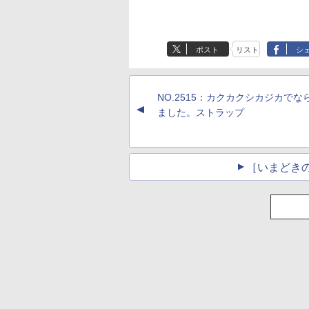
ポスト
リスト
シ
NO.2515：カクカクシカジカでな
▲
ました。ストラップ
［いまどき