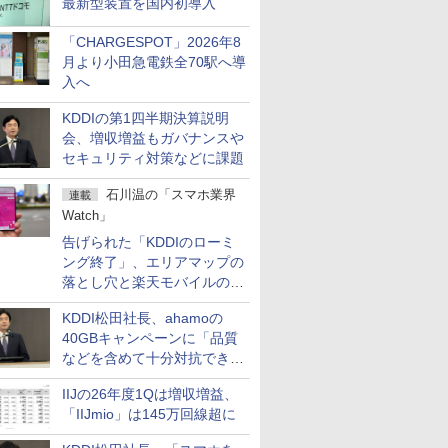
最新型装置を国内初導入
「CHARGESPOT」2026年8
月より小田急電鉄全70駅へ導
入へ
KDDIの第1四半期決算説明
会、増収増益もガバナンスや
セキュリティ対策などに課題
石川温の「スマホ業界
連載
Watch」
告げられた「KDDIのローミ
ング終了」、エリアマップの
落とし穴と楽天モバイルの課
題
KDDI松田社長、ahamoの
40GBキャンペーンに「品質
などを含めて十分対抗でき
る」
IIJの26年度1Qは増収増益、
「IIJmio」は145万回線超に