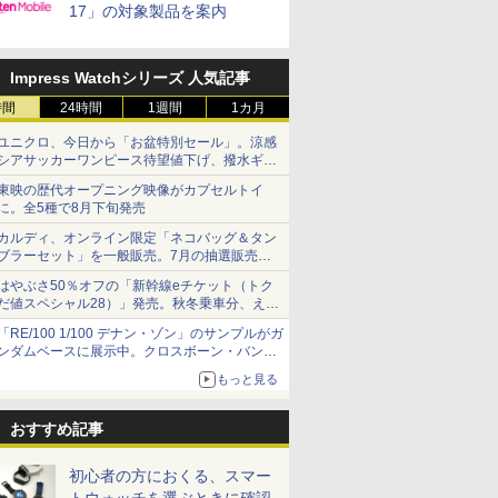
17」の対象製品を案内
Impress Watchシリーズ 人気記事
時間
24時間
1週間
1カ月
ユニクロ、今日から「お盆特別セール」。涼感
シアサッカーワンピース待望値下げ、撥水ギア
ショーツは1990円に
東映の歴代オープニング映像がカプセルトイ
に。全5種で8月下旬発売
カルディ、オンライン限定「ネコバッグ＆タン
ブラーセット」を一般販売。7月の抽選販売の
当選無効分
はやぶさ50％オフの「新幹線eチケット（トク
だ値スペシャル28）」発売。秋冬乗車分、えき
ねっと限定
「RE/100 1/100 デナン・ゾン」のサンプルがガ
ンダムベースに展示中。クロスボーン・バンガ
ードの制式量産機が間もなく発送【ガンダムベ
もっと見る
ース撮り下ろし】
おすすめ記事
初心者の方におくる、スマー