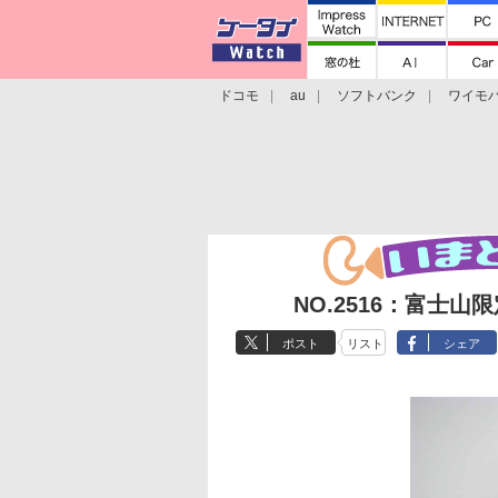
ドコモ
au
ソフトバンク
ワイモ
格安スマホ/SIMフリースマホ
周辺機器/
NO.2516：富士
ポスト
リスト
シェア