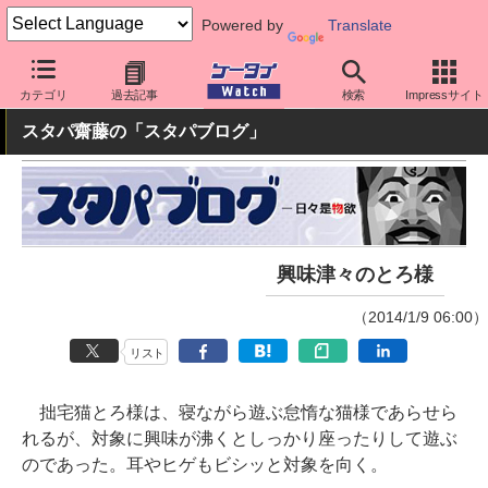
Powered by
Translate
ケータイ Watch
最新技術/その他
ネコ
カテゴリ
過去記事
検索
Impressサイト
スタパ齋藤の「スタパブログ」
興味津々のとろ様
（2014/1/9 06:00）
リスト
拙宅猫とろ様は、寝ながら遊ぶ怠惰な猫様であらせら
れるが、対象に興味が沸くとしっかり座ったりして遊ぶ
のであった。耳やヒゲもビシッと対象を向く。