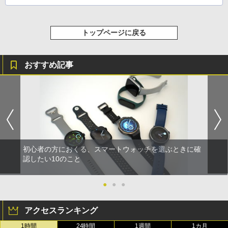
トップページに戻る
おすすめ記事
初心者の方におくる、スマートウォッチを選ぶときに確
認したい10のこと
●
●
●
アクセスランキング
1時間
24時間
1週間
1カ月