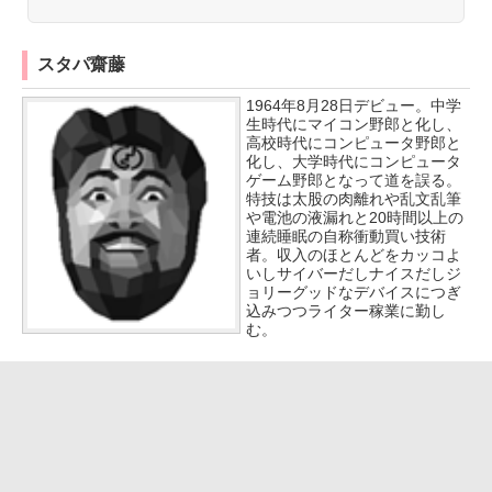
スタパ齋藤
1964年8月28日デビュー。中学
生時代にマイコン野郎と化し、
高校時代にコンピュータ野郎と
化し、大学時代にコンピュータ
ゲーム野郎となって道を誤る。
特技は太股の肉離れや乱文乱筆
や電池の液漏れと20時間以上の
連続睡眠の自称衝動買い技術
者。収入のほとんどをカッコよ
いしサイバーだしナイスだしジ
ョリーグッドなデバイスにつぎ
込みつつライター稼業に勤し
む。