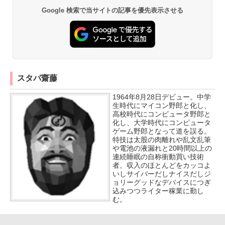
Google 検索で当サイトの記事を優先表示させる
スタパ齋藤
1964年8月28日デビュー。中学
生時代にマイコン野郎と化し、
高校時代にコンピュータ野郎と
化し、大学時代にコンピュータ
ゲーム野郎となって道を誤る。
特技は太股の肉離れや乱文乱筆
や電池の液漏れと20時間以上の
連続睡眠の自称衝動買い技術
者。収入のほとんどをカッコよ
いしサイバーだしナイスだしジ
ョリーグッドなデバイスにつぎ
込みつつライター稼業に勤し
む。