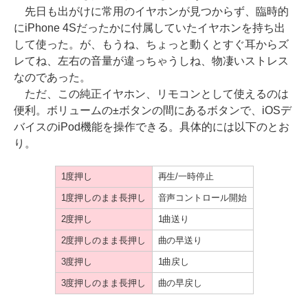
先日も出がけに常用のイヤホンが見つからず、臨時的
にiPhone 4Sだったかに付属していたイヤホンを持ち出
して使った。が、もうね、ちょっと動くとすぐ耳からズ
レてね、左右の音量が違っちゃうしね、物凄いストレス
なのであった。
ただ、この純正イヤホン、リモコンとして使えるのは
便利。ボリュームの±ボタンの間にあるボタンで、iOSデ
バイスのiPod機能を操作できる。具体的には以下のとお
り。
1度押し
再生/一時停止
1度押しのまま長押し
音声コントロール開始
2度押し
1曲送り
2度押しのまま長押し
曲の早送り
3度押し
1曲戻し
3度押しのまま長押し
曲の早戻し