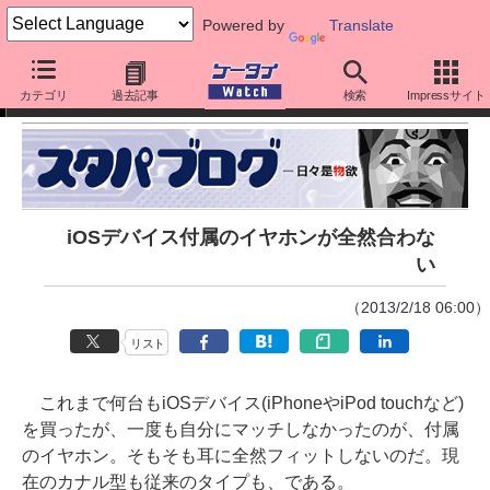
Powered by
Translate
スタパ齋藤の「スタパブログ」
カテゴリ
過去記事
検索
Impressサイト
iOSデバイス付属のイヤホンが全然合わな
い
（2013/2/18 06:00）
リスト
これまで何台もiOSデバイス(iPhoneやiPod touchなど)
を買ったが、一度も自分にマッチしなかったのが、付属
のイヤホン。そもそも耳に全然フィットしないのだ。現
在のカナル型も従来のタイプも、である。