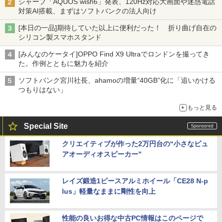
シャープ「AQUOS wish6」発表、120Hz対応大画面や迷惑電話
対策AI搭載、まずはソフトバンクの法人向け
[本日の一品]期待していた以上に便利だった！ 折り曲げ自在の
シリコン製スマホスタンド
[みんなのケータイ]OPPO Find X9 Ultraでロンドンを撮ってき
た。作例とともに魅力を紹介
ソフトバンク宮川社長、ahamoの増量“40GB”化に「追いかける
つもりはない」
もっと見る
Special Site
クリエイティブが作った2万円台の“小さなピュ
アオーディオスピーカー”
レイズ鍛造1ピースアルミホイール「CE28 N-p
lus」軽量なままに剛性を向上
性能の良いお得な中古PC情報はこのページで