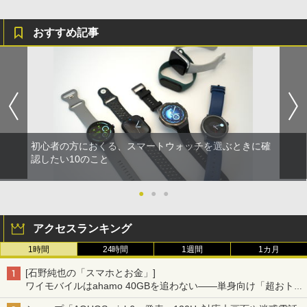
おすすめ記事
初心者の方におくる、スマートウォッチを選ぶときに確
認したい10のこと
●
●
●
アクセスランキング
1時間
24時間
1週間
1カ月
[石野純也の「スマホとお金」]
ワイモバイルはahamo 40GBを追わない――単身向け「超おトク
割」の安さと1年限定の注意点