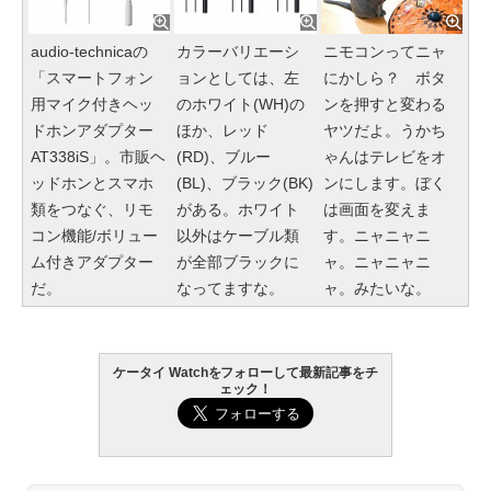
audio-technicaの
カラーバリエーシ
ニモコンってニャ
「スマートフォン
ョンとしては、左
にかしら？ ボタ
用マイク付きヘッ
のホワイト(WH)の
ンを押すと変わる
ドホンアダプター
ほか、レッド
ヤツだよ。うかち
AT338iS」。市販ヘ
(RD)、ブルー
ゃんはテレビをオ
ッドホンとスマホ
(BL)、ブラック(BK)
ンにします。ぼく
類をつなぐ、リモ
がある。ホワイト
は画面を変えま
コン機能/ボリュー
以外はケーブル類
す。ニャニャニ
ム付きアダプター
が全部ブラックに
ャ。ニャニャニ
だ。
なってますな。
ャ。みたいな。
ケータイ Watchをフォローして最新記事をチ
ェック！