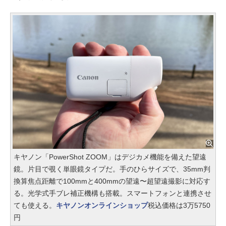
キヤノン「PowerShot ZOOM」はデジカメ機能を備えた望遠
鏡。片目で覗く単眼鏡タイプだ。手のひらサイズで、35mm判
換算焦点距離で100mmと400mmの望遠〜超望遠撮影に対応す
る。光学式手ブレ補正機構も搭載。スマートフォンと連携させ
ても使える。
キヤノンオンラインショップ
税込価格は3万5750
円