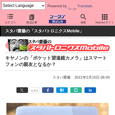
Powered by
Translate
ケータイ Watch
周辺機器/アクセサリー
その他
カテゴリ
過去記事
検索
Impressサイト
スタパ齋藤の「スタパトロニクスMobile」
キヤノンの「ポケット望遠鏡カメラ」はスマート
フォンの親友となるか？
スタパ齋藤
2021年2月15日 06:00
リスト