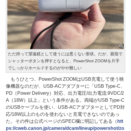
ただ持って望遠鏡として使うには悪くない形状。だが、親指で
シャッターボタンを押すとなると、PowerShot ZOOMを片手
でしっかりホールドするのがやや難しい
もうひとつ、PowerShot ZOOMはUSB充電して使う映
像機器なのだが、USB-ACアダプターに「USB Type-C、
PD（Power Delivery）対応、出力電圧/出力電流:9VDC/2
A（18W）以上」という条件がある。両端がUSB Type-C
のUSBケーブルを使い、USB-ACアダプターとしてPD対
応/18W以上のものを使わないと充電できないのであっ
た。その件は公式ページのSPEC欄に明記してある（
htt
ps://cweb.canon.jp/camera/dcam/lineup/powershot/zo