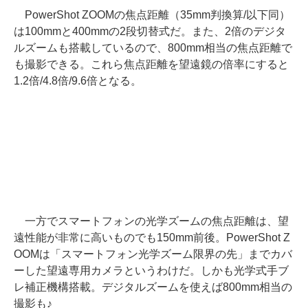
PowerShot ZOOMの焦点距離（35mm判換算/以下同）
は100mmと400mmの2段切替式だ。また、2倍のデジタ
ルズームも搭載しているので、800mm相当の焦点距離で
も撮影できる。これら焦点距離を望遠鏡の倍率にすると
1.2倍/4.8倍/9.6倍となる。
一方でスマートフォンの光学ズームの焦点距離は、望
遠性能が非常に高いものでも150mm前後。PowerShot Z
OOMは「スマートフォン光学ズーム限界の先」までカバ
ーした望遠専用カメラというわけだ。しかも光学式手ブ
レ補正機構搭載。デジタルズームを使えば800mm相当の
撮影も♪