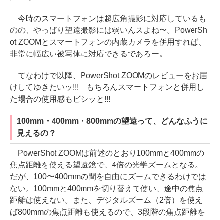
今時のスマートフォンは超広角撮影に対応しているも
のの、やっぱり望遠撮影には弱いんスよね〜。PowerSh
ot ZOOMとスマートフォンの内蔵カメラを併用すれば、
非常に幅広い被写体に対応できるであろー。
てなわけで以降、PowerShot ZOOMのレビューをお届
けしてゆきたいッ!!! もちろんスマートフォンと併用し
た場合の使用感もビシッと!!!
100mm・400mm・800mmの望遠って、どんなふうに
見えるの？
PowerShot ZOOMは前述のとおり100mmと400mmの
焦点距離を使える望遠鏡で、4倍の光学ズームとなる。
だが、100〜400mmの間を自由にズームできるわけでは
ない。100mmと400mmを切り替えて使い、途中の焦点
距離は使えない。また、デジタルズーム（2倍）を使え
ば800mmの焦点距離も使えるので、3段階の焦点距離を