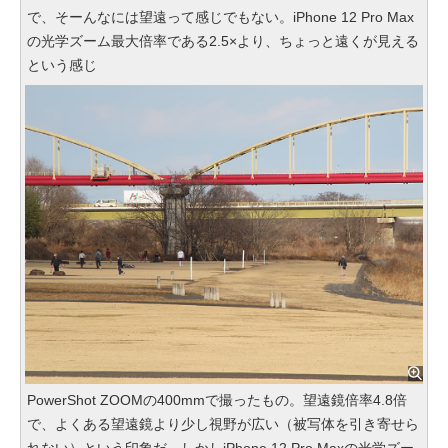
で、そーんなには望遠って感じでもない。iPhone 12 Pro Max
の光学ズーム最大倍率である2.5×より、ちょっと遠くが見える
という感じ
PowerShot ZOOMの400mmで撮ったもの。望遠鏡倍率4.8倍
で、よくある望遠鏡より少し視野が広い（被写体を引き寄せら
れない）という印象だ。しかしiPhone 12 Pro Maxの光学ズー