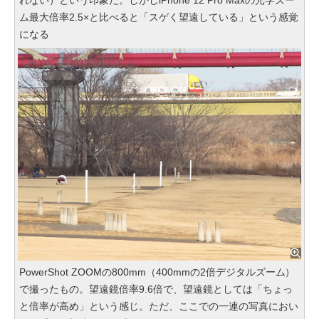
ム最大倍率2.5×と比べると「スゲく望遠している」という感覚
になる
PowerShot ZOOMの800mm（400mmの2倍デジタルズーム）
で撮ったもの。望遠鏡倍率9.6倍で、望遠鏡としては「ちょっ
と倍率が高め」という感じ。ただ、ここでの一連の写真におい