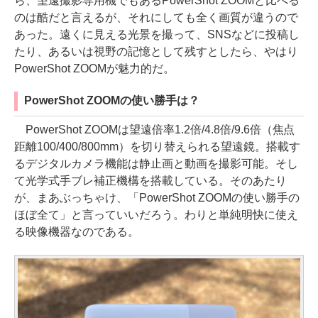
ら、望遠撮影専用機でもあるPowerShot ZOOMと比べる
のは酷だと言えるが、それにしても全く画質が違うので
あった。遠くに見える光景を撮って、SNSなどに投稿し
たり、あるいは視野の記憶として残すとしたら、やはり
PowerShot ZOOMが魅力的だ。
PowerShot ZOOMの使い勝手は？
PowerShot ZOOMは望遠倍率1.2倍/4.8倍/9.6倍（焦点
距離100/400/800mm）を切り替えられる望遠鏡。搭載す
るデジタルカメラ機能は静止画と動画を撮影可能。そし
て光学式手ブレ補正機構を搭載している。そのあたり
が、まあぶっちゃけ、「PowerShot ZOOMの使い勝手の
ほぼ全て」と言っていいだろう。わりと単純明快に使え
る映像機器なのである。