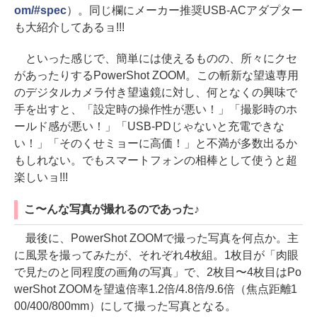
om/#spec
）。同じ欄にメーカー推奨USB-ACアダプター
も大紹介してあるョ!!!
といった感じで、簡単には使えるものの、所々にクセ
があったりするPowerShot ZOOM。この斬新な望遠専用
のデジタルカメラ付き望遠鏡に対し、何となくの興味で
手を出すと、「設定時の操作性が悪い！」「撮影時のホ
ールド感が悪い！」「USB-PDじゃないと充電できな
い！」「そのくせミョーに高価！」と不満が多数出るか
もしれない。でもスマートフォンの相棒として使うと超
楽しいョ!!!
こ〜んな写真が撮れるのであった♪
最後に、PowerShot ZOOMで撮った写真を何点か。主
に風景を撮ってみたが、それぞれ4枚組。1枚目が「肉眼
で見たのと同程度の画角の写真」で、2枚目〜4枚目はPo
werShot ZOOMを望遠倍率1.2倍/4.8倍/9.6倍（焦点距離1
00/400/800mm）にして撮った写真となる。