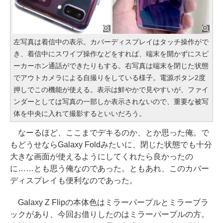
左写真は着信中の表示。カバーディスプレイはタッチ操作がで
き、着信中にスワイプ操作などをすれば、端末を開かずにスピ
ーカーホン通話ができたりもする。右写真は端末を閉じた状態
でアウトカメラによる自撮りをしている様子。電源ボタン2度
押しでこの機能が使える。表示は鮮やかで見やすいが、ファイ
ンダーとしては写真の一部しか表示されないので、重要な被写
体を中央に入れて撮影するといいだろう。
なーるほど、ここまでデキるのか、とか思った俺。で
もどうせならGalaxy Foldみたいに、閉じた状態でも十分
大きな画面が使えるようにしてくれたら良かったの
に……とも思う俺なのであった。ともあれ、このカバー
ディスプレイも便利なのであった。
Galaxy Z Flipの本体色はミラーパープルとミラーブラ
ックがあり、今回お借りしたのはミラーパープルの方。