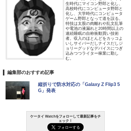
生時代にマイコン野郎と化し、
高校時代にコンピュータ野郎と
化し、大学時代にコンピュータ
ゲーム野郎となって道を誤る。
特技は太股の肉離れや乱文乱筆
や電池の液漏れと20時間以上の
連続睡眠の自称衝動買い技術
者。収入のほとんどをカッコよ
いしサイバーだしナイスだしジ
ョリーグッドなデバイスにつぎ
込みつつライター稼業に勤し
む。
編集部のおすすめ記事
縦折りで防水対応の「Galaxy Z Flip3 5
G」発表
ケータイ Watchをフォローして最新記事をチ
ェック！