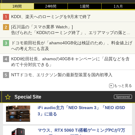
1時間
24時間
1週間
1カ月
KDDI、楽天へのローミングを9月末で終了
[石川温の「スマホ業界 Watch」]
告げられた「KDDIのローミング終了」、エリアマップの落とし
穴と楽天モバイルの課題
ドコモ前田社長が「ahamo40GB化は検証のため」、料金値上げ
への考え方にも言及
KDDI松田社長、ahamoの40GBキャンペーンに「品質などを含
めて十分対抗できる」
NTTドコモ、エリクソン製の最新型装置を国内初導入
もっと見る
Special Site
iFi audio主力「NEO Stream 3」「NEO iDSD
3」に迫る
マウス、RTX 5060 Ti搭載ゲーミングPCが7万