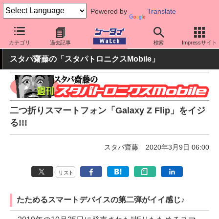
Powered by
Translate
ケータイ Watch
キャリア
au
Galaxy
カテゴリ
過去記事
検索
Impressサイト
スタパ齋藤の「スタパトロニクスMobile」
二つ折りスマートフォン「Galaxy Z Flip」をイジ
る!!!
スタパ齋藤
2020年3月9日 06:00
リスト
たためるスマートデバイスの第二弾がイイ感じ♪