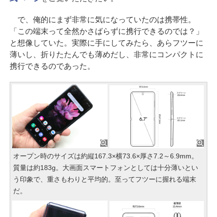
で、俺的にまず非常に気になっていたのは携帯性。
「この端末って全然かさばらずに携行できるのでは？」
と想像していた。実際に手にしてみたら、あらフツーに
薄いし、折りたたんでも薄めだし、非常にコンパクトに
携行できるのであった。
オープン時のサイズは約縦167.3×横73.6×厚さ7.2～6.9mm。
質量は約183g。大画面スマートフォンとしては十分薄いとい
う印象で、重さもわりと平均的。至ってフツーに握れる端末
だ。