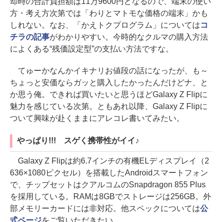
却時の合計負担額は11万9600円となるので、端末の使い
方・考え方次第では「わりとマトモな価格の端末」かも
しれない。なお、「かえトクプログラム」については
コ
チラの記事
がわかりやすい。今時的なクルマの購入方法
によくある“残価設定型”の支払い方法ですな。
てゅーかなんかイキナリお値段の話になったが、も～
ちょっと安価ならガッと購入したかったんだけどナ、と
か思う俺。できれば買いたいと思うほどGalaxy Z Flipに
魅力を感じている次第。ともあれ以降、Galaxy Z Flipに
ついて興味が赴くままにアレコレ書いてみたい。
やっぱり!!! スゲく携帯性がイイ♪
Galaxy Z Flipは約6.7インチの有機ELディスプレイ（2
636×1080ピクセル）を搭載したAndroidスマートフォン
で、チップセットはクアルコムのSnapdragon 855 Plus
を採用している。RAMは8GBでストレージは256GB。外
部メモリーカードには非対応。他スペックについては
公
式ページ
をご覧いただきたい。