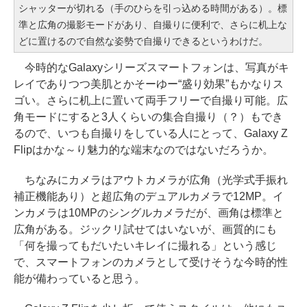
シャッターが切れる（手のひらを引っ込める時間がある）。標
準と広角の撮影モードがあり、自撮りに便利で、さらに机上な
どに置けるので自然な姿勢で自撮りできるというわけだ。
今時的なGalaxyシリーズスマートフォンは、写真がキ
レイでありつつ美肌とかそーゆー“盛り効果”もかなりス
ゴい。さらに机上に置いて両手フリーで自撮り可能。広
角モードにすると3人くらいの集合自撮り（？）もでき
るので、いつも自撮りをしている人にとって、Galaxy Z
Flipはかな～り魅力的な端末なのではないだろうか。
ちなみにカメラはアウトカメラが広角（光学式手振れ
補正機能あり）と超広角のデュアルカメラで12MP。イ
ンカメラは10MPのシングルカメラだが、画角は標準と
広角がある。ジックリ試せてはいないが、画質的にも
「何を撮ってもだいたいキレイに撮れる」という感じ
で、スマートフォンのカメラとして受けそうな今時的性
能が備わっていると思う。