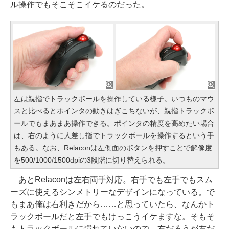
ル操作でもそこそこイケるのだった。
左は親指でトラックボールを操作している様子。いつものマウ
スと比べるとポインタの動きはぎこちないが、親指トラックボ
ールでもまあまあ操作できる。ポインタの精度を高めたい場合
は、右のように人差し指でトラックボールを操作するという手
もある。なお、Relaconは左側面のボタンを押すことで解像度
を500/1000/1500dpiの3段階に切り替えられる。
あとRelaconは左右両手対応。右手でも左手でもスム
ーズに使えるシンメトリーなデザインになっている。で
もまあ俺は右利きだから……と思っていたら、なんかト
ラックボールだと左手でもけっこうイケますな。そもそ
もトラックボールに慣れていないので、右だろうが左だ