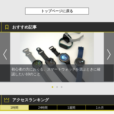
トップページに戻る
おすすめ記事
初心者の方におくる、スマートウォッチを選ぶときに確
認したい10のこと
●
●
●
アクセスランキング
1時間
24時間
1週間
1カ月