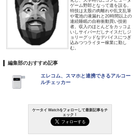
ゲーム野郎となって道を誤る。
特技は太股の肉離れや乱文乱筆
や電池の液漏れと20時間以上の
連続睡眠の自称衝動買い技術
者。収入のほとんどをカッコよ
いしサイバーだしナイスだしジ
ョリーグッドなデバイスにつぎ
込みつつライター稼業に勤し
む。
編集部のおすすめ記事
エレコム、スマホと連携できるアルコー
ルチェッカー
ケータイ Watchをフォローして最新記事をチ
ェック！