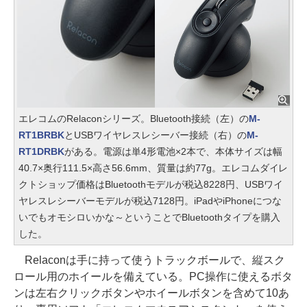
エレコムのRelaconシリーズ。Bluetooth接続（左）の
M-
RT1BRBK
とUSBワイヤレスレシーバー接続（右）の
M-
RT1DRBK
がある。電源は単4形電池×2本で、本体サイズは幅
40.7×奥行111.5×高さ56.6mm、質量は約77g。エレコムダイレ
クトショップ価格はBluetoothモデルが税込8228円、USBワイ
ヤレスレシーバーモデルが税込7128円。iPadやiPhoneにつな
いでもオモシロいかな～ということでBluetoothタイプを購入
した。
Relaconは手に持って使うトラックボールで、縦スク
ロール用のホイールを備えている。PC操作に使えるボタ
ンは左右クリックボタンやホイールボタンを含めて10あ