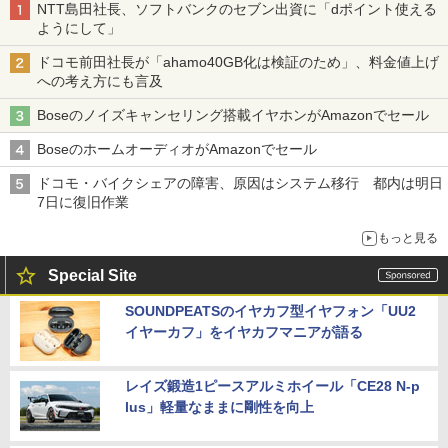
NTT島田社長、ソフトバンクのセブン出資に「dポイント使える
ようにして」
ドコモ前田社長が「ahamo40GB化は検証のため」、料金値上げ
への考え方にも言及
Boseのノイズキャンセリング搭載イヤホンがAmazonでセール
BoseのホームオーディオがAmazonでセール
ドコモ・バイクシェアの障害、原因はシステム移行 都内は明日
7日に復旧作業
もっと見る
Special Site
SOUNDPEATSのイヤカフ型イヤフォン「UU2
イヤーカフ」をイヤカフマニアが語る
レイズ鍛造1ピースアルミホイール「CE28 N-p
lus」軽量なままに剛性を向上