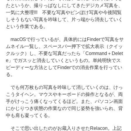
たというか、撮りっぱなしにしてきたデジカメ写真を、
一気に大整理!!! 不要な写真やピンぼけ写真や今後閲覧
しそうもない写真を吟味して、片っ端から消去していく
という作業である。
macOSで行っているが、具体的にはFinderで写真をサ
ムネイル一覧し、スペースバー押下で拡大表示（クイッ
クルック）し、不要な写真だったら「Command＋Delet
e」でガスッと消去していくというもの。単純明快でス
ピーディーな方法としてFinderでの消去作業を行ってい
る。
でも何万枚もの写真を吟味して消していくのは、けっ
こうタイヘン。マウスやキーボードの操作となるが、両
手がけっこう痛くなってくるほど。また、パソコン画面
にかじりつき状態の作業なので同じ姿勢を強いられ、背
中も肩も凝ってくる。
そこで思い出したのがお蔵入りさせたRelacon。上記