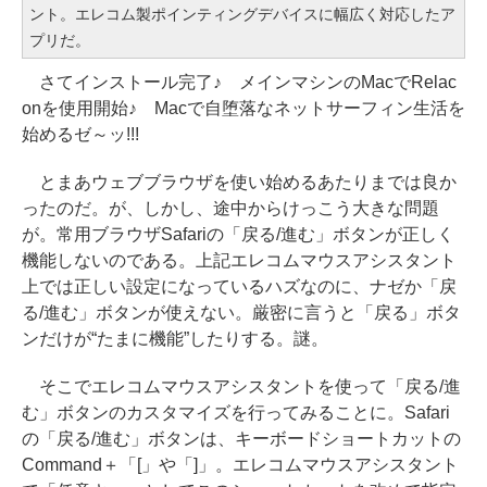
ント。エレコム製ポインティングデバイスに幅広く対応したア
プリだ。
さてインストール完了♪ メインマシンのMacでRelac
onを使用開始♪ Macで自堕落なネットサーフィン生活を
始めるゼ～ッ!!!
とまあウェブブラウザを使い始めるあたりまでは良か
ったのだ。が、しかし、途中からけっこう大きな問題
が。常用ブラウザSafariの「戻る/進む」ボタンが正しく
機能しないのである。上記エレコムマウスアシスタント
上では正しい設定になっているハズなのに、ナゼか「戻
る/進む」ボタンが使えない。厳密に言うと「戻る」ボタ
ンだけが“たまに機能”したりする。謎。
そこでエレコムマウスアシスタントを使って「戻る/進
む」ボタンのカスタマイズを行ってみることに。Safari
の「戻る/進む」ボタンは、キーボードショートカットの
Command＋「[」や「]」。エレコムマウスアシスタント