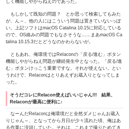
しく機能しやがらねえのであった。
もしかして既知の問題？ とか思って検索してもみた
が、ん～、他の人にはこういう問題は置きていないっぽ
い。上記ソフトはmacOS Catalina 10.15に対応している
ので、OS絡みの問題でもなさそうな……まあmacOS Ca
talina 10.15.3だとどうなのかわらないが。
ともあれ、俺環境ではRelaconの「戻る/進む」ボタン
機能しやがらねえ問題が継続発生中となった。「戻る/進
む」ボタンけっこう重要ですな。それが使えない。とい
うわけで、Relaconはとりあえずお蔵入りとなってしま
った。
そうだコレにRelacon使えばいいじゃん!!! 結果、
Relaconが最高に便利に♪
なーんだRelaconは俺環境だと全然ダメじゃんお蔵入
りじゃん～、となってから月日が少々流れた頃、俺はあ
る作業に没頭していた。それは、これまで撮りためてき