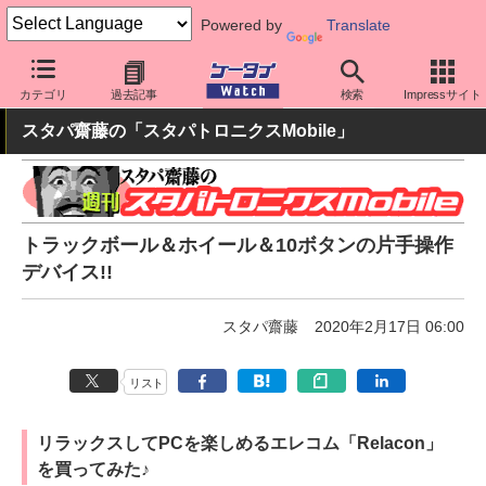
Powered by
Translate
ケータイ Watch
周辺機器/アクセサリー
その他
カテゴリ
過去記事
検索
Impressサイト
スタパ齋藤の「スタパトロニクスMobile」
トラックボール＆ホイール＆10ボタンの片手操作
デバイス!!
スタパ齋藤
2020年2月17日 06:00
リスト
リラックスしてPCを楽しめるエレコム「Relacon」
を買ってみた♪