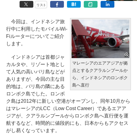
リスト
今回は、インドネシア旅
行中に利用したモバイルWi-
Fiルーターについてご紹介
します。
インドネシアは首都ジャ
マレーシアのエアアジアが拠
カルタや、リゾート地とし
点とするクアラルンプールか
て人気の高いバリ島などが
ら、インドネシアのロンボク
ありますが、今回の主な目
島へ直行
的地は、バリ島の隣にある
ロンボク島でした。ロンボ
ク島は2012年に新しい空港がオープンし、同年10月から
はマレーシアのLCC（Low Cost Career）であるエアア
ジアが、クアラルンプールからロンボク島へ直行便を運
航するなど、時間的に値段的にも、日本からもアクセス
がし易くなっています。