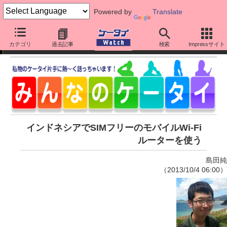
Powered by
Translate
みんなのケータイ
カテゴリ
過去記事
検索
Impressサイト
インドネシアでSIMフリーのモバイルWi-Fi
ルーターを使う
島田純
（2013/10/4 06:00）