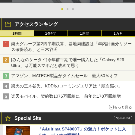
●
●
●
アクセスランキング
1時間
24時間
1週間
1カ月
楽天グループ第2四半期決算、基地局建設は「年内計画分リソー
ス確保済み」と三木谷氏
[みんなのケータイ]今年前半期で唯一購入した「Galaxy S26
Ultra」は万能スマホだと改めて思う
アマゾン、MATECH製品がタイムセール 最大50％オフ
楽天の三木谷氏、KDDIのローミングエリアは「順次縮小」
楽天モバイル、契約数1075万回線に 前年比178万回線増
もっと見る
Special Site
「A&ultima SP4000T」の魅力！ポケットに入