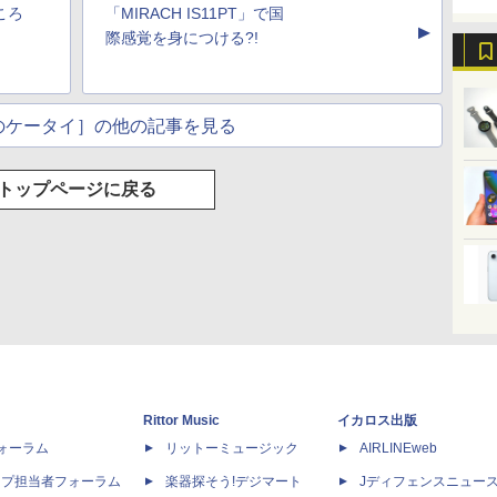
ところ
「MIRACH IS11PT」で国
▲
際感覚を身につける?!
のケータイ］の他の記事を見る
トップページに戻る
Rittor Music
イカロス出版
dフォーラム
リットーミュージック
AIRLINEweb
ップ担当者フォーラム
楽器探そう!デジマート
Jディフェンスニュー