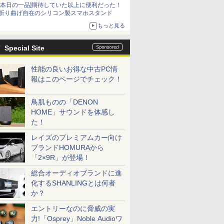
[本日の一品]期待していた以上に便利だった！
折り曲げ自在のシリコン製スマホスタンド
もっと見る
Special Site
性能の良いお得な中古PC情
報はこのページでチェック！
鳥肌ものの「DENON
HOME」サウンドを体感し
た！
レイズのプレミアムカー向け
ブランドHOMURAから
「2×9R」が登場！
総合オーディオブランドに進
化するSHANLINGとは何者
か？
エントリーなのに脅威の実
力!「Osprey」Noble Audioワ