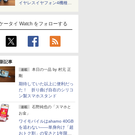
イヤレスイヤフォン4機種を
一気に聴く
ケータイ Watch をフォローする
新記事
本日の一品
by
村元 正
連載
剛
期待していた以上に便利だっ
た！ 折り曲げ自在のシリコ
ン製スマホスタンド
石野純也の「スマホと
連載
お金」
ワイモバイルはahamo 40GB
を追わない――単身向け「超
おトク割」の安さと1年限定