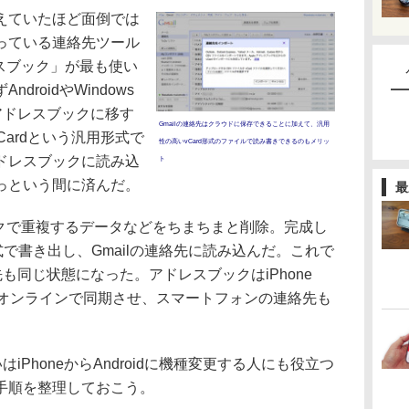
えていたほど面倒では
っている連絡先ツール
スブック」が最も使い
roidやWindows
をアドレスブックに移す
Gmailの連絡先はクラウドに保存できることに加えて、汎用
Cardという汎用形式で
性の高いvCard形式のファイルで読み書きできるのもメリッ
ドレスブックに読み込
ト
っという間に済んだ。
最
クで重複するデータなどをちまちまと削除。完成し
式で書き出し、Gmailの連絡先に読み込んだ。これで
先も同じ状態になった。アドレスブックはiPhone
oidとオンラインで同期させ、スマートフォンの連絡先も
るいはiPhoneからAndroidに機種変更する人にも役立つ
手順を整理しておこう。