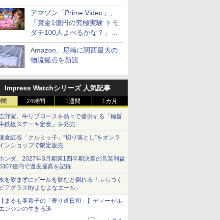
見放題
アマゾン「Prime Video」、
「賞金1億円の究極実験 トモ
ダチ100人よべるかな？」シ
ーズン2の参加者公開
Amazon、尼崎に関西最大の
物流拠点を新設
Impress Watchシリーズ 人気記事
時間
24時間
1週間
1カ月
吉野家、牛リブロースを熱々で提供する「極旨
牛鉄板ステーキ定食」を発売
鎌倉紅谷「クルミッ子」“切り落とし”をオンラ
インショップで限定販売
ホンダ、2027年3月期第1四半期決算の営業利益
5307億円で過去最高を記録
水を飲まずにビールを飲むと倒れる「ふらつく
ビアグラスbyよなよなエール」
【まるも亜希子の「寄り道日和」】ディーゼル
エンジンの生きる道