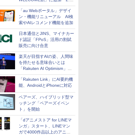
万円引き
「au Webポータル」デザイ
ン・機能リニューアル AI検
索やAIレコメンド機能を追加
日本通信とJINS、マイナカー
ド認証「FPoS」活用の割賦
販売に向け合意
楽天が目指すAIの姿、人間味
を持たせる意味合いとは
「Rakuten AI Optimism」三
木谷氏の基調講演
「Rakuten Link」にAI要約機
能、AndroidとiPhoneに対応
ペアーズ、ハイブリッド型マ
ッチング「ペアーズイベン
ト」を開始
「dアニメストア for LINEマ
ンガ」スタート、LINEマン
ガで4000作品以上のアニメ