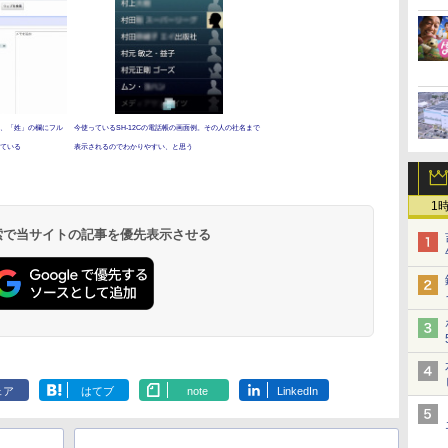
、「姓」の欄にフル
今使っているSH-12Cの電話帳の画面例。その人の社名まで
ている
表示されるのでわかりやすい、と思う
1
 検索で当サイトの記事を優先表示させる
ェア
はてブ
note
LinkedIn