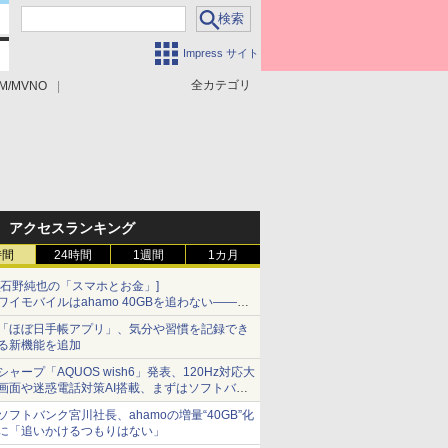
Impress サイト
全カテゴリ
M/MVNO
アクセスランキング
時間
24時間
1週間
1カ月
[石野純也の「スマホとお金」]
ワイモバイルはahamo 40GBを追わない――単
身向け「超おトク割」の安さと1年限定の注意
「ほぼ日手帳アプリ」、気分や習慣を記録でき
点
る新機能を追加
シャープ「AQUOS wish6」発表、120Hz対応大
画面や迷惑電話対策AI搭載、まずはソフトバン
クの法人向け
ソフトバンク宮川社長、ahamoの増量“40GB”化
に「追いかけるつもりはない」