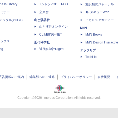
ness Library
TシャツPOD T-OD
通訳翻訳ジャーナル
セミナー
立東舎
JレスキューWeb
 X（デジタルクロス）
山と溪谷社
イカロスアカデミー
山と溪谷オンライン
MdN
CLIMBING-NET
MdN Books
ブックス
近代科学社
MdN Design Interactiv
ing
近代科学社Digital
テックリブ
TechLib
広告掲載のご案内
編集部へのご連絡
プライバシーポリシー
会社概要
Copyright ©
2026
Impress Corporation. All rights reserved.