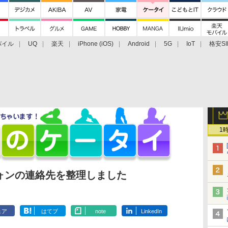
バイル
UQ
楽天
iPhone (iOS)
Android
5G
IoT
格安SI
アクセサリー
業界動向
法人向け
最新技術/その他
1
ォンの連絡先を整理しました
ェア
はてブ
note
LinkedIn