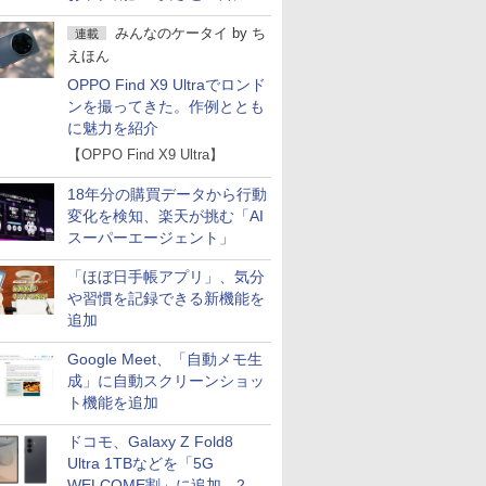
の注意点
みんなのケータイ
by
ち
連載
えほん
OPPO Find X9 Ultraでロンド
ンを撮ってきた。作例ととも
に魅力を紹介
【OPPO Find X9 Ultra】
18年分の購買データから行動
変化を検知、楽天が挑む「AI
スーパーエージェント」
「ほぼ日手帳アプリ」、気分
や習慣を記録できる新機能を
追加
Google Meet、「自動メモ生
成」に自動スクリーンショッ
ト機能を追加
ドコモ、Galaxy Z Fold8
Ultra 1TBなどを「5G
WELCOME割」に追加 2.2