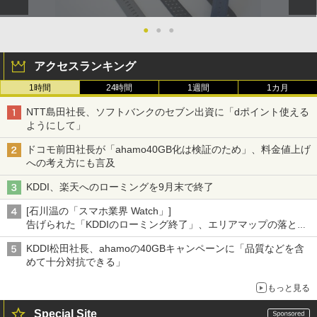
●
●
●
アクセスランキング
1時間
24時間
1週間
1カ月
NTT島田社長、ソフトバンクのセブン出資に「dポイント使える
ようにして」
ドコモ前田社長が「ahamo40GB化は検証のため」、料金値上げ
への考え方にも言及
KDDI、楽天へのローミングを9月末で終了
[石川温の「スマホ業界 Watch」]
告げられた「KDDIのローミング終了」、エリアマップの落とし
穴と楽天モバイルの課題
KDDI松田社長、ahamoの40GBキャンペーンに「品質などを含
めて十分対抗できる」
もっと見る
Special Site