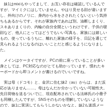
妹1はmixiもやってまして、お互い存在は確認しているんで
すが、マイミクにはしていません。やはり見せる顔が違います
し、外向けのノリに、身内から水をさされたくないという気持
ちもあるからです。それが家族内であれば別。油断しまくり、
スキありまくりの、内輪の自分全開というわけです。子供の寝
顔など、他人にとってはどうでもいい写真も、家族には嬉しい
もの。使っているうちに、離れた家族の様子を、日記を通じて
見られるようになるのはいいことだと感じるようになりまし
た。
メインはケータイですが、PCの前に座っていることが多い
身としては、PC対応なのがとても助かっています。慣れたキ
ーボードから即コメントが書けるのでいいですね。
実は母（ドコモ）と、金沢に住む妹2（au）からは、まだ反
応がありません……。母はなんだか分かっていない可能性大。
先日荷物を送るついでに、現在配布されている法林氏の小冊子
も同梱したんですが、SNSそのものを理解していないような
ので、妹1に実演してもらうしかないかなと。妹2も迷惑メー