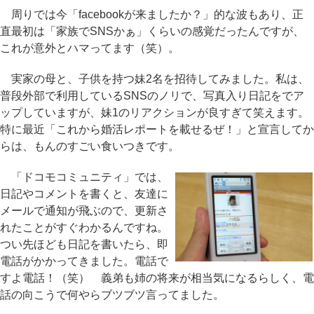
周りでは今「facebookが来ましたか？」的な波もあり、正
直最初は「家族でSNSかぁ」くらいの感覚だったんですが、
これが意外とハマってます（笑）。
実家の母と、子供を持つ妹2名を招待してみました。私は、
普段外部で利用しているSNSのノリで、写真入り日記をでア
ップしていますが、妹1のリアクションが良すぎて笑えます。
特に最近「これから婚活レポートを載せるぜ！」と宣言してか
らは、もんのすごい食いつきです。
「ドコモコミュニティ」では、
日記やコメントを書くと、友達に
メールで通知が飛ぶので、更新さ
れたことがすぐわかるんですね。
つい先ほども日記を書いたら、即
電話がかかってきました。電話で
すよ電話！（笑） 義弟も姉の将来が相当気になるらしく、電
話の向こうで何やらブツブツ言ってました。