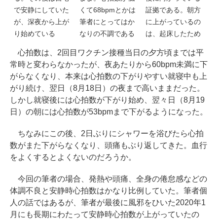
で安静にしていた
くて68bpmとかは
証拠である。朝方
が、深夜から上が
筆者にとってはか
に上がっているの
り始めている
なりの不調である
は、起床したため
心拍数は、2回目ワクチン接種当日の夕方頃までは平
常時と変わらなかったが、夜あたりから60bpm未満に下
がらなくなり、本来は心拍数の下がりやすい就寝中も上
がり続け、翌日（8月18日）の夜まで高いままだった。
しかし就寝後には心拍数が下がり始め、翌々日（8月19
日）の朝には心拍数が53bpmまで下がるようになった。
ちなみにこの後、2日ぶりにシャワーを浴びたら心拍
数がまた下がらなくなり、頭痛もぶり返してきた。血行
をよくするとよくないのだろうか。
今回の筆者の場合、発熱や頭痛、全身の倦怠感などの
体調不良と安静時心拍数はかなり比例していた。筆者個
人の話ではあるが、筆者が最後に風邪をひいた2020年1
月にも長期にわたって安静時心拍数が上がっていたの