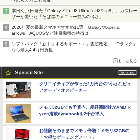
本日8月7日発売「Galaxy Z Fold8 Ultra/Fold8/Flip8」、カズレー
ザーが驚いた「そば屋のメニュー並みの薄さ」
2026年夏の最新スマホおすすめ11選 GalaxyやXperia、
arrows、AQUOSなど注目機種の特徴は
ソフトバンク「新トクするサポート＋」査定改定、「Dランク」
なら最大4.4万円負担
もっと見る
Special Site
クリエイティブが作った2万円台の“小さなピュ
アオーディオスピーカー”
メモリ32GBでも予算内。産経新聞社がAMD R
yzen搭載dynabookを2千台導入
お値段そのままでメモリ倍増！メモリ32GBの
「お得なゲーミングノート」