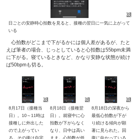
日ごとの安静時心拍数を見ると、接種の翌日に一気に上がって
いる
心拍数がどこまで下がるかには個人差があるが、たと
えば筆者の場合、じっとしていると心拍数は55bpm未満
に下がる。寝ているときなど、かなり安静な状態が続け
ば50bpmも切る。
8月17日（接種当
8月18日（接種翌
8月18日の深夜から
日）。10～11時は
日）。就寝中に心
最低心拍数が下が
接種しに外出した
拍数が下がらなく
り続ける傾向が顕
ので上がってい
なり、日中は高い
著に見られた。回
る。その後は自宅
まま。心拍数が低
復に向かっている