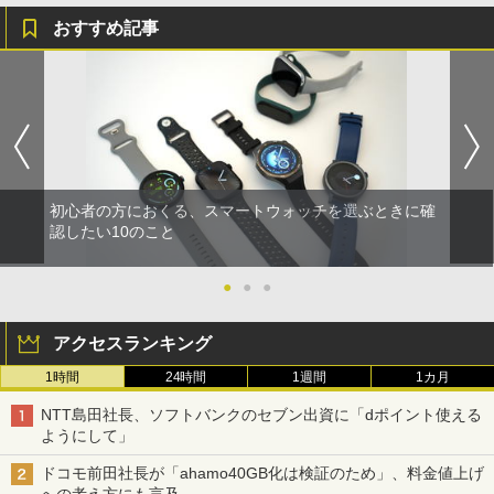
おすすめ記事
初心者の方におくる、スマートウォッチを選ぶときに確
認したい10のこと
●
●
●
アクセスランキング
1時間
24時間
1週間
1カ月
NTT島田社長、ソフトバンクのセブン出資に「dポイント使える
ようにして」
ドコモ前田社長が「ahamo40GB化は検証のため」、料金値上げ
への考え方にも言及