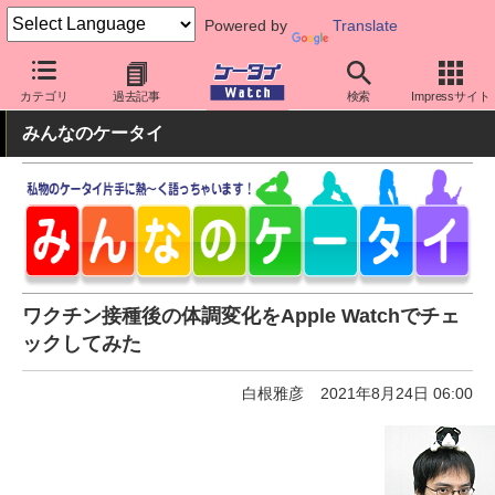
Powered by
Translate
ケータイ Watch
OS
iPhone (iOS)
アプリ・サービス
カテゴリ
過去記事
検索
Impressサイト
みんなのケータイ
ワクチン接種後の体調変化をApple Watchでチェ
ックしてみた
白根雅彦
2021年8月24日 06:00