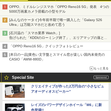
OPPO、ミドルレンジスマホ「OPPO Reno16 5G」発表 4つの
5000万画素カメラ搭載の小型モデル
[みんなのケータイ]今年前半期で唯一購入した「Galaxy S26
Ultra」は万能スマホだと改めて思う
[石川温の「スマホ業界 Watch」]
告げられた「KDDIのローミング終了」、エリアマップの落とし
穴と楽天モバイルの課題
「OPPO Reno16 5G」クイックフォトレビュー
[本日の一品]黄色い文字盤とスマイル窓が楽しい国内未発売の
CASIO「AMW-880D」
もっと見る
Special Site
クリエイティブが作った2万円台の“小さなピュ
アオーディオスピーカー”
レイズのパワーデザインホイール「M6」に新
色登場!!