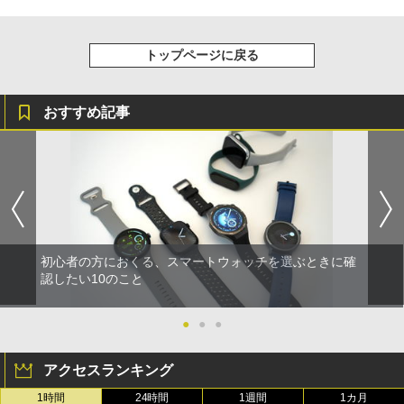
トップページに戻る
おすすめ記事
初心者の方におくる、スマートウォッチを選ぶときに確
認したい10のこと
●
●
●
アクセスランキング
1時間
24時間
1週間
1カ月