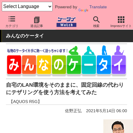
Powered by
Translate
ケータイ Watch
OS
Android
AQUOS
カテゴリ
過去記事
検索
Impressサイト
みんなのケータイ
自宅のLAN環境をそのままに、固定回線の代わり
にテザリングを使う方法を考えてみた
【AQUOS R5G】
佐野正弘
2021年5月14日 06:00