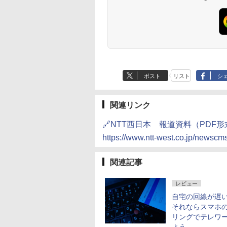
ポスト
リスト
シ
関連リンク
🔗NTT西日本 報道資料（PDF形
https://www.ntt-west.co.jp/newsc
関連記事
レビュー
自宅の回線が遅
それならスマホ
リングでテレワ
よう