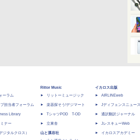
Rittor Music
イカロス出版
dフォーラム
リットーミュージック
AIRLINEweb
ップ担当者フォーラム
楽器探そう!デジマート
Jディフェンスニュー
ness Library
TシャツPOD T-OD
通訳翻訳ジャーナル
セミナー
立東舎
JレスキューWeb
 X（デジタルクロス）
山と溪谷社
イカロスアカデミー