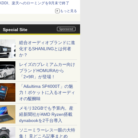
KDDI、楽天へのローミングを9月末で終了
もっと見る
Special Site
総合オーディオブランドに進
化するSHANLINGとは何者
か？
レイズのプレミアムカー向け
ブランドHOMURAから
「2×9R」が登場！
「A&ultima SP4000T」の魅
力！ポケットに入るオーディ
オの醍醐味
メモリ32GBでも予算内。産
経新聞社がAMD Ryzen搭載
dynabookを2千台導入
ソニーミラーレス一眼の大特
集！ 見どころ記事まとめ