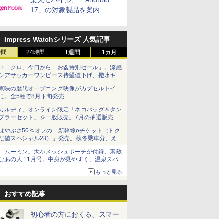
楽天モバイル、「Android
17」の対象製品を案内
Impress Watchシリーズ 人気記事
時間
24時間
1週間
1カ月
ユニクロ、今日から「お盆特別セール」。涼感
シアサッカーワンピース待望値下げ、撥水ギア
ショーツは1990円に
東映の歴代オープニング映像がカプセルトイ
に。全5種で8月下旬発売
カルディ、オンライン限定「ネコバッグ＆タン
ブラーセット」を一般販売。7月の抽選販売の
当選無効分
はやぶさ50％オフの「新幹線eチケット（トク
だ値スペシャル28）」発売。秋冬乗車分、えき
ねっと限定
「ムーミン」大小メッシュポーチが付録、素敵
なあの人 11月号。中身が見やすく、温泉スパに
も使える
もっと見る
おすすめ記事
初心者の方におくる、スマー