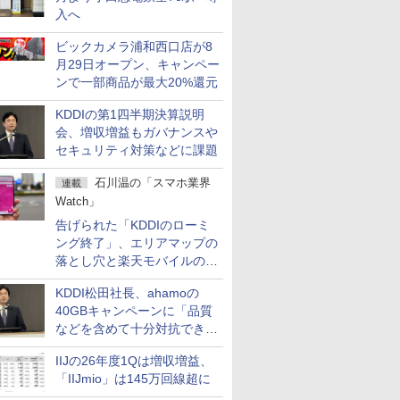
入へ
ビックカメラ浦和西口店が8
月29日オープン、キャンペー
ンで一部商品が最大20%還元
KDDIの第1四半期決算説明
会、増収増益もガバナンスや
セキュリティ対策などに課題
石川温の「スマホ業界
連載
Watch」
告げられた「KDDIのローミ
ング終了」、エリアマップの
落とし穴と楽天モバイルの課
題
KDDI松田社長、ahamoの
40GBキャンペーンに「品質
などを含めて十分対抗でき
る」
IIJの26年度1Qは増収増益、
「IIJmio」は145万回線超に