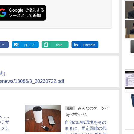
ェア
はてブ
note
LinkedIn
式）
ms/news/13086/3_20230722.pdf
みんなのケータイ
連載
by
佐野正弘
い……
のテザ
自宅のLAN環境をその
ークし
ままに、固定回線の代