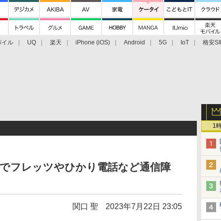
バイル
UQ
楽天
iPhone (iOS)
Android
5G
IoT
格安SI
アクセサリー
業界動向
法人向け
最新技術/その他
1
域でフレッツやひかり電話など通信障
関口 聖
2023年7月22日 23:05