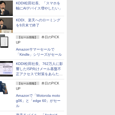
KDDI松田社長、「スマホを
軸にAIデバイス増やしたい」
KDDI、楽天へのローミング
を9月末で終了
本日のPICK
【セール情報】
UP
Amazonサマーセールで
「Kindle」シリーズがセール
KDDI松田社長、762万人に影
響したISP向けメール基盤不
正アクセスで対策をあらため
て説明
本日のPICK
【セール情報】
UP
Amazonで「Motorola moto
g06」と「edge 60」がセー
ル