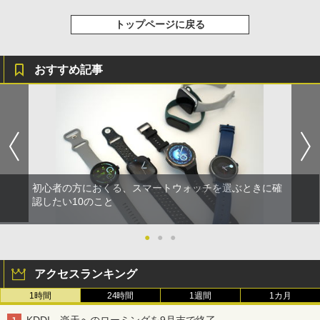
トップページに戻る
おすすめ記事
初心者の方におくる、スマートウォッチを選ぶときに確
認したい10のこと
●
●
●
アクセスランキング
1時間
24時間
1週間
1カ月