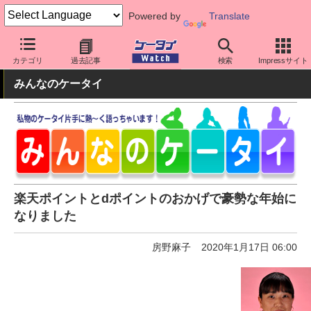
Powered by
Translate
ケータイ Watch
アプリ・サービス
決済/金融
カテゴリ
過去記事
検索
Impressサイト
みんなのケータイ
楽天ポイントとdポイントのおかげで豪勢な年始に
なりました
房野麻子
2020年1月17日 06:00