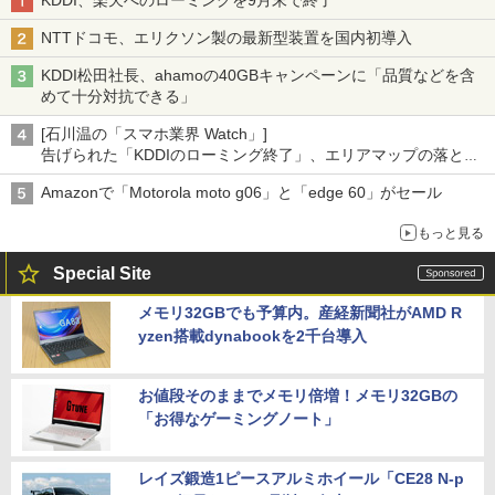
KDDI、楽天へのローミングを9月末で終了
NTTドコモ、エリクソン製の最新型装置を国内初導入
KDDI松田社長、ahamoの40GBキャンペーンに「品質などを含
めて十分対抗できる」
[石川温の「スマホ業界 Watch」]
告げられた「KDDIのローミング終了」、エリアマップの落とし
穴と楽天モバイルの課題
Amazonで「Motorola moto g06」と「edge 60」がセール
もっと見る
Special Site
メモリ32GBでも予算内。産経新聞社がAMD R
yzen搭載dynabookを2千台導入
お値段そのままでメモリ倍増！メモリ32GBの
「お得なゲーミングノート」
レイズ鍛造1ピースアルミホイール「CE28 N-p