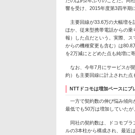
たのは約2年ぶりのことだ。同
響を受け、2015年度第3四半
主要回線が33.6万の大幅増を記
ほか、従来型携帯電話からの乗
報）した点だという。実際、ス
からの機種変更も含む）は80.
を2万減にとどめた点も純増に
なお、今年7月にサービスが開始
約）も主要回線に計上された点
NTTドコモは増加ペースにブ
一方で契約数の伸び悩み傾向が
最低でも50万は増加していたが
同社の契約数は、ドコモブラン
ルの3本柱から構成され、最近は