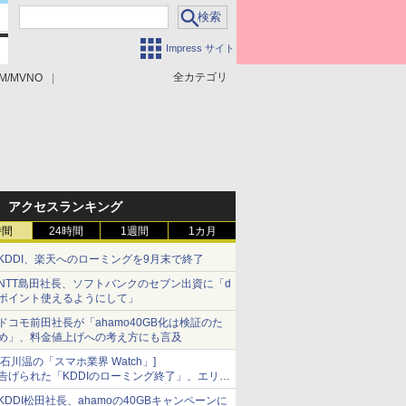
Impress サイト
全カテゴリ
M/MVNO
アクセスランキング
時間
24時間
1週間
1カ月
KDDI、楽天へのローミングを9月末で終了
NTT島田社長、ソフトバンクのセブン出資に「d
ポイント使えるようにして」
ドコモ前田社長が「ahamo40GB化は検証のた
め」、料金値上げへの考え方にも言及
[石川温の「スマホ業界 Watch」]
告げられた「KDDIのローミング終了」、エリア
マップの落とし穴と楽天モバイルの課題
KDDI松田社長、ahamoの40GBキャンペーンに