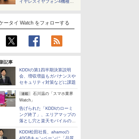
イヤレスイヤフォン4機種を
一気に聴く
ケータイ Watch をフォローする
新記事
KDDIの第1四半期決算説明
会、増収増益もガバナンスや
セキュリティ対策などに課題
石川温の「スマホ業界
連載
Watch」
告げられた「KDDIのローミ
ング終了」、エリアマップの
落とし穴と楽天モバイルの課
題
KDDI松田社長、ahamoの
40GBキャンペーンに「品質