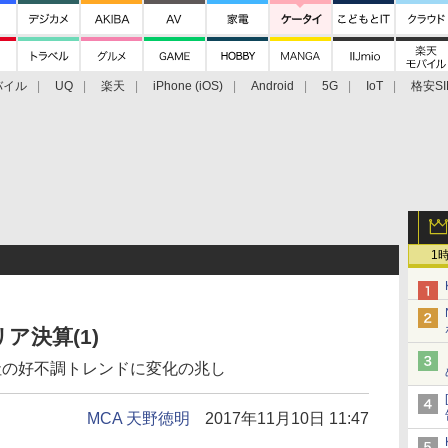
バイル
UQ
楽天
iPhone (iOS)
Android
5G
IoT
格安SI
アクセサリー
業界動向
法人向け
最新技術/その他
1
ア決算(1)
社の好不調トレンドに変化の兆し
MCA 天野徳明
2017年11月10日 11:47