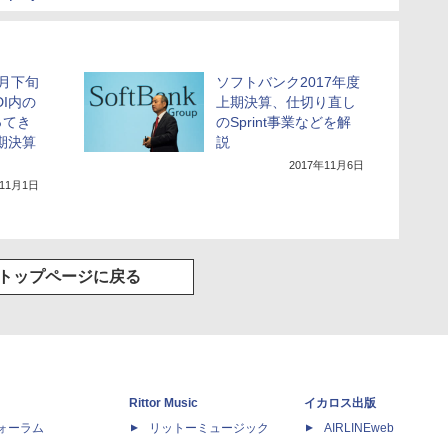
1月下旬
ソフトバンク2017年度
I内の
上期決算、仕切り直し
ってき
のSprint事業などを解
期決算
説
2017年11月6日
年11月1日
トップページに戻る
Rittor Music
イカロス出版
dフォーラム
リットーミュージック
AIRLINEweb