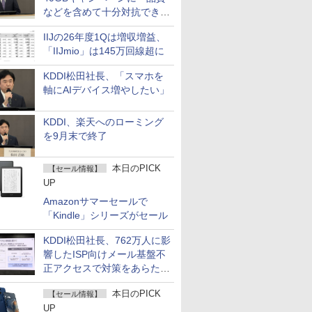
などを含めて十分対抗でき
る」
IIJの26年度1Qは増収増益、
「IIJmio」は145万回線超に
KDDI松田社長、「スマホを
軸にAIデバイス増やしたい」
KDDI、楽天へのローミング
を9月末で終了
本日のPICK
【セール情報】
UP
Amazonサマーセールで
「Kindle」シリーズがセール
KDDI松田社長、762万人に影
響したISP向けメール基盤不
正アクセスで対策をあらため
て説明
本日のPICK
【セール情報】
UP