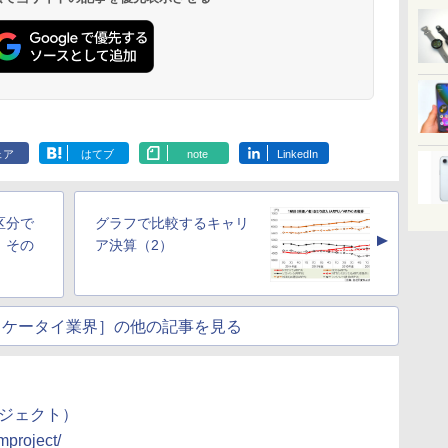
ェア
はてブ
note
LinkedIn
区分で
グラフで比較するキャリ
▲
、その
ア決算（2）
見るケータイ業界］の他の記事を見る
ロジェクト）
mproject/