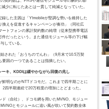
社の契約数は、PHSや通信モジュール等の解約の影
期に減少に転じたあとは一貫して純減となっていた。
録した主因は「Y!mobileが堅調な勢いを維持した
り換えを促進するキャンペーンが奏功」（同社広
マートフォンの累計契約数の純増（従来型携帯電話
8万件だったという。また通信モジュール等の下げ幅
寄与している。
された「おうちのでんわ」（9月末で10.5万契
も要因の一つであることは指摘したい。
レーキ、KDDIは緩やかながら回復の兆し
鮮明なのがNTTドコモだ。これまで四半期ごとに
、2四半期連続で20万程度の増加にとどまった。
ド（自社）、ドコモ網を用いたMVNO、モジュー
MVNOとモジュールに追い風が吹いて契約数全体