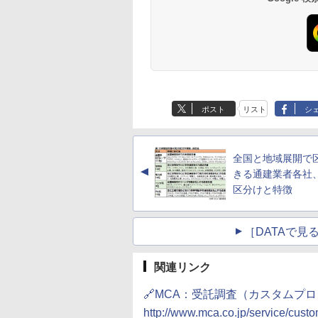
ポスト
リスト
シ
全国と地域展開で
▲
きる通建業者各社
区分けと特徴
［DATAで
関連リンク
🔗MCA：受託調査（カスタムプ
http://www.mca.co.jp/service/custo