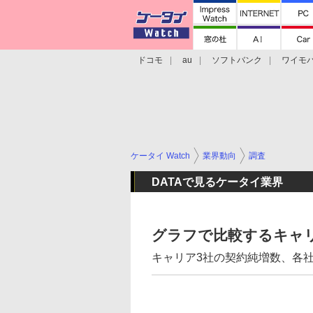
ドコモ
au
ソフトバンク
ワイモ
格安スマホ/SIMフリースマホ
周辺機器/
ケータイ Watch
業界動向
調査
DATAで見るケータイ業界
グラフで比較するキャリ
キャリア3社の契約純増数、各