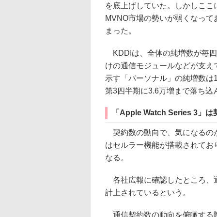
を底上げしていた。しかしここ
MVNO市場の勢いが弱くなっ
まった。
KDDIは、全体の純増数が毎四
けの通信モジュールなどが支え
示す「パーソナル」の純増数は13
第3四半期に3.6万増まで落ち
「Apple Watch Series
契約数の動向で、気になるのが「App
はセルラー機能が搭載されてお
なる。
各社広報に確認したところ、通
計上されているという。
通信契約数の動向を俯瞰する際