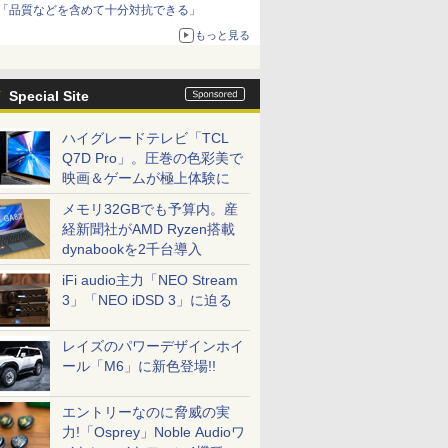
「品質などを含めて十分対抗できる」
もっと見る
Special Site
ハイグレードテレビ「TCL
Q7D Pro」。圧巻の色彩美で
映画＆ゲームが極上体験に
メモリ32GBでも予算内。産
経新聞社がAMD Ryzen搭載
dynabookを2千台導入
iFi audio主力「NEO Stream
3」「NEO iDSD 3」に迫る
レイズのパワーデザインホイ
ール「M6」に新色登場!!
エントリーなのに脅威の実
力!「Osprey」Noble Audioワ