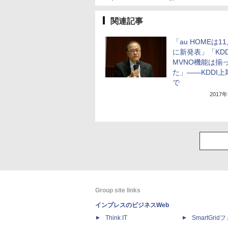
関連記事
「au HOMEは1
に新発表」「KDD
MVNO機能は揃
た」――KDDI上
で
2017
Group site links
インプレスのビジネスWeb
Think IT
SmartGri