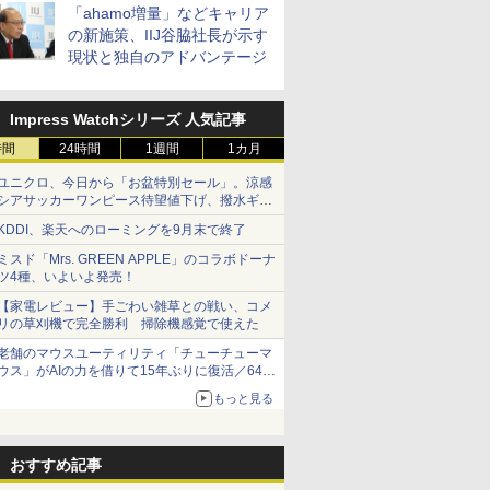
「ahamo増量」などキャリア
の新施策、IIJ谷脇社長が示す
現状と独自のアドバンテージ
Impress Watchシリーズ 人気記事
時間
24時間
1週間
1カ月
ユニクロ、今日から「お盆特別セール」。涼感
シアサッカーワンピース待望値下げ、撥水ギア
ショーツは1990円に
KDDI、楽天へのローミングを9月末で終了
ミスド「Mrs. GREEN APPLE」のコラボドーナ
ツ4種、いよいよ発売！
【家電レビュー】手ごわい雑草との戦い、コメ
リの草刈機で完全勝利 掃除機感覚で使えた
老舗のマウスユーティリティ「チューチューマ
ウス」がAIの力を借りて15年ぶりに復活／64bit
化、Windows 10/11、「Chrome」も走り回
もっと見る
る。復活記念で2026年末まで500円
おすすめ記事