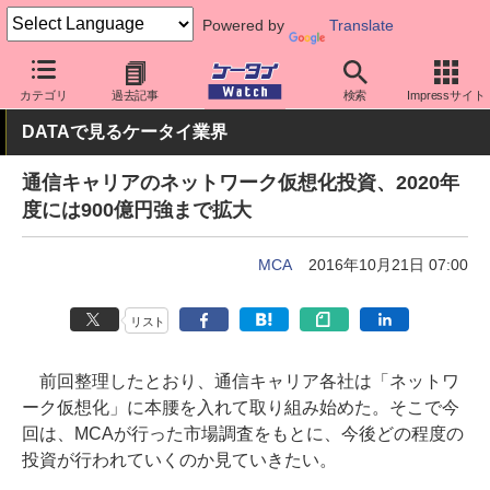
Powered by
Translate
ケータイ Watch
業界動向
調査
カテゴリ
過去記事
検索
Impressサイト
DATAで見るケータイ業界
通信キャリアのネットワーク仮想化投資、2020年
度には900億円強まで拡大
MCA
2016年10月21日 07:00
リスト
前回整理したとおり、通信キャリア各社は「ネットワ
ーク仮想化」に本腰を入れて取り組み始めた。そこで今
回は、MCAが行った市場調査をもとに、今後どの程度の
投資が行われていくのか見ていきたい。